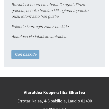
Bazkideek onura eta abantaila ugari dituzte
gainera, beheko botoian klik eginda topatuko
duzu informazio hori guztia.
Faktoria izan, egin zaitez bazkide.
Aiaraldea Hedabideko lantaldea.
Izan bazkide
Aiaraldea Kooperatiba Elkartea
Errotari kalea, 4-8 pabilioia, Laudio 01400