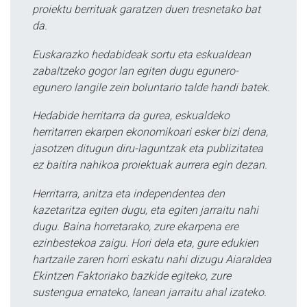
proiektu berrituak garatzen duen tresnetako bat
da.
Euskarazko hedabideak sortu eta eskualdean
zabaltzeko gogor lan egiten dugu egunero-
egunero langile zein boluntario talde handi batek.
Hedabide herritarra da gurea, eskualdeko
herritarren ekarpen ekonomikoari esker bizi dena,
jasotzen ditugun diru-laguntzak eta publizitatea
ez baitira nahikoa proiektuak aurrera egin dezan.
Herritarra, anitza eta independentea den
kazetaritza egiten dugu, eta egiten jarraitu nahi
dugu. Baina horretarako, zure ekarpena ere
ezinbestekoa zaigu. Hori dela eta, gure edukien
hartzaile zaren horri eskatu nahi dizugu Aiaraldea
Ekintzen Faktoriako bazkide egiteko, zure
sustengua emateko, lanean jarraitu ahal izateko.