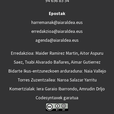
94 656 85 54
Epostak
harremanak@aiaraldea.eus
erredakzioa@aiaraldea.eus
agenda@aiaraldea.eus
Erredakzioa: Maider Ramirez Martin, Aitor Aspuru
Saez, Txabi Alvarado Bañares, Aimar Gutierrez
Bidarte Ikus-entzunezkoen arduraduna: Naia Vallejo
Torres Zuzentzailea: Naroa Salazar Yarritu
Komertzialak: Iera Garaio Ibarrondo, Amrudin Drljo
Codesyntaxek garatua