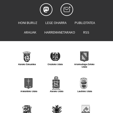
HONI BURUZ
LEGE OHARRA
PUBLIZITATEA
ARAUAK
HARREMANETARAKO
RSS