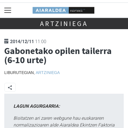
ARTZINIEGA
2014/12/11
11:00
Gabonetako opilen tailerra
(6-10 urte)
LIBURUTEGIAN,
ARTZINIEGA
LAGUN AGURGARRIA:
Bisitatzen ari zaren webgune hau euskararen
normalizazioaren alde Aiaraldea Ekintzen Faktoria