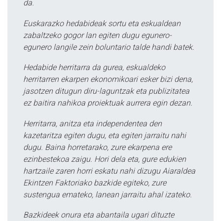
da.
Euskarazko hedabideak sortu eta eskualdean
zabaltzeko gogor lan egiten dugu egunero-
egunero langile zein boluntario talde handi batek.
Hedabide herritarra da gurea, eskualdeko
herritarren ekarpen ekonomikoari esker bizi dena,
jasotzen ditugun diru-laguntzak eta publizitatea
ez baitira nahikoa proiektuak aurrera egin dezan.
Herritarra, anitza eta independentea den
kazetaritza egiten dugu, eta egiten jarraitu nahi
dugu. Baina horretarako, zure ekarpena ere
ezinbestekoa zaigu. Hori dela eta, gure edukien
hartzaile zaren horri eskatu nahi dizugu Aiaraldea
Ekintzen Faktoriako bazkide egiteko, zure
sustengua emateko, lanean jarraitu ahal izateko.
Bazkideek onura eta abantaila ugari dituzte