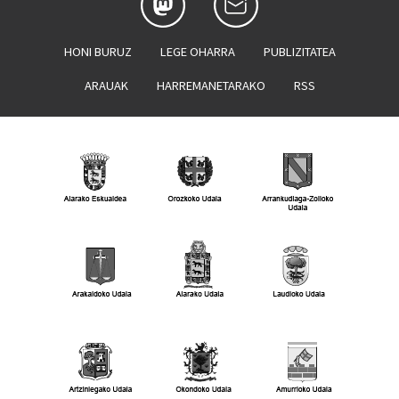
HONI BURUZ
LEGE OHARRA
PUBLIZITATEA
ARAUAK
HARREMANETARAKO
RSS