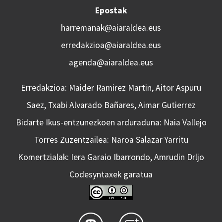
Epostak
harremanak@aiaraldea.eus
erredakzioa@aiaraldea.eus
agenda@aiaraldea.eus
Erredakzioa: Maider Ramirez Martin, Aitor Aspuru
Saez, Txabi Alvarado Bañares, Aimar Gutierrez
Bidarte Ikus-entzunezkoen arduraduna: Naia Vallejo
Torres Zuzentzailea: Naroa Salazar Yarritu
Komertzialak: Iera Garaio Ibarrondo, Amrudin Drljo
Codesyntaxek garatua