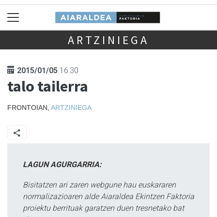
ARTZINIEGA
2015/01/05
16:30
talo tailerra
FRONTOIAN,
ARTZINIEGA
LAGUN AGURGARRIA:
Bisitatzen ari zaren webgune hau euskararen
normalizazioaren alde Aiaraldea Ekintzen Faktoria
proiektu berrituak garatzen duen tresnetako bat