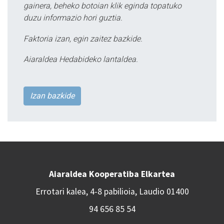
gainera, beheko botoian klik eginda topatuko
duzu informazio hori guztia.
Faktoria izan, egin zaitez bazkide.
Aiaraldea Hedabideko lantaldea.
Izan bazkide
Aiaraldea Kooperatiba Elkartea
Errotari kalea, 4-8 pabilioia, Laudio 01400
94 656 85 54