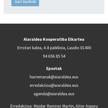
Izan bazkide
Aiaraldea Kooperatiba Elkartea
Errotari kalea, 4-8 pabilioia, Laudio 01400
94 656 85 54
Epostak
harremanak@aiaraldea.eus
erredakzioa@aiaraldea.eus
agenda@aiaraldea.eus
Erredakzioa: Maider Ramirez Martin, Aitor Aspuru