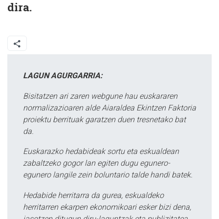
dira.
LAGUN AGURGARRIA:
Bisitatzen ari zaren webgune hau euskararen
normalizazioaren alde Aiaraldea Ekintzen Faktoria
proiektu berrituak garatzen duen tresnetako bat
da.
Euskarazko hedabideak sortu eta eskualdean
zabaltzeko gogor lan egiten dugu egunero-
egunero langile zein boluntario talde handi batek.
Hedabide herritarra da gurea, eskualdeko
herritarren ekarpen ekonomikoari esker bizi dena,
jasotzen ditugun diru-laguntzak eta publizitatea