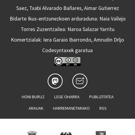
Saez, Txabi Alvarado Bañares, Aimar Gutierrez
Bidarte Ikus-entzunezkoen arduraduna: Naia Vallejo
Torres Zuzentzailea: Naroa Salazar Yarritu
Komertzialak: Iera Garaio Ibarrondo, Amrudin Drljo
Codesyntaxek garatua
HONI BURUZ
LEGE OHARRA
PUBLIZITATEA
ARAUAK
HARREMANETARAKO
RSS