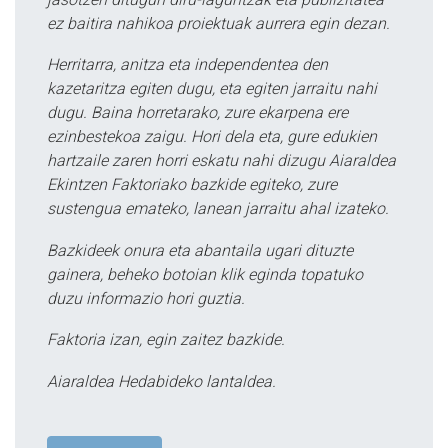
ez baitira nahikoa proiektuak aurrera egin dezan.
Herritarra, anitza eta independentea den
kazetaritza egiten dugu, eta egiten jarraitu nahi
dugu. Baina horretarako, zure ekarpena ere
ezinbestekoa zaigu. Hori dela eta, gure edukien
hartzaile zaren horri eskatu nahi dizugu Aiaraldea
Ekintzen Faktoriako bazkide egiteko, zure
sustengua emateko, lanean jarraitu ahal izateko.
Bazkideek onura eta abantaila ugari dituzte
gainera, beheko botoian klik eginda topatuko
duzu informazio hori guztia.
Faktoria izan, egin zaitez bazkide.
Aiaraldea Hedabideko lantaldea.