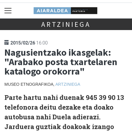
ARTZINIEGA
2015/02/26
16:00
Nagusientzako ikasgelak:
"Arabako posta txartelaren
katalogo orokorra"
MUSEO ETNOGRAFIKOA,
ARTZINIEGA
Parte hartu nahi duenak 945 39 90 13
telefonora deitu dezake eta doako
autobusa nahi Duela adierazi.
Jarduera guztiak doakoak izango