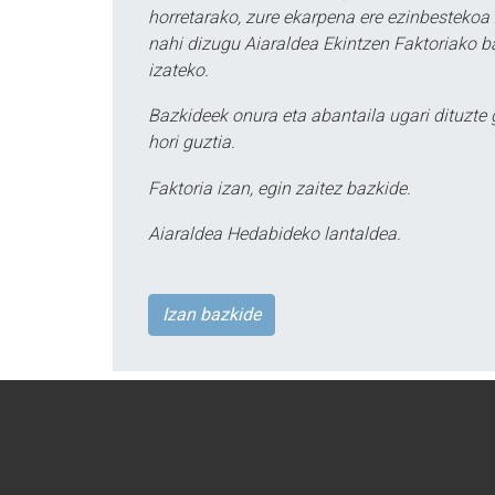
horretarako, zure ekarpena ere ezinbestekoa z
nahi dizugu Aiaraldea Ekintzen Faktoriako ba
izateko.
Bazkideek onura eta abantaila ugari dituzte
hori guztia.
Faktoria izan, egin zaitez bazkide.
Aiaraldea Hedabideko lantaldea.
Izan bazkide