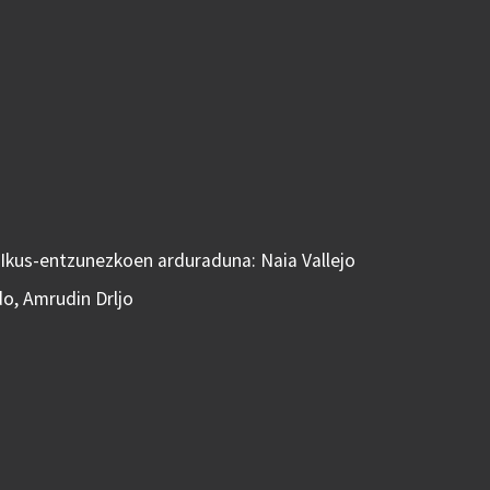
 Ikus-entzunezkoen arduraduna: Naia Vallejo
do, Amrudin Drljo