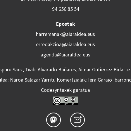
94 656 85 54
Epostak
harremanak@aiaraldea.eus
erredakzioa@aiaraldea.eus
agenda@aiaraldea.eus
Aspuru Saez, Txabi Alvarado Bañares, Aimar Gutierrez Bidarte
lea: Naroa Salazar Yarritu Komertzialak: Iera Garaio Ibarron
Codesyntaxek garatua