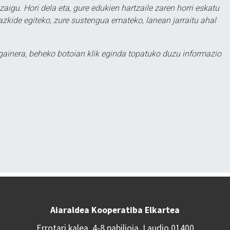
aigu. Hori dela eta, gure edukien hartzaile zaren horri eskatu
zkide egiteko, zure sustengua emateko, lanean jarraitu ahal
 gainera, beheko botoian klik eginda topatuko duzu informazio
Aiaraldea Kooperatiba Elkartea
Errotari kalea, 4-8 pabilioia, Laudio 01400