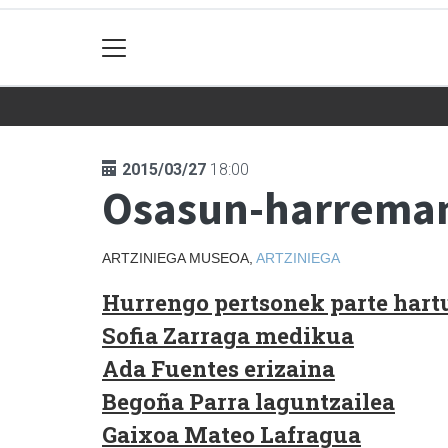
2015/03/27
18:00
Osasun-harremana
ARTZINIEGA MUSEOA,
ARTZINIEGA
Hurrengo pertsonek parte hart
Sofia Zarraga medikua
Ada Fuentes erizaina
Begoña Parra laguntzailea
Gaixoa Mateo Lafragua