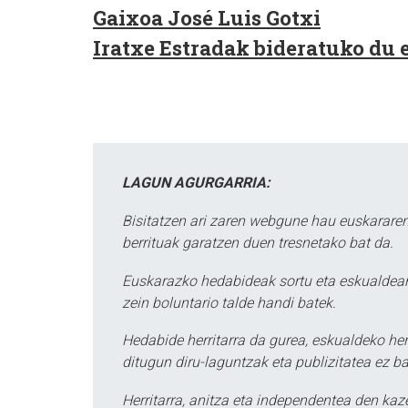
Gaixoa José Luis Gotxi
Iratxe Estradak bideratuko du 
LAGUN AGURGARRIA:
Bisitatzen ari zaren webgune hau euskararen
berrituak garatzen duen tresnetako bat da.
Euskarazko hedabideak sortu eta eskualdean
zein boluntario talde handi batek.
Hedabide herritarra da gurea, eskualdeko her
ditugun diru-laguntzak eta publizitatea ez ba
Herritarra, anitza eta independentea den kaze