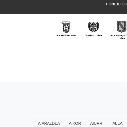
HONI BURU
AIARALDEA
AIKOR
AIURRI
ALEA