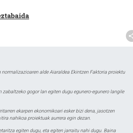
eztabaida
 normalizazioaren alde Aiaraldea Ekintzen Faktoria proiektu
 zabaltzeko gogor lan egiten dugu egunero-egunero langile
ritarren ekarpen ekonomikoari esker bizi dena, jasotzen
itira nahikoa proiektuak aurrera egin dezan.
taritza egiten dugu, eta egiten jarraitu nahi dugu. Baina