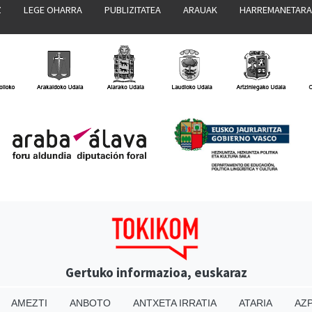
Z
LEGE OHARRA
PUBLIZITATEA
ARAUAK
HARREMANETAR
Gertuko informazioa, euskaraz
AMEZTI
ANBOTO
ANTXETA IRRATIA
ATARIA
AZP