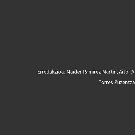
Erredakzioa: Maider Ramirez Martin, Aitor 
Torres Zuzentzai