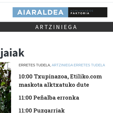
ARTZINIEGA
jaiak
ERRETES TUDELA,
ARTZINIEGA
ERRETES TUDELA
10:00 Txupinazoa, Etiliko.com
maskota alktxatuko dute
11:00 Peñalba erronka
11:00 Puzgarriak