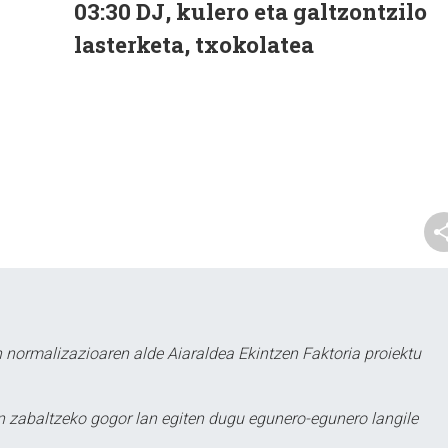
03:30 DJ, kulero eta galtzontzilo
lasterketa, txokolatea
 normalizazioaren alde Aiaraldea Ekintzen Faktoria proiektu
 zabaltzeko gogor lan egiten dugu egunero-egunero langile