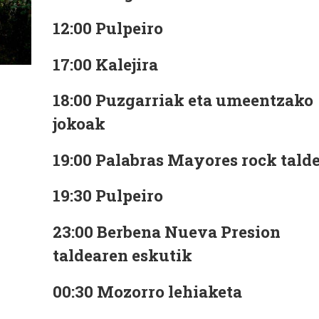
12:00 Pulpeiro
17:00 Kalejira
18:00 Puzgarriak eta umeentzako
jokoak
19:00 Palabras Mayores rock tald
19:30 Pulpeiro
23:00 Berbena Nueva Presion
taldearen eskutik
00:30 Mozorro lehiaketa