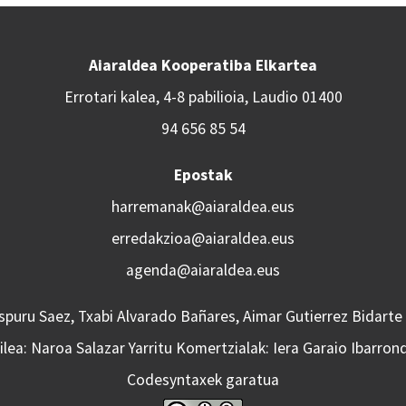
Aiaraldea Kooperatiba Elkartea
Errotari kalea, 4-8 pabilioia, Laudio 01400
94 656 85 54
Epostak
harremanak@aiaraldea.eus
erredakzioa@aiaraldea.eus
agenda@aiaraldea.eus
Aspuru Saez, Txabi Alvarado Bañares, Aimar Gutierrez Bidarte
lea: Naroa Salazar Yarritu Komertzialak: Iera Garaio Ibarron
Codesyntaxek garatua