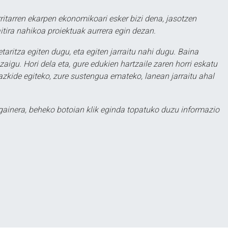
ritarren ekarpen ekonomikoari esker bizi dena, jasotzen
itira nahikoa proiektuak aurrera egin dezan.
taritza egiten dugu, eta egiten jarraitu nahi dugu. Baina
aigu. Hori dela eta, gure edukien hartzaile zaren horri eskatu
zkide egiteko, zure sustengua emateko, lanean jarraitu ahal
 gainera, beheko botoian klik eginda topatuko duzu informazio