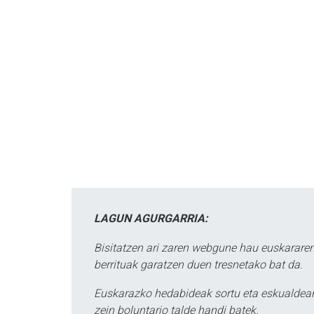
LAGUN AGURGARRIA:
Bisitatzen ari zaren webgune hau euskararen
berrituak garatzen duen tresnetako bat da.
Euskarazko hedabideak sortu eta eskualdean
zein boluntario talde handi batek.