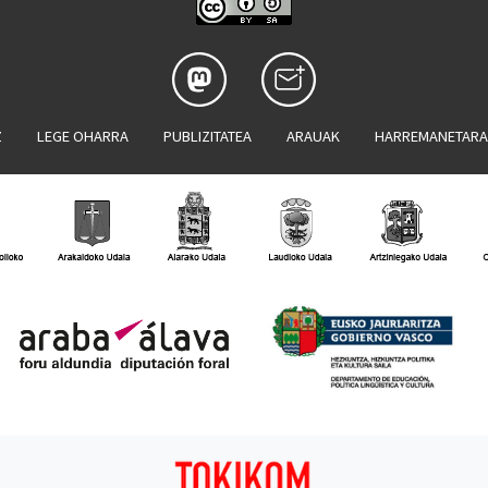
Z
LEGE OHARRA
PUBLIZITATEA
ARAUAK
HARREMANETAR