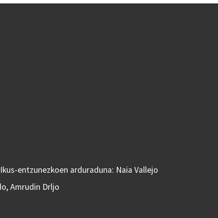
 Ikus-entzunezkoen arduraduna: Naia Vallejo
do, Amrudin Drljo