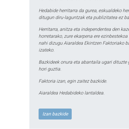
Hedabide herritarra da gurea, eskualdeko her
ditugun diru-laguntzak eta publizitatea ez ba
Herritarra, anitza eta independentea den kaze
horretarako, zure ekarpena ere ezinbestekoa z
nahi dizugu Aiaraldea Ekintzen Faktoriako ba
izateko.
Bazkideek onura eta abantaila ugari dituzte
hori guztia.
Faktoria izan, egin zaitez bazkide.
Aiaraldea Hedabideko lantaldea.
Izan bazkide