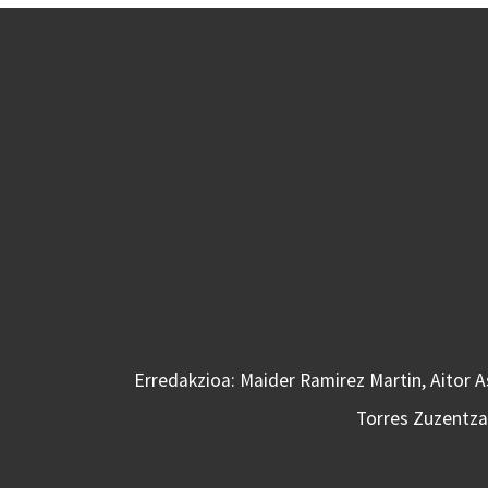
Erredakzioa: Maider Ramirez Martin, Aitor 
Torres Zuzentzai