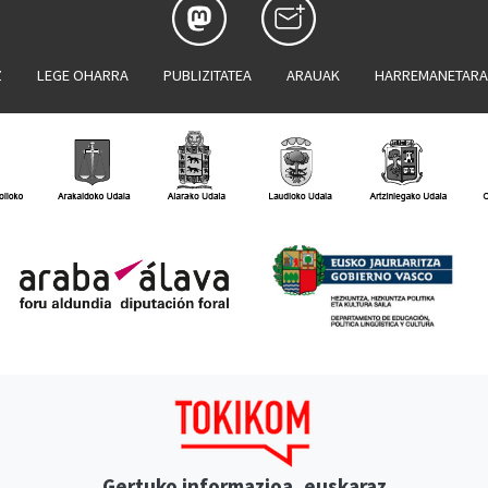
Z
LEGE OHARRA
PUBLIZITATEA
ARAUAK
HARREMANETAR
Gertuko informazioa, euskaraz