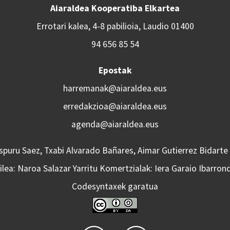
Aiaraldea Kooperatiba Elkartea
Errotari kalea, 4-8 pabilioia, Laudio 01400
94 656 85 54
Epostak
harremanak@aiaraldea.eus
erredakzioa@aiaraldea.eus
agenda@aiaraldea.eus
Aspuru Saez, Txabi Alvarado Bañares, Aimar Gutierrez Bidarte
lea: Naroa Salazar Yarritu Komertzialak: Iera Garaio Ibarron
Codesyntaxek garatua