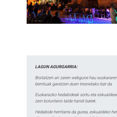
LAGUN AGURGARRIA:
Bisitatzen ari zaren webgune hau euskararen
berrituak garatzen duen tresnetako bat da.
Euskarazko hedabideak sortu eta eskualdean
zein boluntario talde handi batek.
Hedabide herritarra da gurea, eskualdeko her