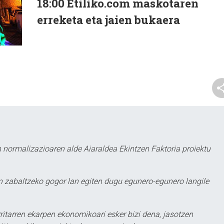
18:00 Etiliko.com maskotaren
erreketa eta jaien bukaera
 normalizazioaren alde Aiaraldea Ekintzen Faktoria proiektu
 zabaltzeko gogor lan egiten dugu egunero-egunero langile
ritarren ekarpen ekonomikoari esker bizi dena, jasotzen