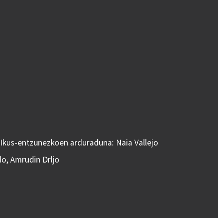
 Ikus-entzunezkoen arduraduna: Naia Vallejo
do, Amrudin Drljo