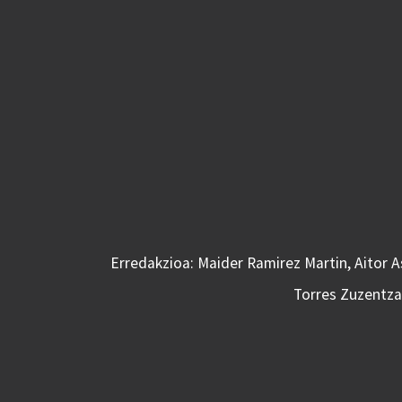
Erredakzioa: Maider Ramirez Martin, Aitor 
Torres Zuzentzai