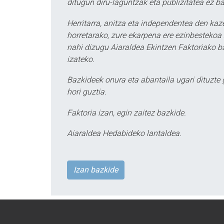
ditugun diru-laguntzak eta publizitatea ez ba
Herritarra, anitza eta independentea den kaze
horretarako, zure ekarpena ere ezinbestekoa z
nahi dizugu Aiaraldea Ekintzen Faktoriako ba
izateko.
Bazkideek onura eta abantaila ugari dituzte
hori guztia.
Faktoria izan, egin zaitez bazkide.
Aiaraldea Hedabideko lantaldea.
Izan bazkide