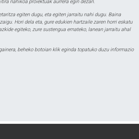
itira nahikoa proiektuak aurrera egin dezan.
taritza egiten dugu, eta egiten jarraitu nahi dugu. Baina
aigu. Hori dela eta, gure edukien hartzaile zaren horri eskatu
zkide egiteko, zure sustengua emateko, lanean jarraitu ahal
 gainera, beheko botoian klik eginda topatuko duzu informazio