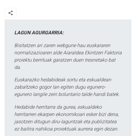
LAGUN AGURGARRIA:
Bisitatzen ari zaren webgune hau euskararen
normalizazioaren alde Aiaraldea Ekintzen Faktoria
proiektu berrituak garatzen duen tresnetako bat
da.
Euskarazko hedabideak sortu eta eskualdean
zabaltzeko gogor lan egiten dugu egunero-
egunero langile zein boluntario talde handi batek.
Hedabide herritarra da gurea, eskualdeko
herritarren ekarpen ekonomikoari esker bizi dena,
jasotzen ditugun diru-laguntzak eta publizitatea
ez baitira nahikoa proiektuak aurrera egin dezan.