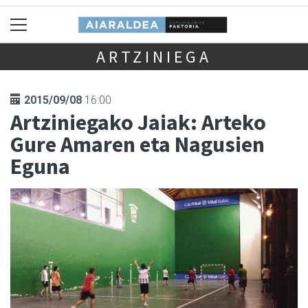
ARTZINIEGA
2015/09/08
16:00
Artziniegako Jaiak: Arteko
Gure Amaren eta Nagusien
Eguna