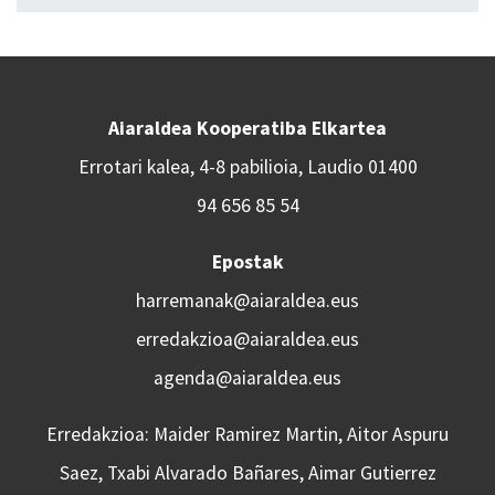
Aiaraldea Kooperatiba Elkartea
Errotari kalea, 4-8 pabilioia, Laudio 01400
94 656 85 54
Epostak
harremanak@aiaraldea.eus
erredakzioa@aiaraldea.eus
agenda@aiaraldea.eus
Erredakzioa: Maider Ramirez Martin, Aitor Aspuru
Saez, Txabi Alvarado Bañares, Aimar Gutierrez