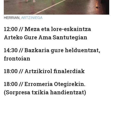
HERRIAN,
ARTZINIEGA
12:00 // Meza eta lore-eskaintza
Arteko Gure Ama Santutegian
14:30 // Bazkaria gure helduentzat,
frontoian
18:00 // Artzikirol finalerdiak
18:00 // Erromeria Otegirekin.
(Sorpresa txikia handientzat)