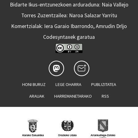
Bidarte Ikus-entzunezkoen arduraduna: Naia Vallejo
Torres Zuzentzailea: Naroa Salazar Yarritu
Komertzialak: Iera Garaio Ibarrondo, Amrudin Drljo
Codesyntaxek garatua
HONI BURUZ
LEGE OHARRA
PUBLIZITATEA
ARAUAK
HARREMANETARAKO
RSS