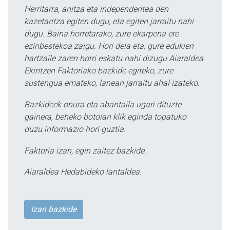
Herritarra, anitza eta independentea den
kazetaritza egiten dugu, eta egiten jarraitu nahi
dugu. Baina horretarako, zure ekarpena ere
ezinbestekoa zaigu. Hori dela eta, gure edukien
hartzaile zaren horri eskatu nahi dizugu Aiaraldea
Ekintzen Faktoriako bazkide egiteko, zure
sustengua emateko, lanean jarraitu ahal izateko.
Bazkideek onura eta abantaila ugari dituzte
gainera, beheko botoian klik eginda topatuko
duzu informazio hori guztia.
Faktoria izan, egin zaitez bazkide.
Aiaraldea Hedabideko lantaldea.
Izan bazkide