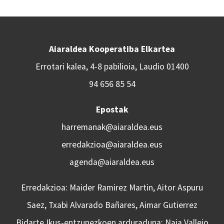
Aiaraldea Kooperatiba Elkartea
Errotari kalea, 4-8 pabilioia, Laudio 01400
94 656 85 54
Epostak
harremanak@aiaraldea.eus
erredakzioa@aiaraldea.eus
agenda@aiaraldea.eus
Erredakzioa: Maider Ramirez Martin, Aitor Aspuru
Saez, Txabi Alvarado Bañares, Aimar Gutierrez
Bidarte Ikus-entzunezkoen arduraduna: Naia Vallejo