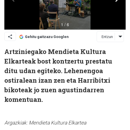
Entzun
Gehitu gaitzazu Googlen
Artziniegako Mendieta Kultura
Elkarteak bost kontzertu prestatu
ditu udan egiteko. Lehenengoa
ostiralean izan zen eta Harribitxi
bikoteak jo zuen agustindarren
komentuan.
Argazkiak: Mendieta Kultura Elkartea