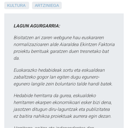
KULTURA
ARTZINIEGA
LAGUN AGURGARRIA:
Bisitatzen ari zaren webgune hau euskararen
normalizazioaren alde Aiaraldea Ekintzen Faktoria
proiektu berrituak garatzen duen tresnetako bat
da.
Euskarazko hedabideak sortu eta eskualdean
zabaltzeko gogor lan egiten dugu egunero-
egunero langile zein boluntario talde handi batek.
Hedabide herritarra da gurea, eskualdeko
herritarren ekarpen ekonomikoari esker bizi dena,
jasotzen ditugun diru-laguntzak eta publizitatea
ez baitira nahikoa proiektuak aurrera egin dezan.