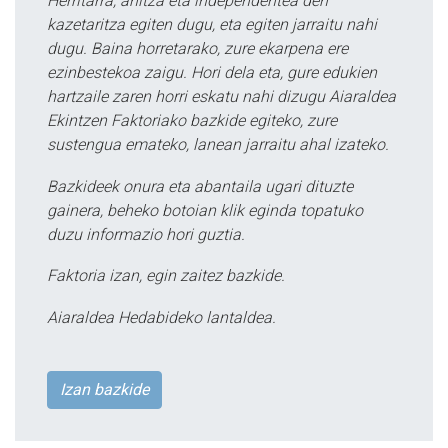
Herritarra, anitza eta independentea den
kazetaritza egiten dugu, eta egiten jarraitu nahi
dugu. Baina horretarako, zure ekarpena ere
ezinbestekoa zaigu. Hori dela eta, gure edukien
hartzaile zaren horri eskatu nahi dizugu Aiaraldea
Ekintzen Faktoriako bazkide egiteko, zure
sustengua emateko, lanean jarraitu ahal izateko.
Bazkideek onura eta abantaila ugari dituzte
gainera, beheko botoian klik eginda topatuko
duzu informazio hori guztia.
Faktoria izan, egin zaitez bazkide.
Aiaraldea Hedabideko lantaldea.
Izan bazkide