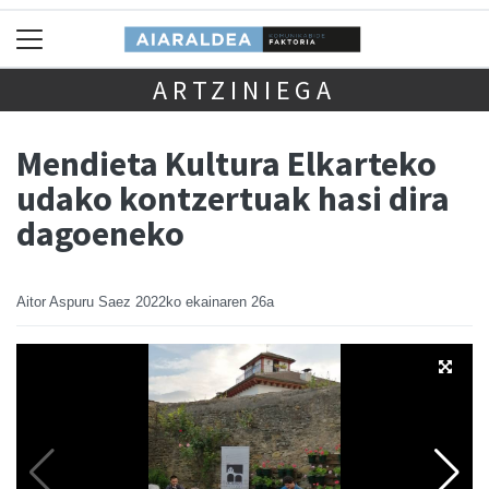
ARTZINIEGA
Mendieta Kultura Elkarteko
udako kontzertuak hasi dira
dagoeneko
Aitor Aspuru Saez
2022ko ekainaren 26a