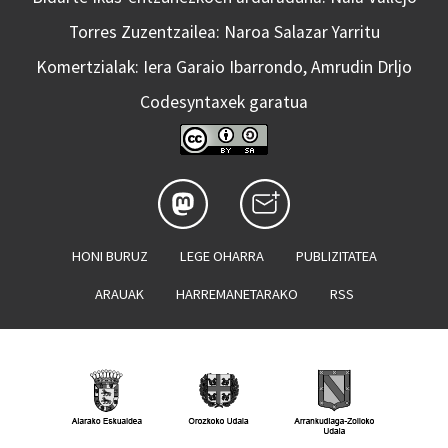
Torres Zuzentzailea: Naroa Salazar Yarritu
Komertzialak: Iera Garaio Ibarrondo, Amrudin Drljo
Codesyntaxek garatua
HONI BURUZ
LEGE OHARRA
PUBLIZITATEA
ARAUAK
HARREMANETARAKO
RSS