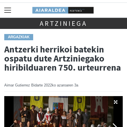
ARTZINIEGA
ARGAZKIAK
Antzerki herrikoi batekin
ospatu dute Artziniegako
hiribilduaren 750. urteurrena
Aimar Gutierrez Bidarte
2022ko azaroaren 3a