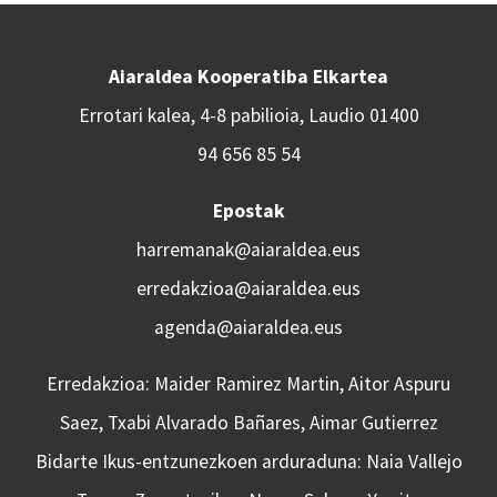
Aiaraldea Kooperatiba Elkartea
Errotari kalea, 4-8 pabilioia, Laudio 01400
94 656 85 54
Epostak
harremanak@aiaraldea.eus
erredakzioa@aiaraldea.eus
agenda@aiaraldea.eus
Erredakzioa: Maider Ramirez Martin, Aitor Aspuru
Saez, Txabi Alvarado Bañares, Aimar Gutierrez
Bidarte Ikus-entzunezkoen arduraduna: Naia Vallejo