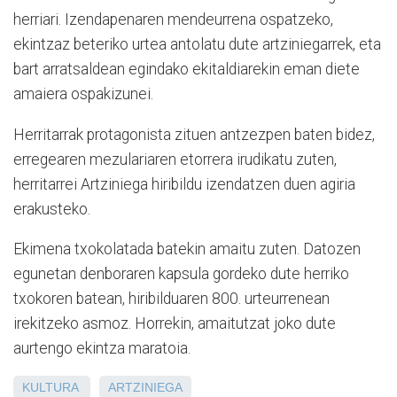
herriari. Izendapenaren mendeurrena ospatzeko,
ekintzaz beteriko urtea antolatu dute artziniegarrek, eta
bart arratsaldean egindako ekitaldiarekin eman diete
amaiera ospakizunei.
Herritarrak protagonista zituen antzezpen baten bidez,
erregearen mezulariaren etorrera irudikatu zuten,
herritarrei Artziniega hiribildu izendatzen duen agiria
erakusteko.
Ekimena txokolatada batekin amaitu zuten. Datozen
egunetan denboraren kapsula gordeko dute herriko
txokoren batean, hiribilduaren 800. urteurrenean
irekitzeko asmoz. Horrekin, amaitutzat joko dute
aurtengo ekintza maratoia.
KULTURA
ARTZINIEGA