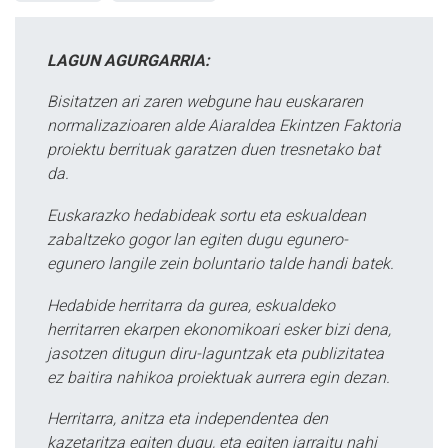
LAGUN AGURGARRIA:
Bisitatzen ari zaren webgune hau euskararen
normalizazioaren alde Aiaraldea Ekintzen Faktoria
proiektu berrituak garatzen duen tresnetako bat
da.
Euskarazko hedabideak sortu eta eskualdean
zabaltzeko gogor lan egiten dugu egunero-
egunero langile zein boluntario talde handi batek.
Hedabide herritarra da gurea, eskualdeko
herritarren ekarpen ekonomikoari esker bizi dena,
jasotzen ditugun diru-laguntzak eta publizitatea
ez baitira nahikoa proiektuak aurrera egin dezan.
Herritarra, anitza eta independentea den
kazetaritza egiten dugu, eta egiten jarraitu nahi