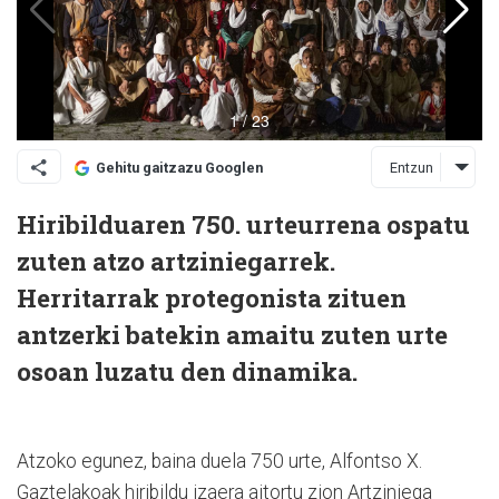
Entzun
Gehitu gaitzazu Googlen
Hiribilduaren 750. urteurrena ospatu
zuten atzo artziniegarrek.
Herritarrak protegonista zituen
antzerki batekin amaitu zuten urte
osoan luzatu den dinamika.
Atzoko egunez, baina duela 750 urte, Alfontso X.
Gaztelakoak hiribildu izaera aitortu zion Artziniega