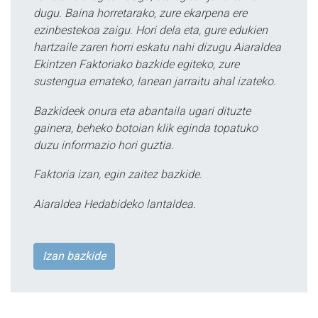
dugu. Baina horretarako, zure ekarpena ere
ezinbestekoa zaigu. Hori dela eta, gure edukien
hartzaile zaren horri eskatu nahi dizugu Aiaraldea
Ekintzen Faktoriako bazkide egiteko, zure
sustengua emateko, lanean jarraitu ahal izateko.
Bazkideek onura eta abantaila ugari dituzte
gainera, beheko botoian klik eginda topatuko
duzu informazio hori guztia.
Faktoria izan, egin zaitez bazkide.
Aiaraldea Hedabideko lantaldea.
Izan bazkide