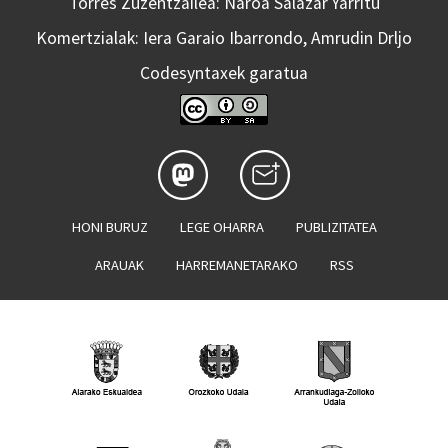
Torres Zuzentzailea: Naroa Salazar Yarritu
Komertzialak: Iera Garaio Ibarrondo, Amrudin Drljo
Codesyntaxek garatua
HONI BURUZ
LEGE OHARRA
PUBLIZITATEA
ARAUAK
HARREMANETARAKO
RSS