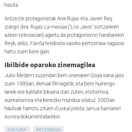
hasita.
Antzezle protagonistak Ana Rujas eta Javier Rey
izango dira. Rujas
La mesías
('Los Javis' sortzaileen
azken telesaioan) agertu da protagonismo handiarekin.
Reyk, aldiz,
Fariña
telebista saioko pertsonaia nagusia
hartu zuen bere gain.
Ibilbide oparoko zinemagilea
Julio Medem zuzendari berri onenaren Goya saria jaso
zuen 1993an,
Behiak
filmagatik, eta bere hurrengo
lanek ere kalitate bikaina izan zuten, erotismoa,
surrealismoa eta berezko mundua islatuz. 2003an
hautsak harrotu zituen
Euskal pilota: larrua harriaren
kontra
dokumentalarekin.
KULTURA
ARTZINIEGA