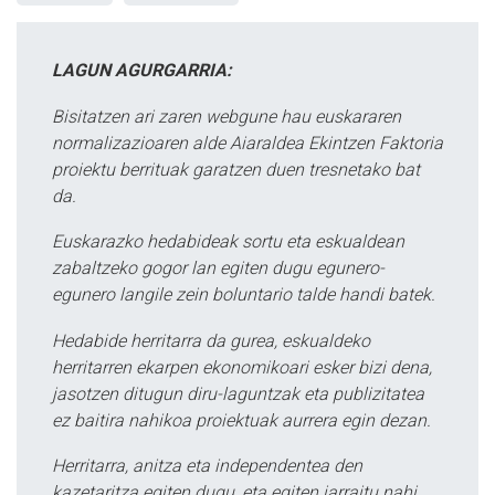
LAGUN AGURGARRIA:
Bisitatzen ari zaren webgune hau euskararen
normalizazioaren alde Aiaraldea Ekintzen Faktoria
proiektu berrituak garatzen duen tresnetako bat
da.
Euskarazko hedabideak sortu eta eskualdean
zabaltzeko gogor lan egiten dugu egunero-
egunero langile zein boluntario talde handi batek.
Hedabide herritarra da gurea, eskualdeko
herritarren ekarpen ekonomikoari esker bizi dena,
jasotzen ditugun diru-laguntzak eta publizitatea
ez baitira nahikoa proiektuak aurrera egin dezan.
Herritarra, anitza eta independentea den
kazetaritza egiten dugu, eta egiten jarraitu nahi