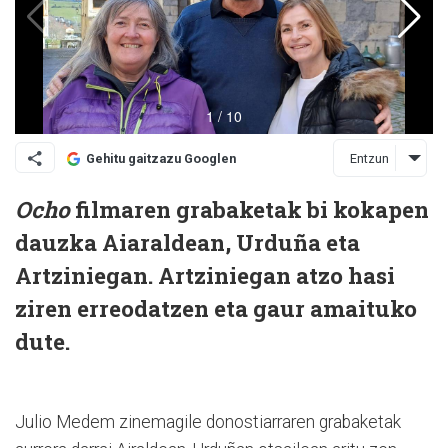
Entzun
Gehitu gaitzazu Googlen
Ocho
filmaren grabaketak bi kokapen
dauzka Aiaraldean, Urduña eta
Artziniegan. Artziniegan atzo hasi
ziren erreodatzen eta gaur amaituko
dute.
Julio Medem zinemagile donostiarraren grabaketak