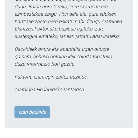
dugu. Baina horretarako, zure ekarpena ere
ezinbestekoa zaigu. Hori dela eta, gure edukien
hartzaile zaren horri eskatu nahi dizugu Aiaraldea
Ekintzen Faktoriako bazkide egiteko, zure
sustengua emateko, lanean jarraitu ahal izateko.
Bazkideek onura eta abantaila ugari dituzte
gainera, beheko botoian klik eginda topatuko
duzu informazio hori guztia.
Faktoria izan, egin zaitez bazkide.
Aiaraldea Hedabideko lantaldea.
Izan bazkide