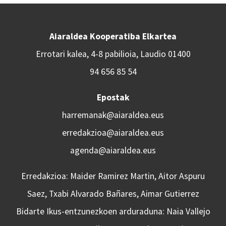
Aiaraldea Kooperatiba Elkartea
Errotari kalea, 4-8 pabilioia, Laudio 01400
94 656 85 54
Epostak
harremanak@aiaraldea.eus
erredakzioa@aiaraldea.eus
agenda@aiaraldea.eus
Erredakzioa: Maider Ramirez Martin, Aitor Aspuru
Saez, Txabi Alvarado Bañares, Aimar Gutierrez
Bidarte Ikus-entzunezkoen arduraduna: Naia Vallejo