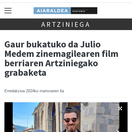
ARTZINIEGA
Gaur bukatuko da Julio
Medem zinemagilearen film
berriaren Artziniegako
grabaketa
Erredakzioa
2024ko martxoaren 6a