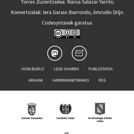
Torres Zuzentzailea: Naroa Salazar Yarritu
Komertzialak: Iera Garaio Ibarrondo, Amrudin Drljo
Codesyntaxek garatua
HONI BURUZ
LEGE OHARRA
PUBLIZITATEA
ARAUAK
HARREMANETARAKO
RSS