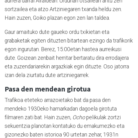
aurrera darrai Airaldean. Urduñan otsailean aritu zen
sortzailea eta atzo Artziniegaren txanda heldu zen.
Hain zuzen, Goiko plazan egon zen lan taldea.
Gaur amaituko dute gaueko ordu txikietan eta
grabaketak egiten dituzten bitartean ezingo da trafikorik
egon ingurutan. Berez, 15:00etan hastea aurreikusi
dute. Goizean zenbait herritar bertaratu dira errodajera
eta zuzendariarekin argazkiak egin dituzte. Oso jatorra
izan dela ziurtatu dute artziniegarrek.
Pasa den mendean girotua
Trafikoa eteteko arrazoietako bat da pasa den
mendeko 1930eko hamarkadan dagoela girotuta
filmaren zati bat. Hain zuzen,
Ocho
pelikulak zortzi
sekuentzia planotan kontatuko du emakumezko eta
gizonezko baten istorioa 90 urtetan zehar, 1931n