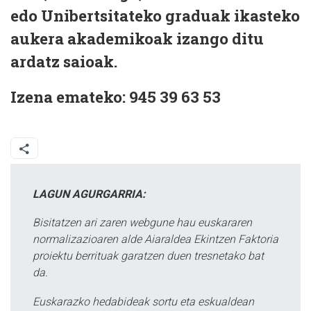
edo Unibertsitateko graduak ikasteko
aukera akademikoak izango ditu
ardatz saioak.
Izena emateko: 945 39 63 53
LAGUN AGURGARRIA:
Bisitatzen ari zaren webgune hau euskararen
normalizazioaren alde Aiaraldea Ekintzen Faktoria
proiektu berrituak garatzen duen tresnetako bat
da.
Euskarazko hedabideak sortu eta eskualdean