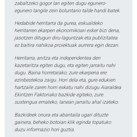
zabaltzeko gogor lan egiten dugu egunero-
egunero langile zein boluntario talde handi batek.
Hedabide herritarra da gurea, eskualdeko
herritarren ekarpen ekonomikoari esker bizi dena,
jasotzen ditugun diru-laguntzak eta publizitatea
ez baitira nahikoa proiektuak aurrera egin dezan.
Herritarra, anitza eta independentea den
kazetaritza egiten dugu, eta egiten jarraitu nahi
dugu. Baina horretarako, zure ekarpena ere
ezinbestekoa zaigu. Hori dela eta, gure edukien
hartzaile zaren horri eskatu nahi dizugu Aiaraldea
Ekintzen Faktoriako bazkide egiteko, zure
sustengua emateko, lanean jarraitu ahal izateko.
Bazkideek onura eta abantaila ugari dituzte
gainera, beheko botoian klik eginda topatuko
duzu informazio hori guztia.