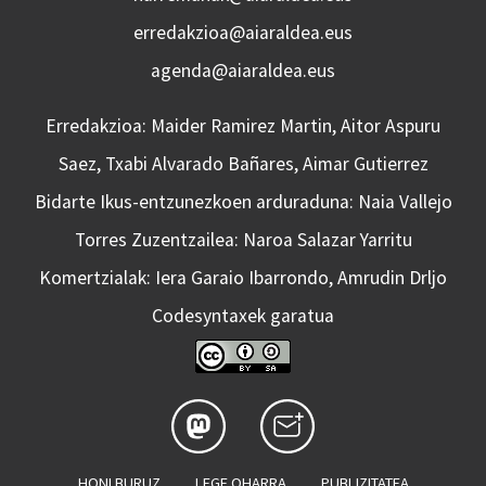
erredakzioa@aiaraldea.eus
agenda@aiaraldea.eus
Erredakzioa: Maider Ramirez Martin, Aitor Aspuru
Saez, Txabi Alvarado Bañares, Aimar Gutierrez
Bidarte Ikus-entzunezkoen arduraduna: Naia Vallejo
Torres Zuzentzailea: Naroa Salazar Yarritu
Komertzialak: Iera Garaio Ibarrondo, Amrudin Drljo
Codesyntaxek garatua
HONI BURUZ
LEGE OHARRA
PUBLIZITATEA