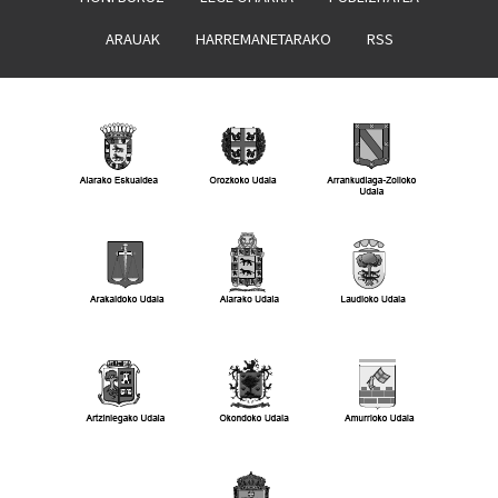
ARAUAK
HARREMANETARAKO
RSS