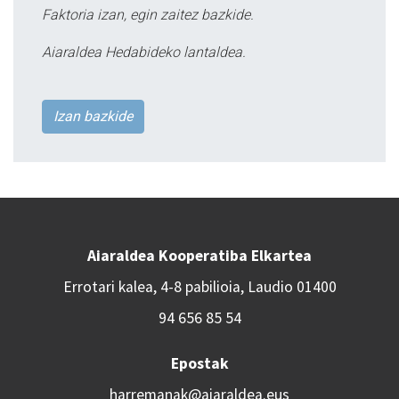
Faktoria izan, egin zaitez bazkide.
Aiaraldea Hedabideko lantaldea.
Izan bazkide
Aiaraldea Kooperatiba Elkartea
Errotari kalea, 4-8 pabilioia, Laudio 01400
94 656 85 54
Epostak
harremanak@aiaraldea.eus