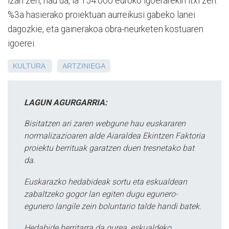
izan zen, hau da, ia 154.000 euroko igoerarekin itxi zen.
%3a hasierako proiektuan aurreikusi gabeko lanei
dagozkie, eta gainerakoa obra-neurketen kostuaren
igoerei.
KULTURA
ARTZINIEGA
LAGUN AGURGARRIA:
Bisitatzen ari zaren webgune hau euskararen
normalizazioaren alde Aiaraldea Ekintzen Faktoria
proiektu berrituak garatzen duen tresnetako bat
da.
Euskarazko hedabideak sortu eta eskualdean
zabaltzeko gogor lan egiten dugu egunero-
egunero langile zein boluntario talde handi batek.
Hedabide herritarra da gurea, eskualdeko