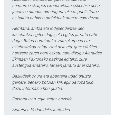
herritarren ekarpen ekonomikoari esker bizi dena,
jasotzen ditugun diru-laguntzak eta publizitatea
ez baitira nahikoa proiektuak aurrera egin dezan.
Herritarra, anitza eta independentea den
kazetaritza egiten dugu, eta egiten jarraitu nahi
dugu. Baina horretarako, zure ekarpena ere
ezinbestekoa zaigu. Hori dela eta, gure edukien
hartzaile zaren horri eskatu nahi dizugu Aiaraldea
Ekintzen Faktoriako bazkide egiteko, zure
sustengua emateko, lanean jarraitu ahal izateko.
Bazkideek onura eta abantaila ugari dituzte
gainera, beheko botoian klik eginda topatuko
duzu informazio hori guztia.
Faktoria izan, egin zaitez bazkide.
Aiaraldea Hedabideko lantaldea.