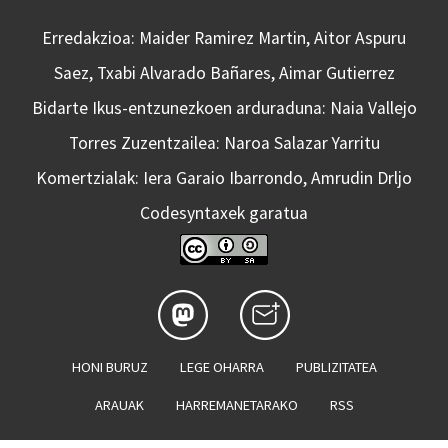
Erredakzioa: Maider Ramirez Martin, Aitor Aspuru
Saez, Txabi Alvarado Bañares, Aimar Gutierrez
Bidarte Ikus-entzunezkoen arduraduna: Naia Vallejo
Torres Zuzentzailea: Naroa Salazar Yarritu
Komertzialak: Iera Garaio Ibarrondo, Amrudin Drljo
Codesyntaxek garatua
HONI BURUZ
LEGE OHARRA
PUBLIZITATEA
ARAUAK
HARREMANETARAKO
RSS