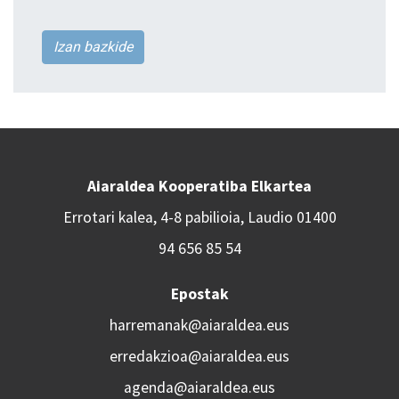
Izan bazkide
Aiaraldea Kooperatiba Elkartea
Errotari kalea, 4-8 pabilioia, Laudio 01400
94 656 85 54
Epostak
harremanak@aiaraldea.eus
erredakzioa@aiaraldea.eus
agenda@aiaraldea.eus