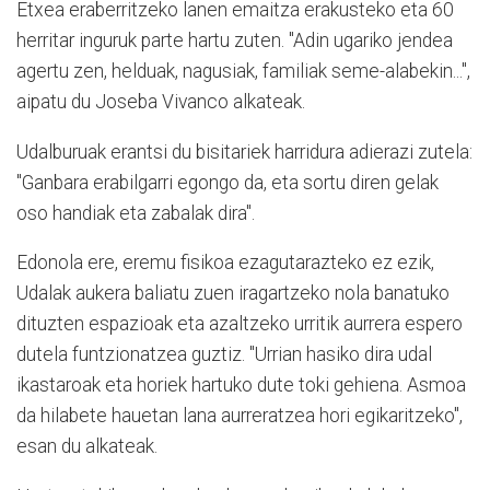
Etxea eraberritzeko lanen emaitza erakusteko eta 60
herritar inguruk parte hartu zuten. "Adin ugariko jendea
agertu zen, helduak, nagusiak, familiak seme-alabekin...",
aipatu du Joseba Vivanco alkateak.
Udalburuak erantsi du bisitariek harridura adierazi zutela:
"Ganbara erabilgarri egongo da, eta sortu diren gelak
oso handiak eta zabalak dira".
Edonola ere, eremu fisikoa ezagutarazteko ez ezik,
Udalak aukera baliatu zuen iragartzeko nola banatuko
dituzten espazioak eta azaltzeko urritik aurrera espero
dutela funtzionatzea guztiz. "Urrian hasiko dira udal
ikastaroak eta horiek hartuko dute toki gehiena. Asmoa
da hilabete hauetan lana aurreratzea hori egikaritzeko",
esan du alkateak.