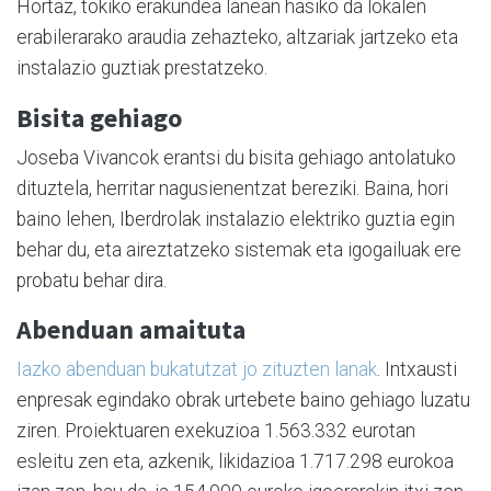
Hortaz, tokiko erakundea lanean hasiko da lokalen
erabilerarako araudia zehazteko, altzariak jartzeko eta
instalazio guztiak prestatzeko.
Bisita gehiago
Joseba Vivancok erantsi du bisita gehiago antolatuko
dituztela, herritar nagusienentzat bereziki. Baina, hori
baino lehen, Iberdrolak instalazio elektriko guztia egin
behar du, eta aireztatzeko sistemak eta igogailuak ere
probatu behar dira.
Abenduan amaituta
Iazko abenduan bukatutzat jo zituzten lanak
. Intxausti
enpresak egindako obrak urtebete baino gehiago luzatu
ziren. Proiektuaren exekuzioa 1.563.332 eurotan
esleitu zen eta, azkenik, likidazioa 1.717.298 eurokoa