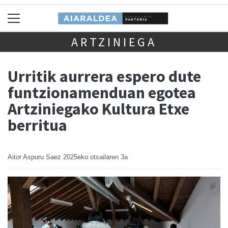
ARTZINIEGA
Urritik aurrera espero dute
funtzionamenduan egotea
Artziniegako Kultura Etxe
berritua
Aitor Aspuru Saez
2025eko otsailaren 3a