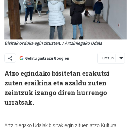
Bisitak orduka egin zituzten. / Artziniegako Udala
Entzun
Gehitu gaitzazu Googlen
Atzo egindako bisitetan erakutsi
zuten eraikina eta azaldu zuten
zeintzuk izango diren hurrengo
urratsak.
Artziniegako Udalak bisitak egin zituen atzo Kultura