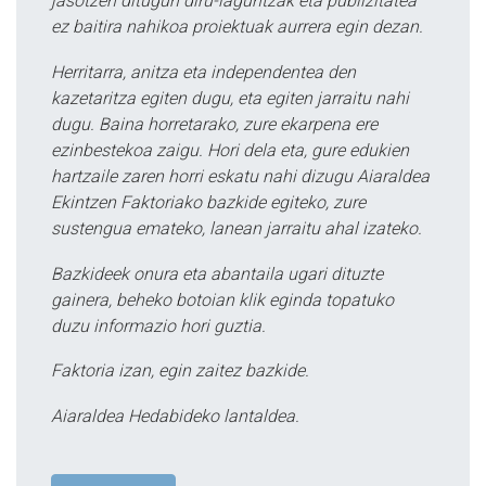
jasotzen ditugun diru-laguntzak eta publizitatea
ez baitira nahikoa proiektuak aurrera egin dezan.
Herritarra, anitza eta independentea den
kazetaritza egiten dugu, eta egiten jarraitu nahi
dugu. Baina horretarako, zure ekarpena ere
ezinbestekoa zaigu. Hori dela eta, gure edukien
hartzaile zaren horri eskatu nahi dizugu Aiaraldea
Ekintzen Faktoriako bazkide egiteko, zure
sustengua emateko, lanean jarraitu ahal izateko.
Bazkideek onura eta abantaila ugari dituzte
gainera, beheko botoian klik eginda topatuko
duzu informazio hori guztia.
Faktoria izan, egin zaitez bazkide.
Aiaraldea Hedabideko lantaldea.