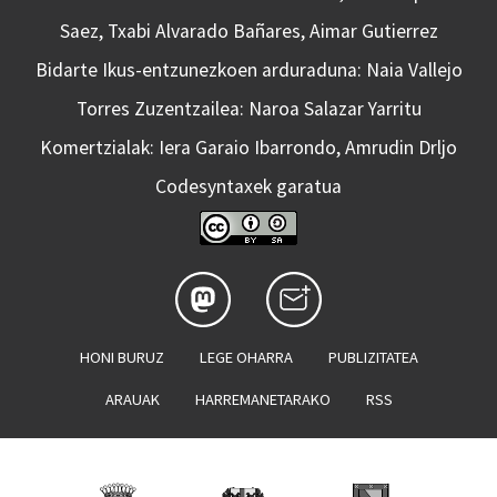
Saez, Txabi Alvarado Bañares, Aimar Gutierrez
Bidarte Ikus-entzunezkoen arduraduna: Naia Vallejo
Torres Zuzentzailea: Naroa Salazar Yarritu
Komertzialak: Iera Garaio Ibarrondo, Amrudin Drljo
Codesyntaxek garatua
HONI BURUZ
LEGE OHARRA
PUBLIZITATEA
ARAUAK
HARREMANETARAKO
RSS