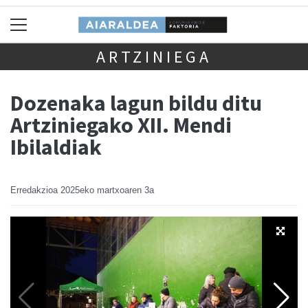
ARTZINIEGA
Dozenaka lagun bildu ditu
Artziniegako XII. Mendi
Ibilaldiak
Erredakzioa
2025eko martxoaren 3a