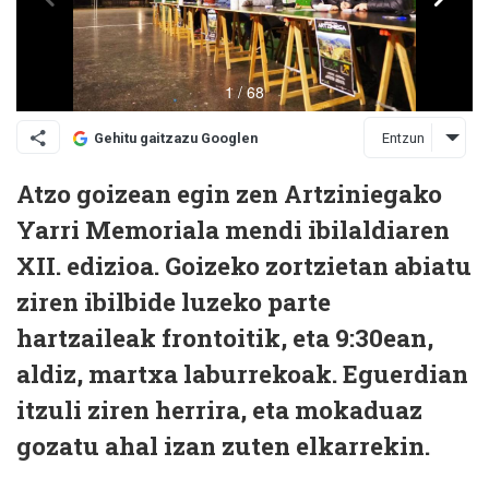
Entzun
Gehitu gaitzazu Googlen
Atzo goizean egin zen Artziniegako
Yarri Memoriala mendi ibilaldiaren
XII. edizioa. Goizeko zortzietan abiatu
ziren ibilbide luzeko parte
hartzaileak frontoitik, eta 9:30ean,
aldiz, martxa laburrekoak. Eguerdian
itzuli ziren herrira, eta mokaduaz
gozatu ahal izan zuten elkarrekin.