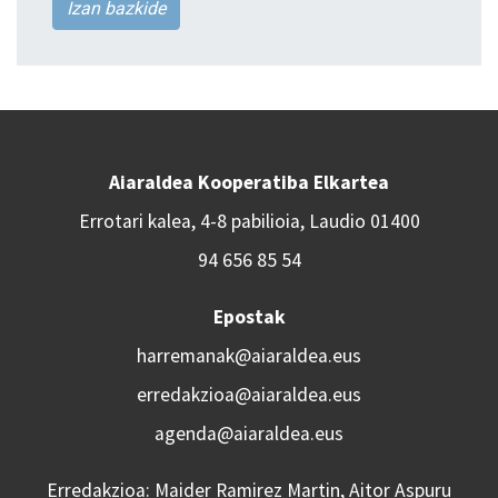
Izan bazkide
Aiaraldea Kooperatiba Elkartea
Errotari kalea, 4-8 pabilioia, Laudio 01400
94 656 85 54
Epostak
harremanak@aiaraldea.eus
erredakzioa@aiaraldea.eus
agenda@aiaraldea.eus
Erredakzioa: Maider Ramirez Martin, Aitor Aspuru