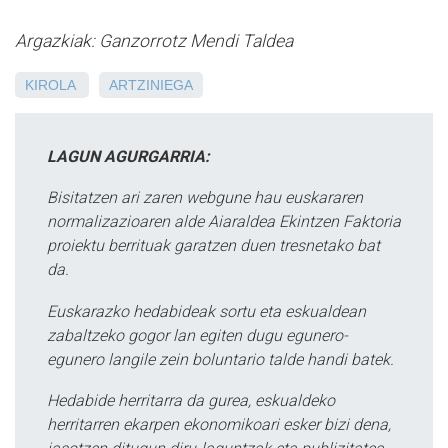
Argazkiak: Ganzorrotz Mendi Taldea
KIROLA
ARTZINIEGA
LAGUN AGURGARRIA:
Bisitatzen ari zaren webgune hau euskararen
normalizazioaren alde Aiaraldea Ekintzen Faktoria
proiektu berrituak garatzen duen tresnetako bat
da.
Euskarazko hedabideak sortu eta eskualdean
zabaltzeko gogor lan egiten dugu egunero-
egunero langile zein boluntario talde handi batek.
Hedabide herritarra da gurea, eskualdeko
herritarren ekarpen ekonomikoari esker bizi dena,