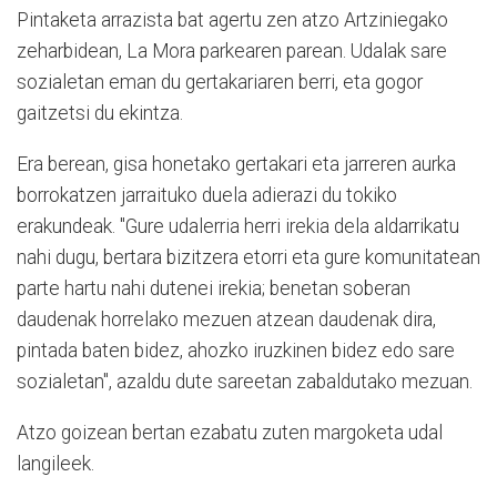
Pintaketa arrazista bat agertu zen atzo Artziniegako
zeharbidean, La Mora parkearen parean. Udalak sare
sozialetan eman du gertakariaren berri, eta gogor
gaitzetsi du ekintza.
Era berean, gisa honetako gertakari eta jarreren aurka
borrokatzen jarraituko duela adierazi du tokiko
erakundeak. "Gure udalerria herri irekia dela aldarrikatu
nahi dugu, bertara bizitzera etorri eta gure komunitatean
parte hartu nahi dutenei irekia; benetan soberan
daudenak horrelako mezuen atzean daudenak dira,
pintada baten bidez, ahozko iruzkinen bidez edo sare
sozialetan", azaldu dute sareetan zabaldutako mezuan.
Atzo goizean bertan ezabatu zuten margoketa udal
langileek.