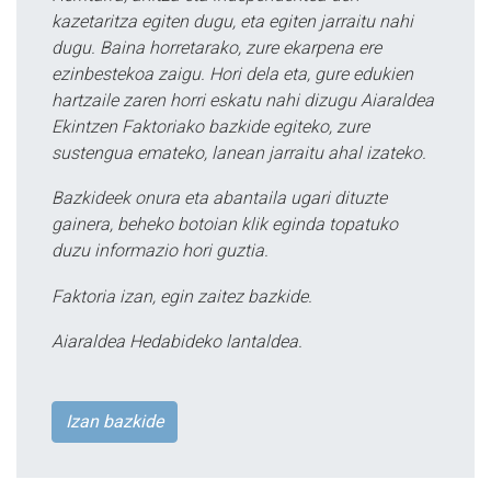
kazetaritza egiten dugu, eta egiten jarraitu nahi
dugu. Baina horretarako, zure ekarpena ere
ezinbestekoa zaigu. Hori dela eta, gure edukien
hartzaile zaren horri eskatu nahi dizugu Aiaraldea
Ekintzen Faktoriako bazkide egiteko, zure
sustengua emateko, lanean jarraitu ahal izateko.
Bazkideek onura eta abantaila ugari dituzte
gainera, beheko botoian klik eginda topatuko
duzu informazio hori guztia.
Faktoria izan, egin zaitez bazkide.
Aiaraldea Hedabideko lantaldea.
Izan bazkide