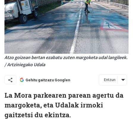
Atzo goizean bertan ezabatu zuten margoketa udal langileek.
/ Artziniegako Udala
Entzun
Gehitu gaitzazu Googlen
La Mora parkearen parean agertu da
margoketa, eta Udalak irmoki
gaitzetsi du ekintza.