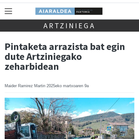
ARTZINIEGA
Pintaketa arrazista bat egin
dute Artziniegako
zeharbidean
Maider Ramirez Martin
2025eko martxoaren 9a