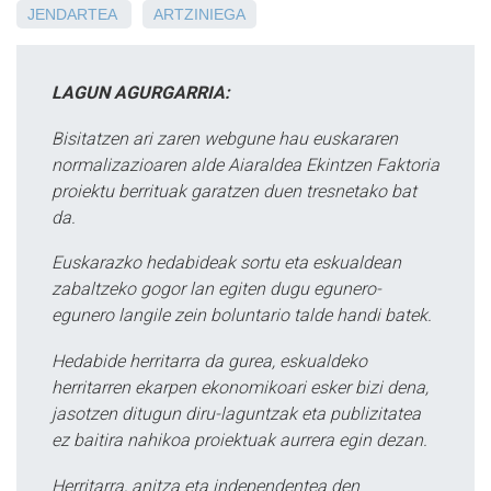
JENDARTEA
ARTZINIEGA
LAGUN AGURGARRIA:
Bisitatzen ari zaren webgune hau euskararen
normalizazioaren alde Aiaraldea Ekintzen Faktoria
proiektu berrituak garatzen duen tresnetako bat
da.
Euskarazko hedabideak sortu eta eskualdean
zabaltzeko gogor lan egiten dugu egunero-
egunero langile zein boluntario talde handi batek.
Hedabide herritarra da gurea, eskualdeko
herritarren ekarpen ekonomikoari esker bizi dena,
jasotzen ditugun diru-laguntzak eta publizitatea
ez baitira nahikoa proiektuak aurrera egin dezan.
Herritarra, anitza eta independentea den