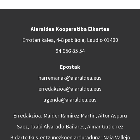
Aiaraldea Kooperatiba Elkartea
Errotari kalea, 4-8 pabilioia, Laudio 01400
94 656 85 54
Epostak
harremanak@aiaraldea.eus
erredakzioa@aiaraldea.eus
agenda@aiaraldea.eus
Erredakzioa: Maider Ramirez Martin, Aitor Aspuru
Saez, Txabi Alvarado Bañares, Aimar Gutierrez
Bidarte Ikus-entzunezkoen arduraduna: Naia Vallejo