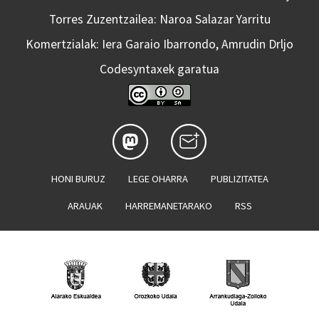
Torres Zuzentzailea: Naroa Salazar Yarritu
Komertzialak: Iera Garaio Ibarrondo, Amrudin Drljo
Codesyntaxek garatua
HONI BURUZ
LEGE OHARRA
PUBLIZITATEA
ARAUAK
HARREMANETARAKO
RSS