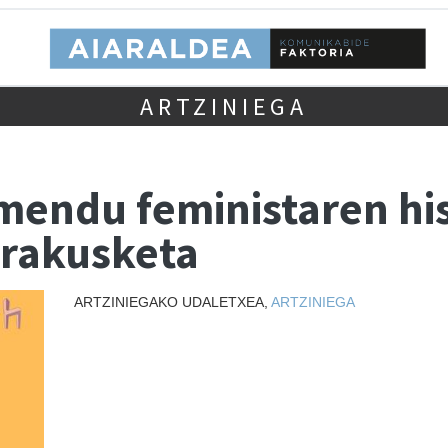
ARTZINIEGA
endu feministaren hist
erakusketa
ARTZINIEGAKO UDALETXEA,
ARTZINIEGA