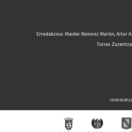
Erredakzioa: Maider Ramirez Martin, Aitor 
Torres Zuzentzai
HONI BURU