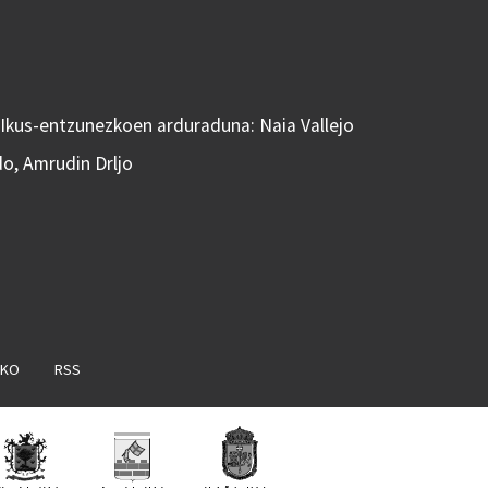
 Ikus-entzunezkoen arduraduna: Naia Vallejo
do, Amrudin Drljo
AKO
RSS