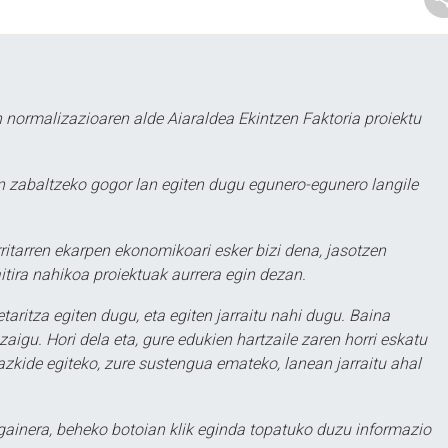
 normalizazioaren alde Aiaraldea Ekintzen Faktoria proiektu
 zabaltzeko gogor lan egiten dugu egunero-egunero langile
ritarren ekarpen ekonomikoari esker bizi dena, jasotzen
itira nahikoa proiektuak aurrera egin dezan.
taritza egiten dugu, eta egiten jarraitu nahi dugu. Baina
aigu. Hori dela eta, gure edukien hartzaile zaren horri eskatu
zkide egiteko, zure sustengua emateko, lanean jarraitu ahal
 gainera, beheko botoian klik eginda topatuko duzu informazio