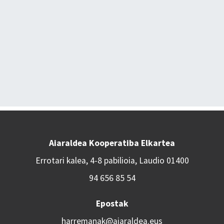
Aiaraldea Kooperatiba Elkartea
Errotari kalea, 4-8 pabilioia, Laudio 01400
94 656 85 54
Epostak
harremanak@aiaraldea.eus