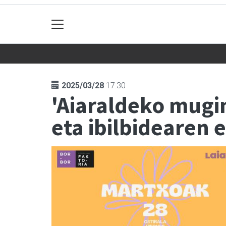
2025/03/28
17:30
'Aiaraldeko mugim
eta ibilbidearen 