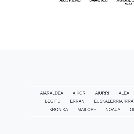
AIARALDEA
AIKOR
AIURRI
ALEA
BEGITU
ERRAN
EUSKALERRIA IRRA
KRONIKA
MAILOPE
NOAUA
O