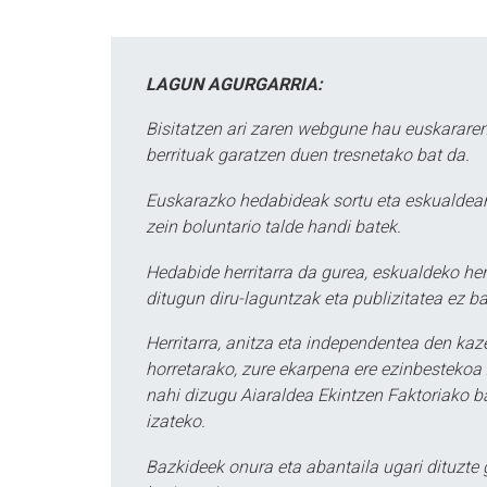
LAGUN AGURGARRIA:
Bisitatzen ari zaren webgune hau euskararen
berrituak garatzen duen tresnetako bat da.
Euskarazko hedabideak sortu eta eskualdean
zein boluntario talde handi batek.
Hedabide herritarra da gurea, eskualdeko her
ditugun diru-laguntzak eta publizitatea ez ba
Herritarra, anitza eta independentea den kaze
horretarako, zure ekarpena ere ezinbestekoa z
nahi dizugu Aiaraldea Ekintzen Faktoriako ba
izateko.
Bazkideek onura eta abantaila ugari dituzte