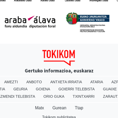
Gertuko informazioa, euskaraz
AMEZTI
ANBOTO
ANTXETA IRRATIA
ATARIA
AZP
TIA
GEURIA
GOIENA
GOIERRI TELEBISTA
GUAIXE
IZMENDI TELEBISTA
ORIO GUKA
TXINTXARRI
ZARAUT
Matx
Gurean
Ttap
Tokikom publizitatea