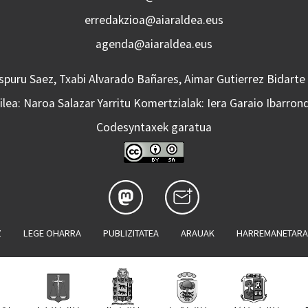
erredakzioa@aiaraldea.eus
agenda@aiaraldea.eus
Aspuru Saez, Txabi Alvarado Bañares, Aimar Gutierrez Bidarte
lea: Naroa Salazar Yarritu Komertzialak: Iera Garaio Ibarron
Codesyntaxek garatua
Z
LEGE OHARRA
PUBLIZITATEA
ARAUAK
HARREMANETAR