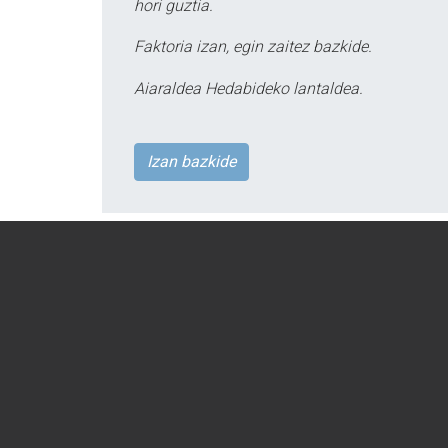
hori guztia.
Faktoria izan, egin zaitez bazkide.
Aiaraldea Hedabideko lantaldea.
Izan bazkide