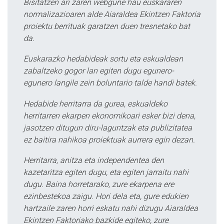
Bisitatzen ari zaren webgune hau euskararen
normalizazioaren alde Aiaraldea Ekintzen Faktoria
proiektu berrituak garatzen duen tresnetako bat
da.
Euskarazko hedabideak sortu eta eskualdean
zabaltzeko gogor lan egiten dugu egunero-
egunero langile zein boluntario talde handi batek.
Hedabide herritarra da gurea, eskualdeko
herritarren ekarpen ekonomikoari esker bizi dena,
jasotzen ditugun diru-laguntzak eta publizitatea
ez baitira nahikoa proiektuak aurrera egin dezan.
Herritarra, anitza eta independentea den
kazetaritza egiten dugu, eta egiten jarraitu nahi
dugu. Baina horretarako, zure ekarpena ere
ezinbestekoa zaigu. Hori dela eta, gure edukien
hartzaile zaren horri eskatu nahi dizugu Aiaraldea
Ekintzen Faktoriako bazkide egiteko, zure