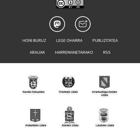
HONI BURUZ
LEGE OHARRA
PUBLIZITATEA
ARAUAK
HARREMANETARAKO
RSS