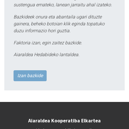
sustengua emateko, lanean jarraitu ahal izateko.
Bazkideek onura eta abantaila ugari dituzte
gainera, beheko botoian klik eginda topatuko
duzu informazio hori guztia.
Faktoria izan, egin zaitez bazkide.
Aiaraldea Hedabideko lantaldea.
Izan bazkide
Aiaraldea Kooperatiba Elkartea