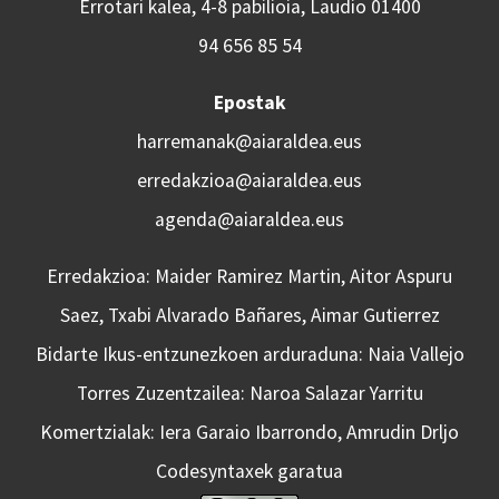
Errotari kalea, 4-8 pabilioia, Laudio 01400
94 656 85 54
Epostak
harremanak@aiaraldea.eus
erredakzioa@aiaraldea.eus
agenda@aiaraldea.eus
Erredakzioa: Maider Ramirez Martin, Aitor Aspuru
Saez, Txabi Alvarado Bañares, Aimar Gutierrez
Bidarte Ikus-entzunezkoen arduraduna: Naia Vallejo
Torres Zuzentzailea: Naroa Salazar Yarritu
Komertzialak: Iera Garaio Ibarrondo, Amrudin Drljo
Codesyntaxek garatua