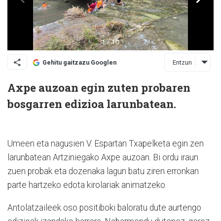
Entzun
Gehitu gaitzazu Googlen
Axpe auzoan egin zuten probaren
bosgarren edizioa larunbatean.
Umeen eta nagusien V. Espartan Txapelketa egin zen
larunbatean Artziniegako Axpe auzoan. Bi ordu iraun
zuen probak eta dozenaka lagun batu ziren erronkan
parte hartzeko edota kirolariak animatzeko.
Antolatzaileek oso positiboki baloratu dute aurtengo