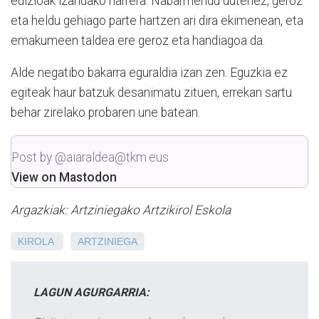
edizioak izandako harrera. Nabarmendu dutenez, geroz
eta heldu gehiago parte hartzen ari dira ekimenean, eta
emakumeen taldea ere geroz eta handiagoa da.
Alde negatibo bakarra eguraldia izan zen. Eguzkia ez
egiteak haur batzuk desanimatu zituen, errekan sartu
behar zirelako probaren une batean.
Post by @aiaraldea@tkm.eus
View on Mastodon
Argazkiak: Artziniegako Artzikirol Eskola
KIROLA
ARTZINIEGA
LAGUN AGURGARRIA: