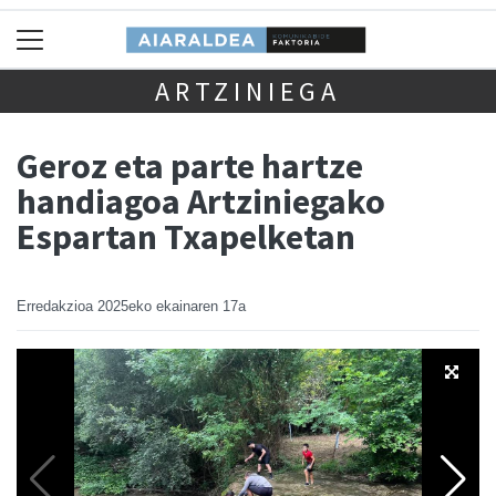
ARTZINIEGA
Geroz eta parte hartze
handiagoa Artziniegako
Espartan Txapelketan
Erredakzioa
2025eko ekainaren 17a