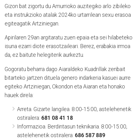
Gizon bat zigortu du Amurrioko auzitegiko arlo zibileko
eta instrukzioko atalak 2024ko urtarrilean sexu erasoa
egiteagatik Artziniegan.
Apirilaren 29an argitaratu zuen epaia eta sei hilabeteko
isuna ezarri diote erasotzaileari. Berez, erabakia irmoa
da, ez baitute helegiterik aurkeztu.
Gogoratu beharra dago Aiaraldeko Kuadrillak zenbait
bitarteko jartzen dituela genero indarkeria kasuei aurre
egiteko Artziniegan, Okondon eta Aiaran eta honako
hauek direla:
Arreta. Gizarte langilea. 8:00-15:00, astelehenetik
ostiralera:
681 08 41 18
Informazioa. Berdintasun teknikaria. 8:00-15:00,
astelehenetik ostiralera:
686 587 889