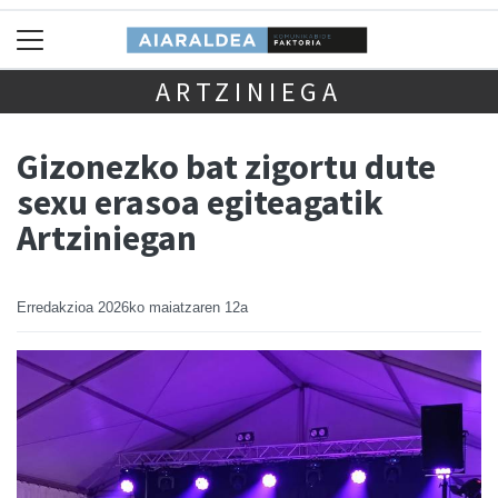
ARTZINIEGA
Gizonezko bat zigortu dute
sexu erasoa egiteagatik
Artziniegan
Erredakzioa
2026ko maiatzaren 12a