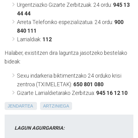
Urgentziazko Gizarte Zerbitzuak. 24 ordu:
945 13
44 44
Arreta Telefoniko espezializatua. 24 ordu:
900
840 111
Larrialdiak:
112
Halaber, existitzen dira laguntza jasotzeko bestelako
bideak:
Sexu indarkeria biktimentzako 24 orduko krisi
zentroa (TXIMELETAK):
650 801 080
Gizarte Larrialdietarako Zerbitzua:
945 16 12 10
JENDARTEA
ARTZINIEGA
LAGUN AGURGARRIA: