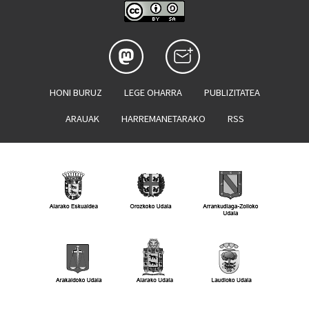
HONI BURUZ
LEGE OHARRA
PUBLIZITATEA
ARAUAK
HARREMANETARAKO
RSS