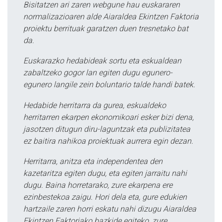
Bisitatzen ari zaren webgune hau euskararen
normalizazioaren alde Aiaraldea Ekintzen Faktoria
proiektu berrituak garatzen duen tresnetako bat
da.
Euskarazko hedabideak sortu eta eskualdean
zabaltzeko gogor lan egiten dugu egunero-
egunero langile zein boluntario talde handi batek.
Hedabide herritarra da gurea, eskualdeko
herritarren ekarpen ekonomikoari esker bizi dena,
jasotzen ditugun diru-laguntzak eta publizitatea
ez baitira nahikoa proiektuak aurrera egin dezan.
Herritarra, anitza eta independentea den
kazetaritza egiten dugu, eta egiten jarraitu nahi
dugu. Baina horretarako, zure ekarpena ere
ezinbestekoa zaigu. Hori dela eta, gure edukien
hartzaile zaren horri eskatu nahi dizugu Aiaraldea
Ekintzen Faktoriako bazkide egiteko, zure