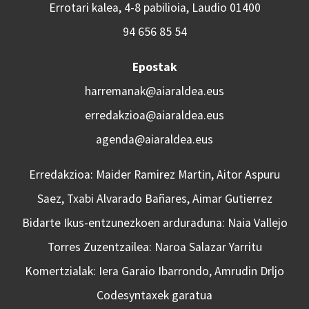
Errotari kalea, 4-8 pabilioia, Laudio 01400
94 656 85 54
Epostak
harremanak@aiaraldea.eus
erredakzioa@aiaraldea.eus
agenda@aiaraldea.eus
Erredakzioa: Maider Ramirez Martin, Aitor Aspuru
Saez, Txabi Alvarado Bañares, Aimar Gutierrez
Bidarte Ikus-entzunezkoen arduraduna: Naia Vallejo
Torres Zuzentzailea: Naroa Salazar Yarritu
Komertzialak: Iera Garaio Ibarrondo, Amrudin Drljo
Codesyntaxek garatua