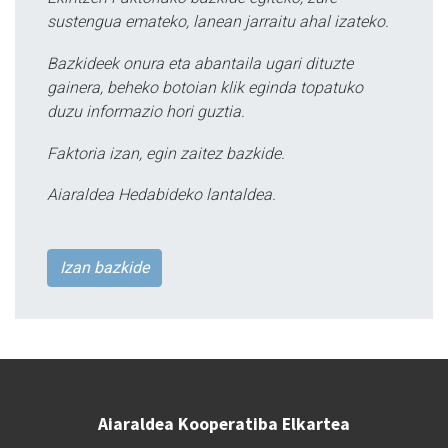
sustengua emateko, lanean jarraitu ahal izateko.
Bazkideek onura eta abantaila ugari dituzte
gainera, beheko botoian klik eginda topatuko
duzu informazio hori guztia.
Faktoria izan, egin zaitez bazkide.
Aiaraldea Hedabideko lantaldea.
Izan bazkide
Aiaraldea Kooperatiba Elkartea