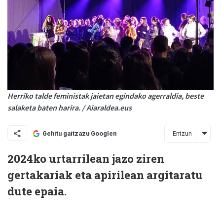
Herriko talde feministak jaietan egindako agerraldia, beste
salaketa baten harira. / Aiaraldea.eus
Entzun
Gehitu gaitzazu Googlen
2024ko urtarrilean jazo ziren
gertakariak eta apirilean argitaratu
dute epaia.