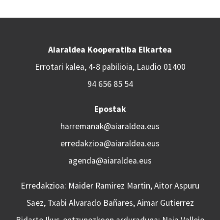
Aiaraldea Kooperatiba Elkartea
Errotari kalea, 4-8 pabilioia, Laudio 01400
94 656 85 54
Epostak
harremanak@aiaraldea.eus
erredakzioa@aiaraldea.eus
agenda@aiaraldea.eus
Erredakzioa: Maider Ramirez Martin, Aitor Aspuru
Saez, Txabi Alvarado Bañares, Aimar Gutierrez