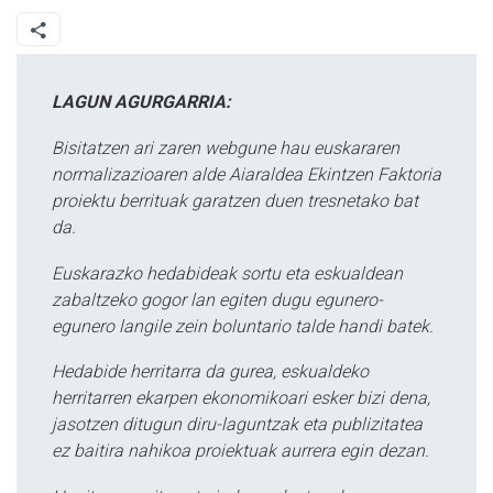
LAGUN AGURGARRIA:
Bisitatzen ari zaren webgune hau euskararen
normalizazioaren alde Aiaraldea Ekintzen Faktoria
proiektu berrituak garatzen duen tresnetako bat
da.
Euskarazko hedabideak sortu eta eskualdean
zabaltzeko gogor lan egiten dugu egunero-
egunero langile zein boluntario talde handi batek.
Hedabide herritarra da gurea, eskualdeko
herritarren ekarpen ekonomikoari esker bizi dena,
jasotzen ditugun diru-laguntzak eta publizitatea
ez baitira nahikoa proiektuak aurrera egin dezan.