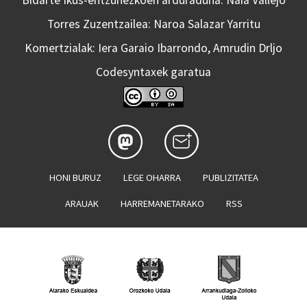
Bidarte Ikus-entzunezkoen arduraduna: Naia Vallejo
Torres Zuzentzailea: Naroa Salazar Yarritu
Komertzialak: Iera Garaio Ibarrondo, Amrudin Drljo
Codesyntaxek garatua
HONI BURUZ
LEGE OHARRA
PUBLIZITATEA
ARAUAK
HARREMANETARAKO
RSS