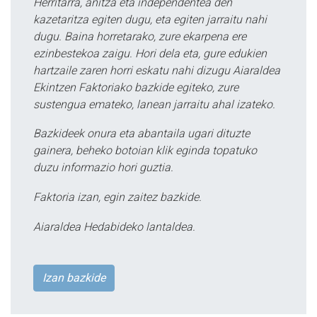
Herritarra, anitza eta independentea den
kazetaritza egiten dugu, eta egiten jarraitu nahi
dugu. Baina horretarako, zure ekarpena ere
ezinbestekoa zaigu. Hori dela eta, gure edukien
hartzaile zaren horri eskatu nahi dizugu Aiaraldea
Ekintzen Faktoriako bazkide egiteko, zure
sustengua emateko, lanean jarraitu ahal izateko.
Bazkideek onura eta abantaila ugari dituzte
gainera, beheko botoian klik eginda topatuko
duzu informazio hori guztia.
Faktoria izan, egin zaitez bazkide.
Aiaraldea Hedabideko lantaldea.
Izan bazkide