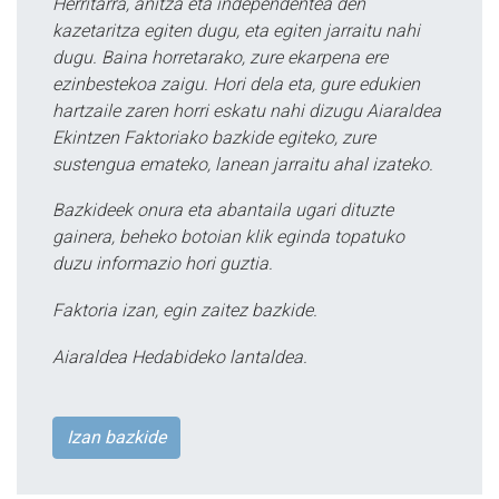
Herritarra, anitza eta independentea den
kazetaritza egiten dugu, eta egiten jarraitu nahi
dugu. Baina horretarako, zure ekarpena ere
ezinbestekoa zaigu. Hori dela eta, gure edukien
hartzaile zaren horri eskatu nahi dizugu Aiaraldea
Ekintzen Faktoriako bazkide egiteko, zure
sustengua emateko, lanean jarraitu ahal izateko.
Bazkideek onura eta abantaila ugari dituzte
gainera, beheko botoian klik eginda topatuko
duzu informazio hori guztia.
Faktoria izan, egin zaitez bazkide.
Aiaraldea Hedabideko lantaldea.
Izan bazkide