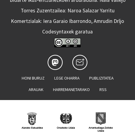
Bidarte Ikus-entzunezkoen arduraduna: Naia Vallejo
Torres Zuzentzailea: Naroa Salazar Yarritu
Komertzialak: Iera Garaio Ibarrondo, Amrudin Drljo
Codesyntaxek garatua
HONI BURUZ
LEGE OHARRA
PUBLIZITATEA
ARAUAK
HARREMANETARAKO
RSS