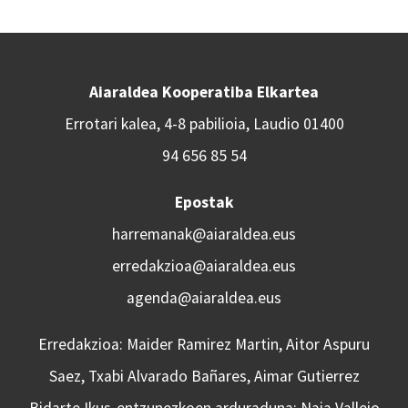
Aiaraldea Kooperatiba Elkartea
Errotari kalea, 4-8 pabilioia, Laudio 01400
94 656 85 54
Epostak
harremanak@aiaraldea.eus
erredakzioa@aiaraldea.eus
agenda@aiaraldea.eus
Erredakzioa: Maider Ramirez Martin, Aitor Aspuru
Saez, Txabi Alvarado Bañares, Aimar Gutierrez