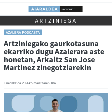
ARTZINIEGA
AZALERA PODCASTA
Artziniegako gaurkotasuna
ekarriko dugu Azalerara aste
honetan, Arkaitz San Jose
Martinez zinegotziarekin
Erredakzioa
2026ko maiatzaren 18a