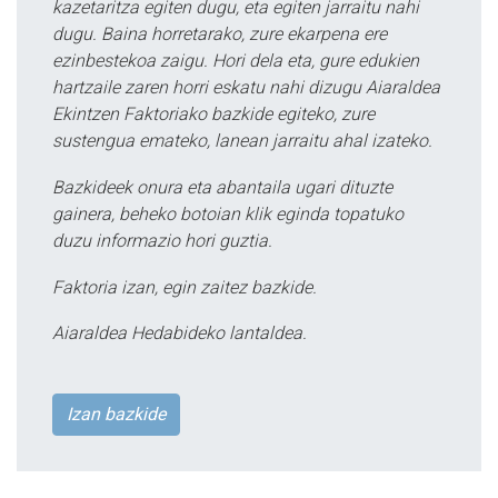
kazetaritza egiten dugu, eta egiten jarraitu nahi
dugu. Baina horretarako, zure ekarpena ere
ezinbestekoa zaigu. Hori dela eta, gure edukien
hartzaile zaren horri eskatu nahi dizugu Aiaraldea
Ekintzen Faktoriako bazkide egiteko, zure
sustengua emateko, lanean jarraitu ahal izateko.
Bazkideek onura eta abantaila ugari dituzte
gainera, beheko botoian klik eginda topatuko
duzu informazio hori guztia.
Faktoria izan, egin zaitez bazkide.
Aiaraldea Hedabideko lantaldea.
Izan bazkide