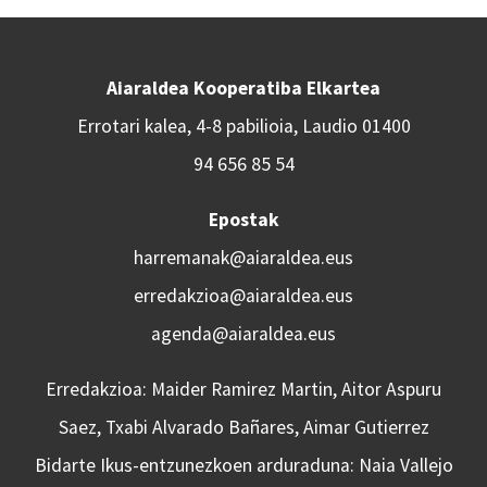
Aiaraldea Kooperatiba Elkartea
Errotari kalea, 4-8 pabilioia, Laudio 01400
94 656 85 54
Epostak
harremanak@aiaraldea.eus
erredakzioa@aiaraldea.eus
agenda@aiaraldea.eus
Erredakzioa: Maider Ramirez Martin, Aitor Aspuru
Saez, Txabi Alvarado Bañares, Aimar Gutierrez
Bidarte Ikus-entzunezkoen arduraduna: Naia Vallejo