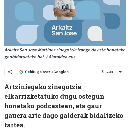
Arkaitz San Jose Martinez zinegotzia izango da aste honetako
gonbidatuetako bat. / Aiaraldea.eus
Entzun
Gehitu gaitzazu Googlen
Artziniegako zinegotzia
elkarrizketatuko dugu ostegun
honetako podcastean, eta gaur
gauera arte dago galderak bidaltzeko
tartea.