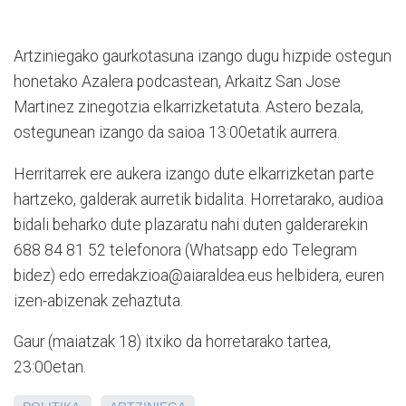
Artziniegako gaurkotasuna izango dugu hizpide ostegun
honetako Azalera podcastean, Arkaitz San Jose
Martinez zinegotzia elkarrizketatuta. Astero bezala,
ostegunean izango da saioa 13:00etatik aurrera.
Herritarrek ere aukera izango dute elkarrizketan parte
hartzeko, galderak aurretik bidalita. Horretarako, audioa
bidali beharko dute plazaratu nahi duten galderarekin
688 84 81 52 telefonora (Whatsapp edo Telegram
bidez) edo erredakzioa@aiaraldea.eus helbidera, euren
izen-abizenak zehaztuta.
Gaur (maiatzak 18) itxiko da horretarako tartea,
23:00etan.