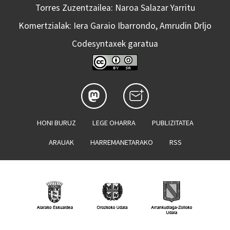
Torres Zuzentzailea: Naroa Salazar Yarritu
Komertzialak: Iera Garaio Ibarrondo, Amrudin Drljo
Codesyntaxek garatua
HONI BURUZ
LEGE OHARRA
PUBLIZITATEA
ARAUAK
HARREMANETARAKO
RSS