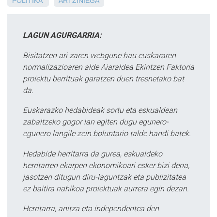
POLITIKA
ARTZINIEGA
LAGUN AGURGARRIA:
Bisitatzen ari zaren webgune hau euskararen
normalizazioaren alde Aiaraldea Ekintzen Faktoria
proiektu berrituak garatzen duen tresnetako bat
da.
Euskarazko hedabideak sortu eta eskualdean
zabaltzeko gogor lan egiten dugu egunero-
egunero langile zein boluntario talde handi batek.
Hedabide herritarra da gurea, eskualdeko
herritarren ekarpen ekonomikoari esker bizi dena,
jasotzen ditugun diru-laguntzak eta publizitatea
ez baitira nahikoa proiektuak aurrera egin dezan.
Herritarra, anitza eta independentea den