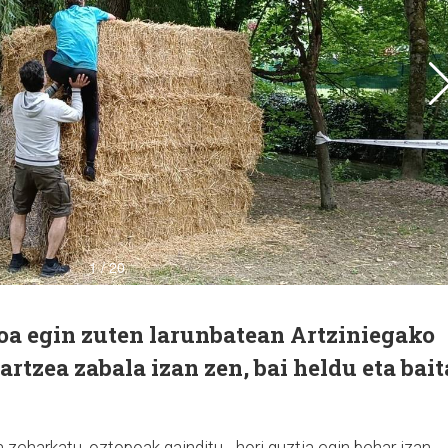
toa egin zuten larunbatean Artziniegako
rtzea zabala izan zen, bai heldu eta bait