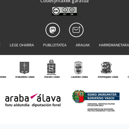
Codesyntaxek garatua
Z
LEGE OHARRA
PUBLIZITATEA
ARAUAK
HARREMANETAR