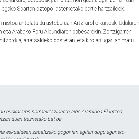
a zeharkatu, oztopoak gainditu... hori guztia egin behar izan
niegako Spartan oztopo lasterketako parte hartzaileek.
mistoa antolatu du asteburuan Artzikirol elkarteak, Udalaren
n eta Arabako Foru Aldundiaren babesarekin. Zortzigarren
 hitzordua, arratsaldeko bostetan, eta kirolari ugari animatu
au euskararen normalizazioaren alde Aiaraldea Ekintzen
atzen duen tresnetako bat da.
ta eskualdean zabaltzeko gogor lan egiten dugu egunero-