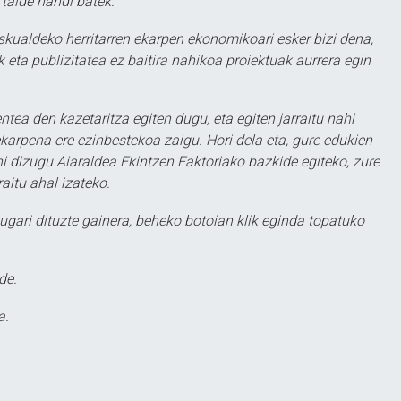
 talde handi batek.
eskualdeko herritarren ekarpen ekonomikoari esker bizi dena,
 eta publizitatea ez baitira nahikoa proiektuak aurrera egin
ntea den kazetaritza egiten dugu, eta egiten jarraitu nahi
karpena ere ezinbestekoa zaigu. Hori dela eta, gure edukien
hi dizugu Aiaraldea Ekintzen Faktoriako bazkide egiteko, zure
aitu ahal izateko.
ugari dituzte gainera, beheko botoian klik eginda topatuko
de.
a.