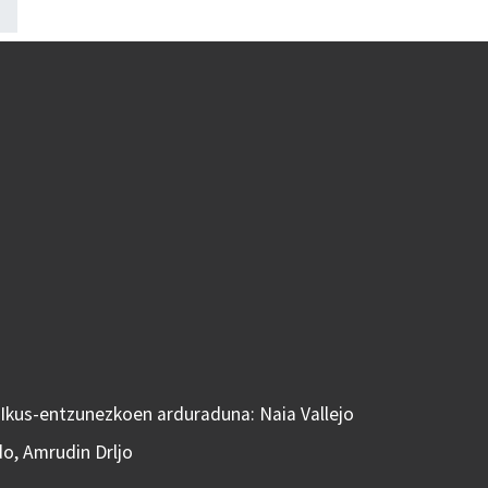
 Ikus-entzunezkoen arduraduna: Naia Vallejo
do, Amrudin Drljo