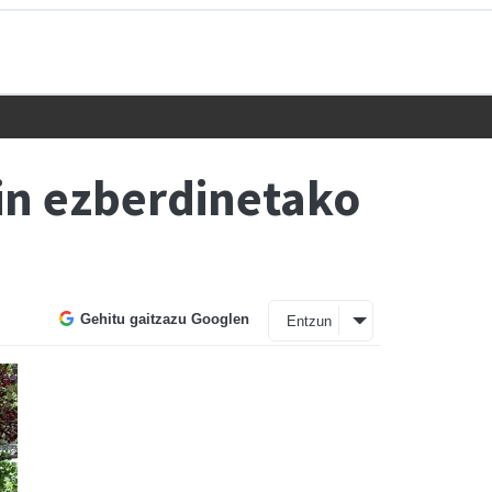
din ezberdinetako
Gehitu gaitzazu Googlen
Entzun