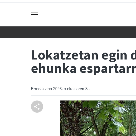
Lokatzetan egin 
ehunka espartarr
Erredakzioa
2026ko ekainaren 8a