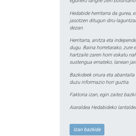
egunero langile zein boluntario
Hedabide herritarra da gurea, 
jasotzen ditugun diru-laguntzak
dezan.
Herritarra, anitza eta independe
dugu. Baina horretarako, zure e
hartzaile zaren horri eskatu na
sustengua emateko, lanean jarr
Bazkideek onura eta abantaila 
duzu informazio hori guztia.
Faktoria izan, egin zaitez bazki
Aiaraldea Hedabideko lantalde
Izan bazkide