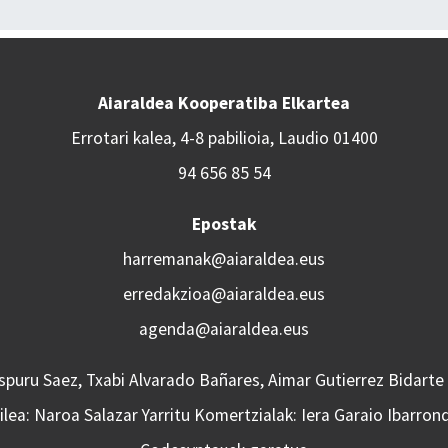
Aiaraldea Kooperatiba Elkartea
Errotari kalea, 4-8 pabilioia, Laudio 01400
94 656 85 54
Epostak
harremanak@aiaraldea.eus
erredakzioa@aiaraldea.eus
agenda@aiaraldea.eus
Aspuru Saez, Txabi Alvarado Bañares, Aimar Gutierrez Bidarte
lea: Naroa Salazar Yarritu Komertzialak: Iera Garaio Ibarron