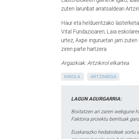
Lasto-blokeen gainetik igaro, ibai
zuten larunbat arratsaldean Artzi
Haur eta helduentzako lasterketa 
Vital Fundazioaren, Laia eskolare
urtez, Axpe inguruetan jarri zuten
ziren parte hartzera.
Argazkiak: Artzikirol elkartea
KIROLA
ARTZINIEGA
LAGUN AGURGARRIA:
Bisitatzen ari zaren webgune h
Faktoria proiektu berrituak gar
Euskarazko hedabideak sortu e