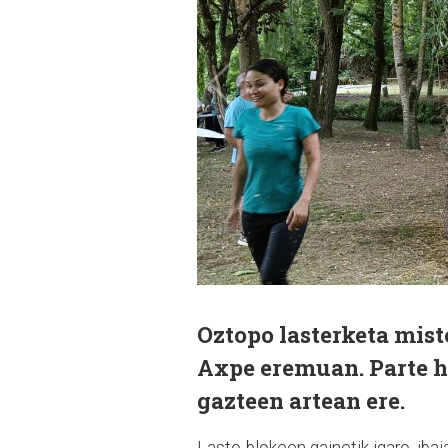
Oztopo lasterketa mis
Axpe eremuan. Parte ha
gazteen artean ere.