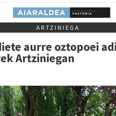
ARTZINIEGA
diete aurre oztopoei a
ek Artziniegan