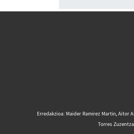
Erredakzioa: Maider Ramirez Martin, Aitor 
Torres Zuzentzai