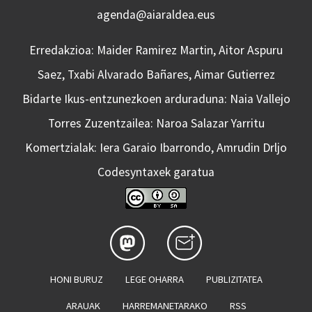
agenda@aiaraldea.eus
Erredakzioa: Maider Ramirez Martin, Aitor Aspuru
Saez, Txabi Alvarado Bañares, Aimar Gutierrez
Bidarte Ikus-entzunezkoen arduraduna: Naia Vallejo
Torres Zuzentzailea: Naroa Salazar Yarritu
Komertzialak: Iera Garaio Ibarrondo, Amrudin Drljo
Codesyntaxek garatua
HONI BURUZ
LEGE OHARRA
PUBLIZITATEA
ARAUAK
HARREMANETARAKO
RSS