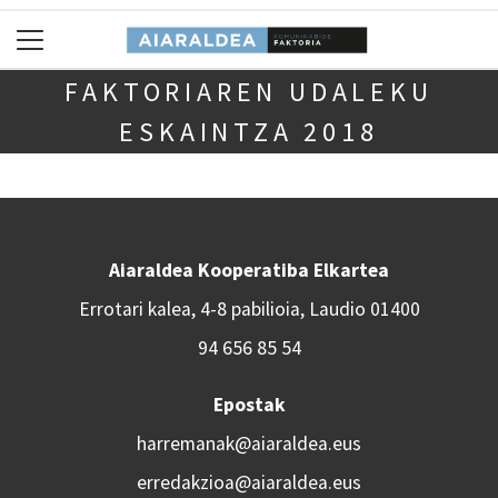
FAKTORIAREN UDALEKU
ESKAINTZA 2018
Aiaraldea Kooperatiba Elkartea
Errotari kalea, 4-8 pabilioia, Laudio 01400
94 656 85 54
Epostak
harremanak@aiaraldea.eus
erredakzioa@aiaraldea.eus