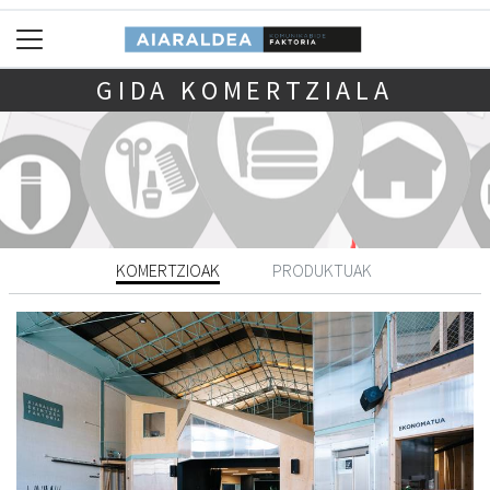
GIDA KOMERTZIALA
KOMERTZIOAK
PRODUKTUAK