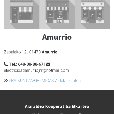
Amurrio
Zabaleko 12
,
01470
Amurrio
Tel.:
648-08-88-67
|
electricidadamurriojnr@hotmail.com
ERAIKUNTZA-GREMIOAK
/
Elektrizitatea
Aiaraldea Kooperatiba Elkartea