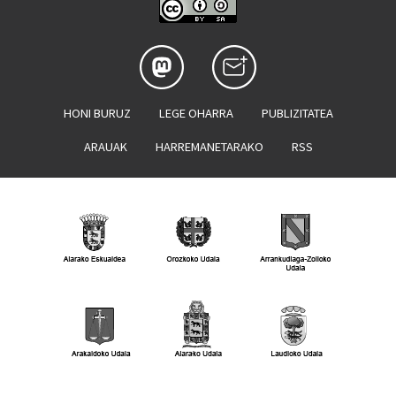
HONI BURUZ
LEGE OHARRA
PUBLIZITATEA
ARAUAK
HARREMANETARAKO
RSS