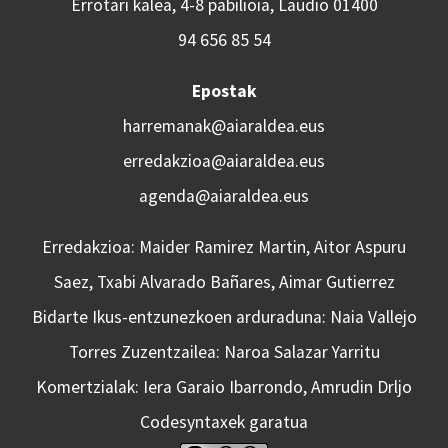
Errotari kalea, 4-8 pabilioia, Laudio 01400
94 656 85 54
Epostak
harremanak@aiaraldea.eus
erredakzioa@aiaraldea.eus
agenda@aiaraldea.eus
Erredakzioa: Maider Ramirez Martin, Aitor Aspuru
Saez, Txabi Alvarado Bañares, Aimar Gutierrez
Bidarte Ikus-entzunezkoen arduraduna: Naia Vallejo
Torres Zuzentzailea: Naroa Salazar Yarritu
Komertzialak: Iera Garaio Ibarrondo, Amrudin Drljo
Codesyntaxek garatua