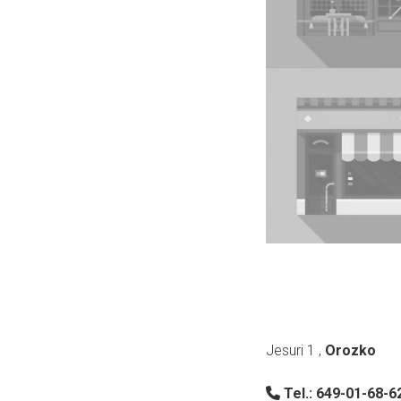
Jesuri 1
,
Orozko
Tel.:
649-01-68-6