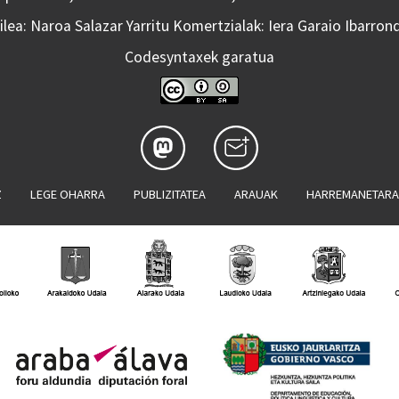
lea: Naroa Salazar Yarritu Komertzialak: Iera Garaio Ibarron
Codesyntaxek garatua
Z
LEGE OHARRA
PUBLIZITATEA
ARAUAK
HARREMANETAR