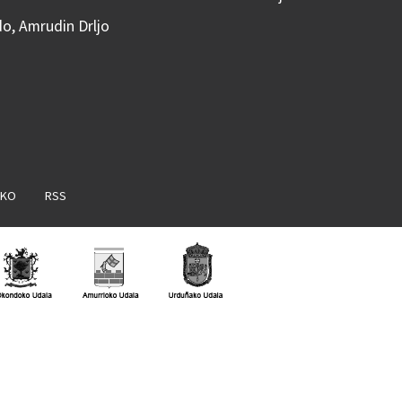
do, Amrudin Drljo
AKO
RSS