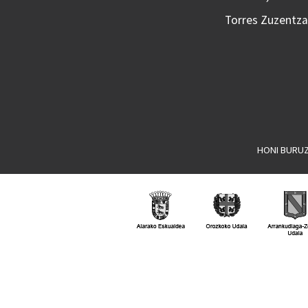
Torres Zuzentzai
HONI BURU