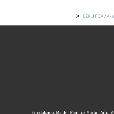
HEZKUNTZA
/
Aka
Erredakzioa: Maider Ramirez Martin, Aitor 