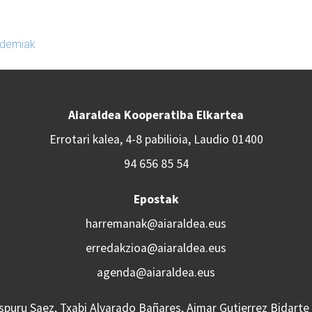
demiak
Aiaraldea Kooperatiba Elkartea
Errotari kalea, 4-8 pabilioia, Laudio 01400
94 656 85 54
Epostak
harremanak@aiaraldea.eus
erredakzioa@aiaraldea.eus
agenda@aiaraldea.eus
Aspuru Saez, Txabi Alvarado Bañares, Aimar Gutierrez Bidarte