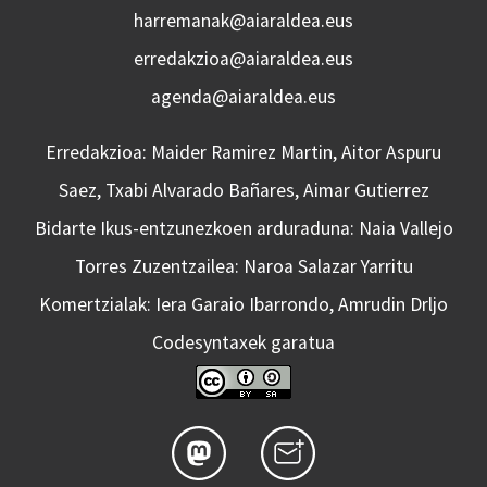
harremanak@aiaraldea.eus
erredakzioa@aiaraldea.eus
agenda@aiaraldea.eus
Erredakzioa: Maider Ramirez Martin, Aitor Aspuru
Saez, Txabi Alvarado Bañares, Aimar Gutierrez
Bidarte Ikus-entzunezkoen arduraduna: Naia Vallejo
Torres Zuzentzailea: Naroa Salazar Yarritu
Komertzialak: Iera Garaio Ibarrondo, Amrudin Drljo
Codesyntaxek garatua