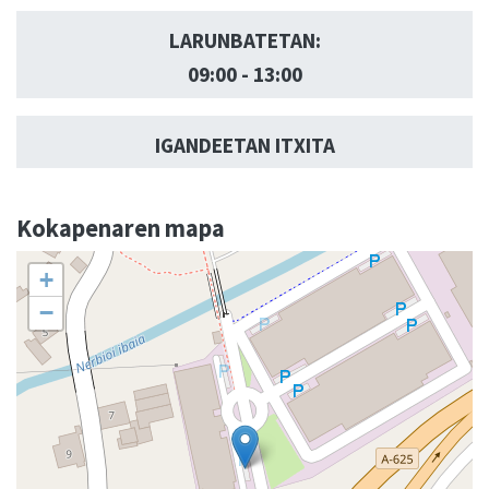
LARUNBATETAN:
09:00 - 13:00
IGANDEETAN ITXITA
Kokapenaren mapa
+
−