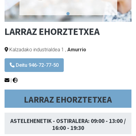
LARRAZ EHORZTETXEA
Kalzadako industrialdea 1
,
Amurrio
Deitu 946-72-77-50
|
LARRAZ EHORZTETXEA
ASTELEHENETIK - OSTIRALERA:
09:00 - 13:00 /
16:00 - 19:30