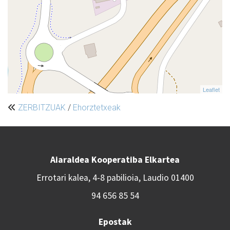
Leaflet
ZERBITZUAK
/
Ehorztetxeak
Aiaraldea Kooperatiba Elkartea
Errotari kalea, 4-8 pabilioia, Laudio 01400
94 656 85 54
Epostak