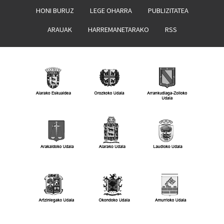
HONI BURUZ
LEGE OHARRA
PUBLIZITATEA
ARAUAK
HARREMANETARAKO
RSS