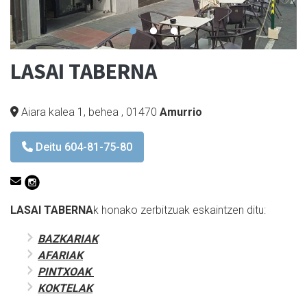
LASAI TABERNA
Aiara kalea 1, behea
,
01470
Amurrio
Deitu 604-81-75-80
LASAI TABERNA
k honako zerbitzuak eskaintzen ditu:
BAZKARIAK
AFARIAK
PINTXOAK
KOKTELAK