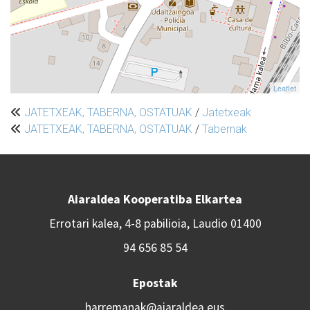
Leaflet
JATETXEAK, TABERNA, OSTATUAK
/
Jatetxeak
JATETXEAK, TABERNA, OSTATUAK
/
Tabernak
Aiaraldea Kooperatiba Elkartea
Errotari kalea, 4-8 pabilioia, Laudio 01400
94 656 85 54
Epostak
harremanak@aiaraldea.eus