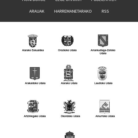
ARAUAK
HARREMANETARAKO
RSS