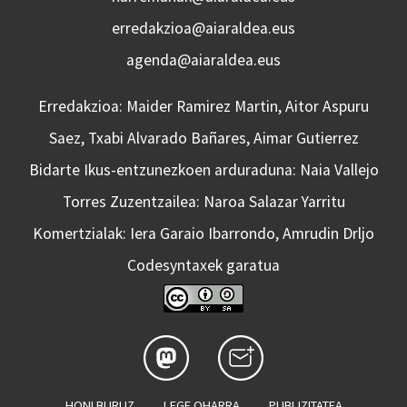
erredakzioa@aiaraldea.eus
agenda@aiaraldea.eus
Erredakzioa: Maider Ramirez Martin, Aitor Aspuru
Saez, Txabi Alvarado Bañares, Aimar Gutierrez
Bidarte Ikus-entzunezkoen arduraduna: Naia Vallejo
Torres Zuzentzailea: Naroa Salazar Yarritu
Komertzialak: Iera Garaio Ibarrondo, Amrudin Drljo
Codesyntaxek garatua
HONI BURUZ
LEGE OHARRA
PUBLIZITATEA