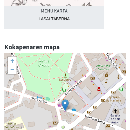
MENU KARTA
LASAI TABERNA
Kokapenaren mapa
+
−