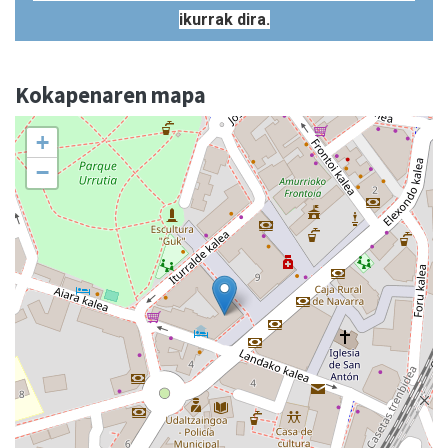
ikurrak dira.
Kokapenaren mapa
+
−