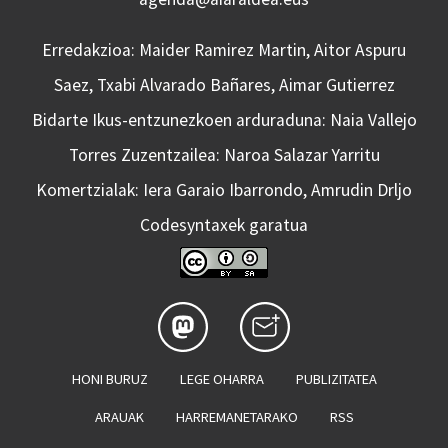
Erredakzioa: Maider Ramirez Martin, Aitor Aspuru
Saez, Txabi Alvarado Bañares, Aimar Gutierrez
Bidarte Ikus-entzunezkoen arduraduna: Naia Vallejo
Torres Zuzentzailea: Naroa Salazar Yarritu
Komertzialak: Iera Garaio Ibarrondo, Amrudin Drljo
Codesyntaxek garatua
HONI BURUZ
LEGE OHARRA
PUBLIZITATEA
ARAUAK
HARREMANETARAKO
RSS