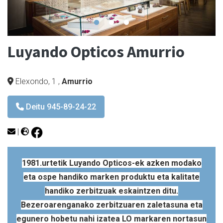
Luyando Opticos Amurrio
Elexondo, 1
,
Amurrio
Deitu 945-89-24-22
|
1981.urtetik Luyando Opticos-ek azken modako
eta ospe handiko marken produktu eta kalitate
handiko zerbitzuak eskaintzen ditu.
Bezeroarenganako zerbitzuaren zaletasuna eta
egunero hobetu nahi izatea LO markaren nortasun