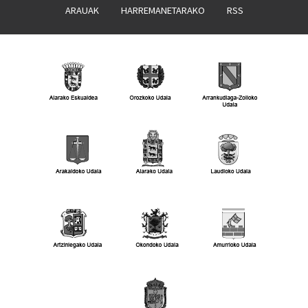
ARAUAK
HARREMANETARAKO
RSS