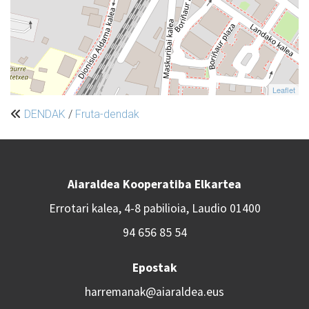
Leaflet
DENDAK
/
Fruta-dendak
Aiaraldea Kooperatiba Elkartea
Errotari kalea, 4-8 pabilioia, Laudio 01400
94 656 85 54
Epostak
harremanak@aiaraldea.eus