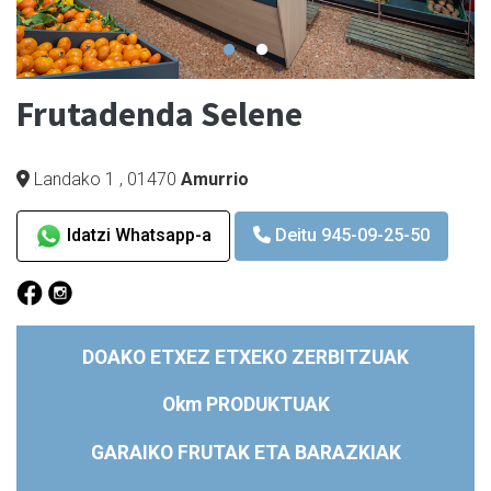
Frutadenda Selene
Landako 1
,
01470
Amurrio
Idatzi Whatsapp-a
Deitu 945-09-25-50
DOAKO ETXEZ ETXEKO ZERBITZUAK
Okm PRODUKTUAK
GARAIKO FRUTAK ETA BARAZKIAK