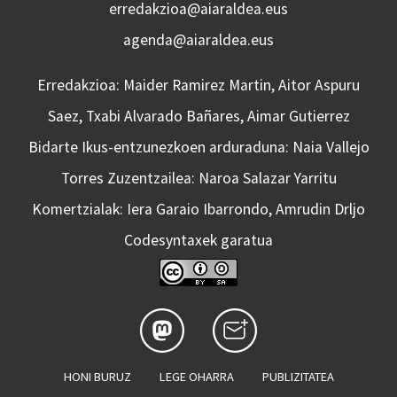
erredakzioa@aiaraldea.eus
agenda@aiaraldea.eus
Erredakzioa: Maider Ramirez Martin, Aitor Aspuru
Saez, Txabi Alvarado Bañares, Aimar Gutierrez
Bidarte Ikus-entzunezkoen arduraduna: Naia Vallejo
Torres Zuzentzailea: Naroa Salazar Yarritu
Komertzialak: Iera Garaio Ibarrondo, Amrudin Drljo
Codesyntaxek garatua
HONI BURUZ
LEGE OHARRA
PUBLIZITATEA