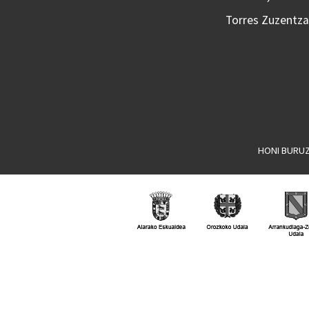
Torres Zuzentzai
HONI BURU