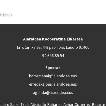
biketak
Aiaraldea Kooperatiba Elkartea
Errotari kalea, 4-8 pabilioia, Laudio 01400
94 656 85 54
Epostak
harremanak@aiaraldea.eus
erredakzioa@aiaraldea.eus
agenda@aiaraldea.eus
Aspuru Saez, Txabi Alvarado Bañares, Aimar Gutierrez Bidarte