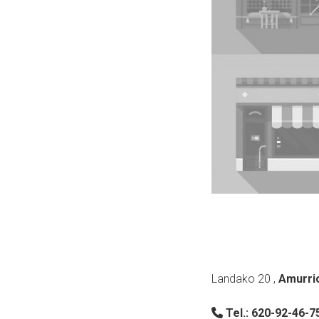
Landako 20
,
Amurri
Tel.:
620-92-46-7