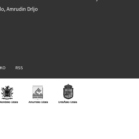
do, Amrudin Drljo
AKO
RSS