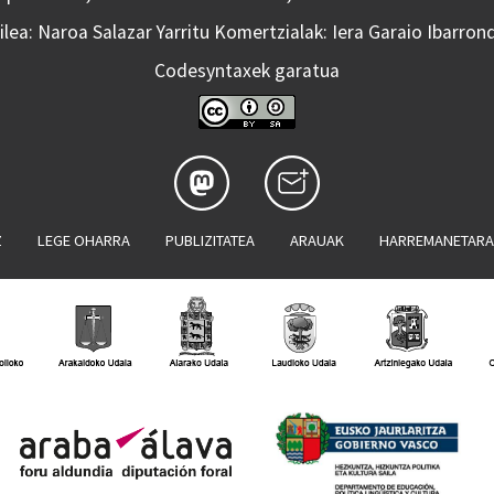
lea: Naroa Salazar Yarritu Komertzialak: Iera Garaio Ibarron
Codesyntaxek garatua
Z
LEGE OHARRA
PUBLIZITATEA
ARAUAK
HARREMANETAR