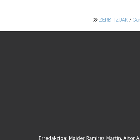
ZERBITZUAK
/
Gar
Erredakzioa: Maider Ramirez Martin, Aitor 