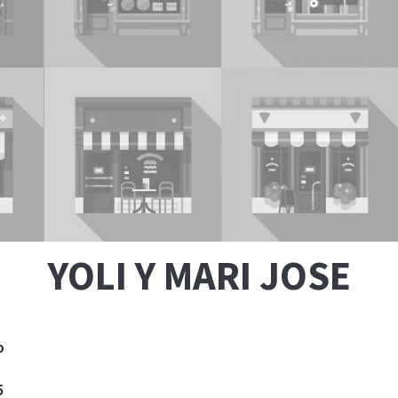
YOLI Y MARI JOSE
o
5