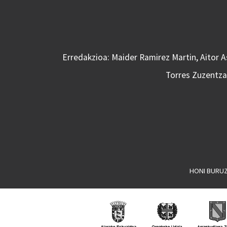
Erredakzioa: Maider Ramirez Martin, Aitor 
Torres Zuzentzai
HONI BURU