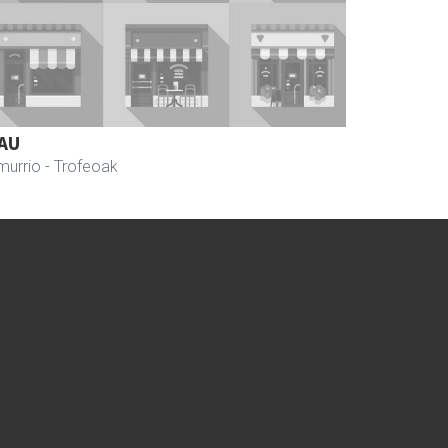
AU
murrio
- Trofeoak