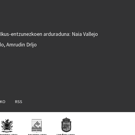
 Ikus-entzunezkoen arduraduna: Naia Vallejo
do, Amrudin Drljo
AKO
RSS