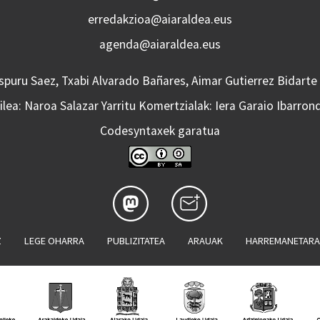
erredakzioa@aiaraldea.eus
agenda@aiaraldea.eus
Aspuru Saez, Txabi Alvarado Bañares, Aimar Gutierrez Bidarte
lea: Naroa Salazar Yarritu Komertzialak: Iera Garaio Ibarron
Codesyntaxek garatua
Z
LEGE OHARRA
PUBLIZITATEA
ARAUAK
HARREMANETAR