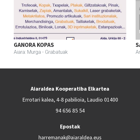
GANORA KOPAS
S
Aiara: Murga
- Grabatuak
A
Aiaraldea Kooperatiba Elkartea
Errotari kalea, 4-8 pabilioia, Laudio 01400
94 656 85 54
Epostak
harremanak@aiaraldea.eus