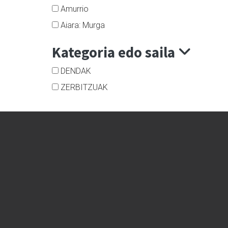
Amurrio
Aiara: Murga
Kategoria edo saila
DENDAK
ZERBITZUAK