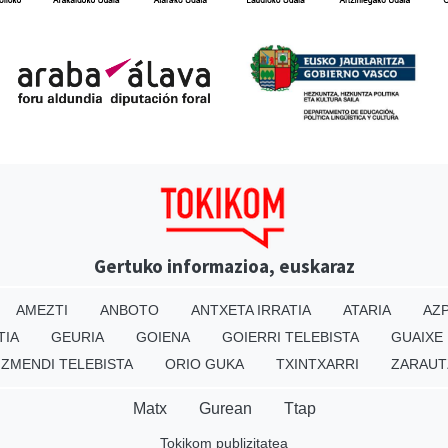
Gertuko informazioa, euskaraz
AMEZTI
ANBOTO
ANTXETA IRRATIA
ATARIA
AZP
TIA
GEURIA
GOIENA
GOIERRI TELEBISTA
GUAIXE
IZMENDI TELEBISTA
ORIO GUKA
TXINTXARRI
ZARAUT
Matx
Gurean
Ttap
Tokikom publizitatea