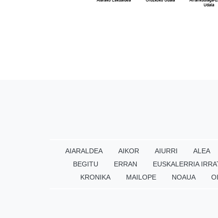
AIARALDEA
AIKOR
AIURRI
ALEA
BEGITU
ERRAN
EUSKALERRIA IRRA
KRONIKA
MAILOPE
NOAUA
O