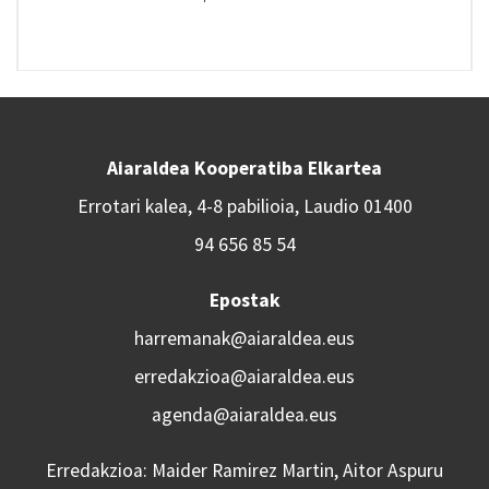
Aiaraldea Kooperatiba Elkartea
Errotari kalea, 4-8 pabilioia, Laudio 01400
94 656 85 54
Epostak
harremanak@aiaraldea.eus
erredakzioa@aiaraldea.eus
agenda@aiaraldea.eus
Erredakzioa: Maider Ramirez Martin, Aitor Aspuru