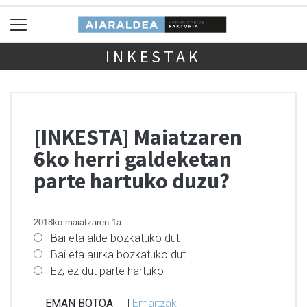
INKESTAK
[INKESTA] Maiatzaren
6ko herri galdeketan
parte hartuko duzu?
2018ko maiatzaren 1a
Bai eta alde bozkatuko dut
Bai eta aurka bozkatuko dut
Ez, ez dut parte hartuko
|
Emaitzak