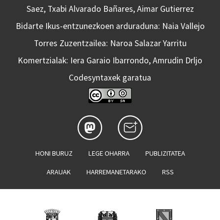
Saez, Txabi Alvarado Bañares, Aimar Gutierrez
Bidarte Ikus-entzunezkoen arduraduna: Naia Vallejo
Torres Zuzentzailea: Naroa Salazar Yarritu
Komertzialak: Iera Garaio Ibarrondo, Amrudin Drljo
Codesyntaxek garatua
HONI BURUZ
LEGE OHARRA
PUBLIZITATEA
ARAUAK
HARREMANETARAKO
RSS