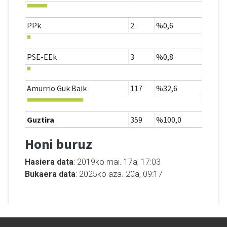
PPk
2
%0,6
PSE-EEk
3
%0,8
Amurrio Guk Baik
117
%32,6
Guztira
359
%100,0
Honi buruz
Hasiera data
: 2019ko mai. 17a, 17:03
Bukaera data
: 2025ko aza. 20a, 09:17