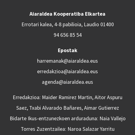
Aiaraldea Kooperatiba Elkartea
Errotari kalea, 4-8 pabilioia, Laudio 01400
94 656 85 54
Epostak
harremanak@aiaraldea.eus
erredakzioa@aiaraldea.eus
agenda@aiaraldea.eus
Erredakzioa: Maider Ramirez Martin, Aitor Aspuru
Saez, Txabi Alvarado Bañares, Aimar Gutierrez
Bidarte Ikus-entzunezkoen arduraduna: Naia Vallejo
Torres Zuzentzailea: Naroa Salazar Yarritu