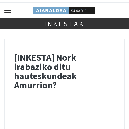
INKESTAK
[INKESTA] Nork
irabaziko ditu
hauteskundeak
Amurrion?
Chart
Pie chart with 6 slices.