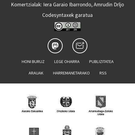
Komertzialak: Iera Garaio Ibarrondo, Amrudin Drljo
Codesyntaxek garatua
HONI BURUZ
LEGE OHARRA
PUBLIZITATEA
ARAUAK
HARREMANETARAKO
RSS