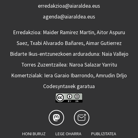
erredakzioa@aiaraldea.eus
agenda@aiaraldea.eus
Erredakzioa: Maider Ramirez Martin, Aitor Aspuru
Saez, Txabi Alvarado Bañares, Aimar Gutierrez
Bidarte Ikus-entzunezkoen arduraduna: Naia Vallejo
Torres Zuzentzailea: Naroa Salazar Yarritu
Komertzialak: Iera Garaio Ibarrondo, Amrudin Drljo
Codesyntaxek garatua
HONI BURUZ
LEGE OHARRA
PUBLIZITATEA