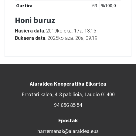
Guztira
63
%100,0
Honi buruz
Hasiera data
: 2019ko eka. 17a, 13:15
Bukaera data
: 2025ko aza. 20a, 09:19
Aiaraldea Kooperatiba Elkartea
Errotari kalea, 4-8 pabilioia, Laudio 01400
94 656 85 54
Epostak
harremanak@aiaraldea.eus