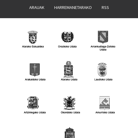
ARAUAK
HARREMANETARAKO
RSS