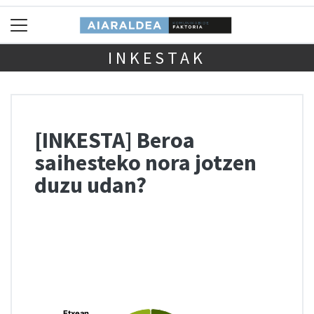
INKESTAK
[INKESTA] Beroa
saihesteko nora jotzen
duzu udan?
Chart
Pie chart with 3 slices.
Etxean
Etxean