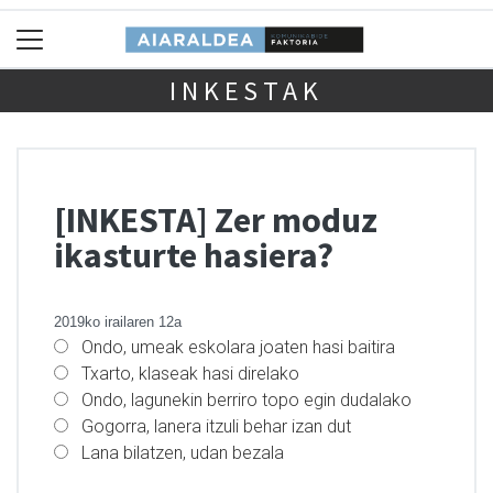
INKESTAK
[INKESTA] Zer moduz
ikasturte hasiera?
2019ko irailaren 12a
Ondo, umeak eskolara joaten hasi baitira
Txarto, klaseak hasi direlako
Ondo, lagunekin berriro topo egin dudalako
Gogorra, lanera itzuli behar izan dut
Lana bilatzen, udan bezala