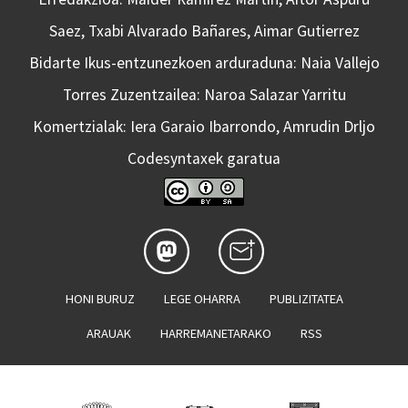
Saez, Txabi Alvarado Bañares, Aimar Gutierrez
Bidarte Ikus-entzunezkoen arduraduna: Naia Vallejo
Torres Zuzentzailea: Naroa Salazar Yarritu
Komertzialak: Iera Garaio Ibarrondo, Amrudin Drljo
Codesyntaxek garatua
HONI BURUZ
LEGE OHARRA
PUBLIZITATEA
ARAUAK
HARREMANETARAKO
RSS