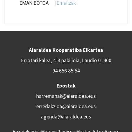
|
Emaitzak
Aiaraldea Kooperatiba Elkartea
Errotari kalea, 4-8 pabilioia, Laudio 01400
94 656 85 54
Epostak
harremanak@aiaraldea.eus
erredakzioa@aiaraldea.eus
agenda@aiaraldea.eus
Erredakzioa: Maider Ramirez Martin, Aitor Aspuru