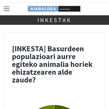
INKESTAK
[INKESTA] Basurdeen
populazioari aurre
egiteko animalia horiek
ehizatzearen alde
zaude?
Chart
Pie chart with 2 slices.