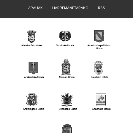
ARAUAK
HARREMANETARAKO
RSS