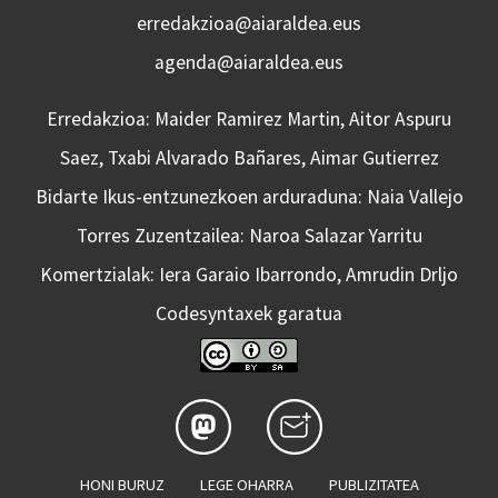
erredakzioa@aiaraldea.eus
agenda@aiaraldea.eus
Erredakzioa: Maider Ramirez Martin, Aitor Aspuru
Saez, Txabi Alvarado Bañares, Aimar Gutierrez
Bidarte Ikus-entzunezkoen arduraduna: Naia Vallejo
Torres Zuzentzailea: Naroa Salazar Yarritu
Komertzialak: Iera Garaio Ibarrondo, Amrudin Drljo
Codesyntaxek garatua
HONI BURUZ
LEGE OHARRA
PUBLIZITATEA