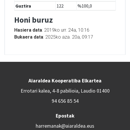
Guztira
122
%100,0
Honi buruz
Hasiera data
: 2019ko urr. 24a, 10:16
Bukaera data
: 2025ko aza. 20a, 09:17
Aiaraldea Kooperatiba Elkartea
Errotari kalea, 4-8 pabilioia, Laudio 01400
94 656 85 54
Epostak
harremanak@aiaraldea.eus