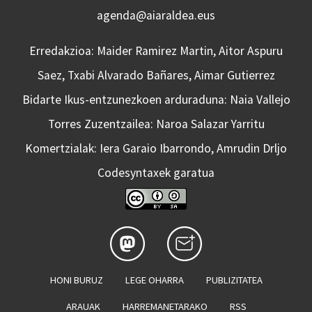
agenda@aiaraldea.eus
Erredakzioa: Maider Ramirez Martin, Aitor Aspuru
Saez, Txabi Alvarado Bañares, Aimar Gutierrez
Bidarte Ikus-entzunezkoen arduraduna: Naia Vallejo
Torres Zuzentzailea: Naroa Salazar Yarritu
Komertzialak: Iera Garaio Ibarrondo, Amrudin Drljo
Codesyntaxek garatua
HONI BURUZ
LEGE OHARRA
PUBLIZITATEA
ARAUAK
HARREMANETARAKO
RSS