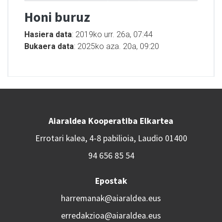
Honi buruz
Hasiera data
: 2019ko urr. 26a, 07:44
Bukaera data
: 2025ko aza. 20a, 09:20
Aiaraldea Kooperatiba Elkartea
Errotari kalea, 4-8 pabilioia, Laudio 01400
94 656 85 54
Epostak
harremanak@aiaraldea.eus
erredakzioa@aiaraldea.eus