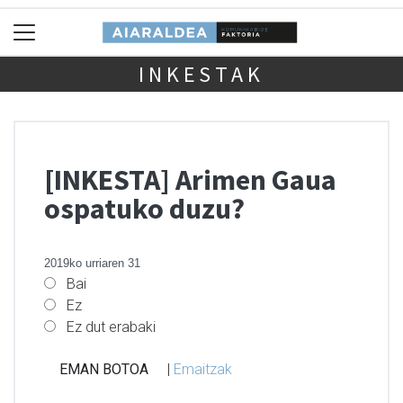
INKESTAK
[INKESTA] Arimen Gaua
ospatuko duzu?
2019ko urriaren 31
Bai
Ez
Ez dut erabaki
|
Emaitzak