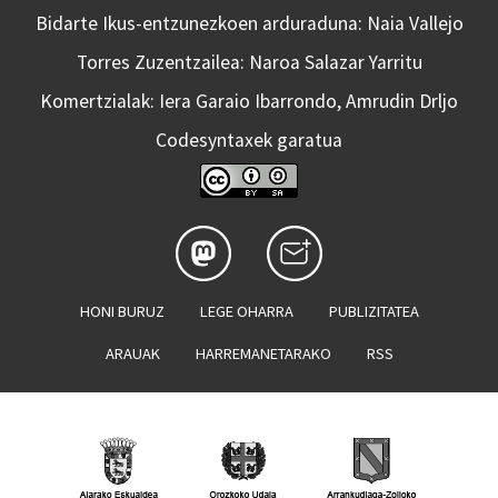
Bidarte Ikus-entzunezkoen arduraduna: Naia Vallejo
Torres Zuzentzailea: Naroa Salazar Yarritu
Komertzialak: Iera Garaio Ibarrondo, Amrudin Drljo
Codesyntaxek garatua
HONI BURUZ
LEGE OHARRA
PUBLIZITATEA
ARAUAK
HARREMANETARAKO
RSS