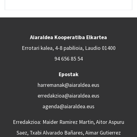
Aiaraldea Kooperatiba Elkartea
Errotari kalea, 4-8 pabilioia, Laudio 01400
94 656 85 54
Epostak
harremanak@aiaraldea.eus
erredakzioa@aiaraldea.eus
agenda@aiaraldea.eus
Erredakzioa: Maider Ramirez Martin, Aitor Aspuru
Saez, Txabi Alvarado Bañares, Aimar Gutierrez