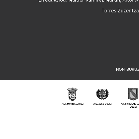
Torres Zuzentzai
HONI BURU