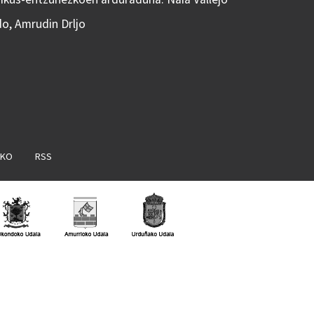
do, Amrudin Drljo
AKO
RSS