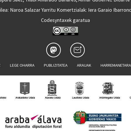
lea: Naroa Salazar Yarritu Komertzialak: Iera Garaio Ibarron
Codesyntaxek garatua
Z
LEGE OHARRA
PUBLIZITATEA
ARAUAK
HARREMANETAR