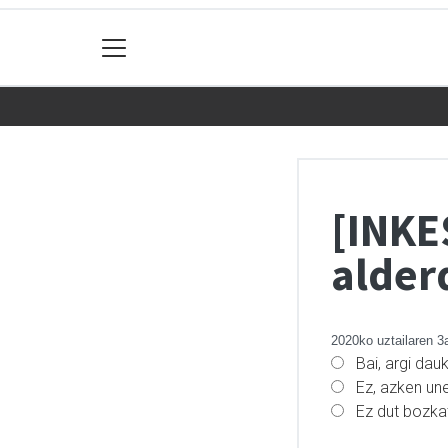
[INKE
alder
2020ko uztailaren 3
Bai, argi dau
Ez, azken un
Ez dut bozk