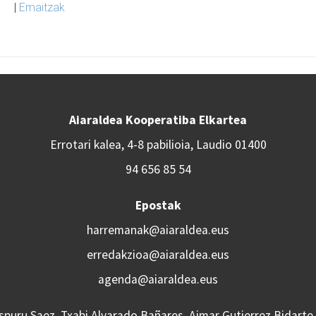
|
Emaitzak
Aiaraldea Kooperatiba Elkartea
Errotari kalea, 4-8 pabilioia, Laudio 01400
94 656 85 54
Epostak
harremanak@aiaraldea.eus
erredakzioa@aiaraldea.eus
agenda@aiaraldea.eus
Aspuru Saez, Txabi Alvarado Bañares, Aimar Gutierrez Bidarte