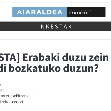
INKESTAK
STA] Erabaki duzu zein
di bozkatuko duzun?
a
kat
ean erabakitzen dut
atzeko asmorik