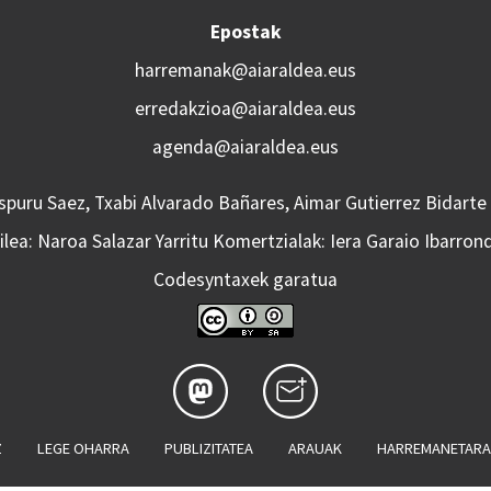
Epostak
harremanak@aiaraldea.eus
erredakzioa@aiaraldea.eus
agenda@aiaraldea.eus
Aspuru Saez, Txabi Alvarado Bañares, Aimar Gutierrez Bidarte
lea: Naroa Salazar Yarritu Komertzialak: Iera Garaio Ibarron
Codesyntaxek garatua
Z
LEGE OHARRA
PUBLIZITATEA
ARAUAK
HARREMANETAR