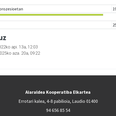
 prozesioetan
1
2
uz
022ko api. 13a, 12:03
2025ko aza. 20a, 09:22
Aiaraldea Kooperatiba Elkartea
Errotari kalea, 4-8 pabilioia, Laudio 01400
94 656 85 54