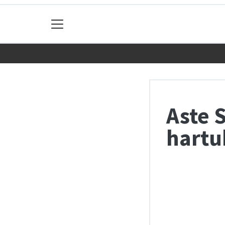
Aste 
hartu
Chart
Pie chart with 4 s