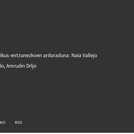
 Ikus-entzunezkoen arduraduna: Naia Vallejo
do, Amrudin Drljo
AKO
RSS