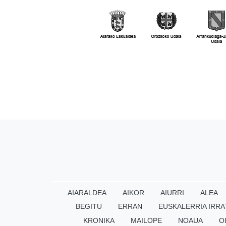
AIARALDEA
AIKOR
AIURRI
ALEA
BEGITU
ERRAN
EUSKALERRIA IRRA
KRONIKA
MAILOPE
NOAUA
O