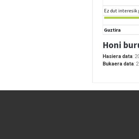
Ez dut interesik
Guztira
Honi bur
Hasiera data
: 2
Bukaera data
: 