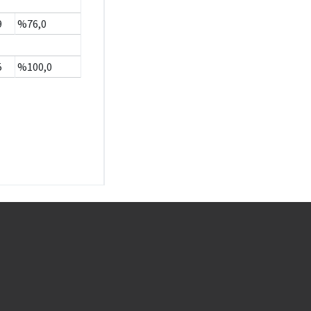
9
%76,0
5
%100,0