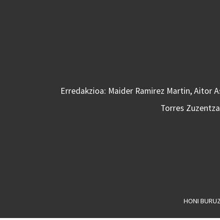
Erredakzioa: Maider Ramirez Martin, Aitor 
Torres Zuzentzai
HONI BURU