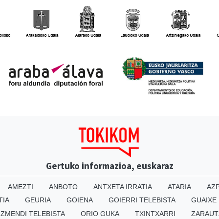
Gertuko informazioa, euskaraz
AMEZTI
ANBOTO
ANTXETA IRRATIA
ATARIA
AZP
TIA
GEURIA
GOIENA
GOIERRI TELEBISTA
GUAIXE
IZMENDI TELEBISTA
ORIO GUKA
TXINTXARRI
ZARAUT