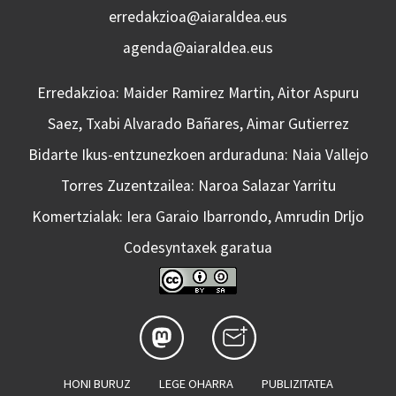
erredakzioa@aiaraldea.eus
agenda@aiaraldea.eus
Erredakzioa: Maider Ramirez Martin, Aitor Aspuru
Saez, Txabi Alvarado Bañares, Aimar Gutierrez
Bidarte Ikus-entzunezkoen arduraduna: Naia Vallejo
Torres Zuzentzailea: Naroa Salazar Yarritu
Komertzialak: Iera Garaio Ibarrondo, Amrudin Drljo
Codesyntaxek garatua
HONI BURUZ
LEGE OHARRA
PUBLIZITATEA