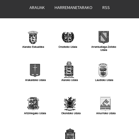
ARAUAK
HARREMANETARAKO
RSS