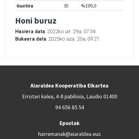
Guztira
35
%100,0
Honi buruz
Hasiera data
: 2022ko urr. 29a, 07:34
Bukaera data
: 2025ko aza. 20a, 09:21
Aiaraldea Kooperatiba Elkartea
Errotari kalea, 4-8 pabilioia, Laudio 01400
94 656 85 54
Epostak
harremanak@aiaraldea.eus