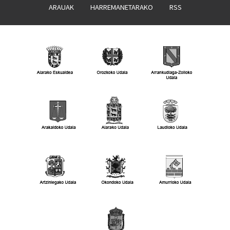
ARAUAK
HARREMANETARAKO
RSS