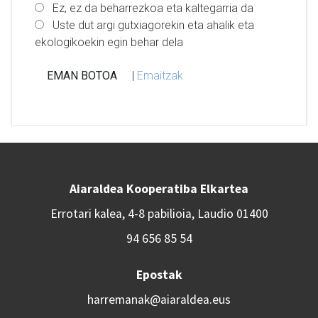
Ez, ez da beharrezkoa eta kaltegarria da
Uste dut argi gutxiagorekin eta ahalik eta
ekologikoekin egin behar dela
|
Emaitzak
Aiaraldea Kooperatiba Elkartea
Errotari kalea, 4-8 pabilioia, Laudio 01400
94 656 85 54
Epostak
harremanak@aiaraldea.eus