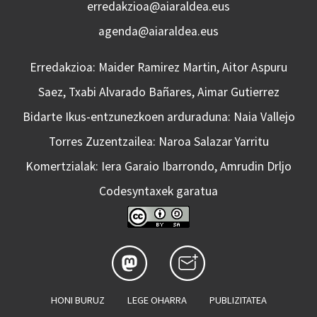
erredakzioa@aiaraldea.eus
agenda@aiaraldea.eus
Erredakzioa: Maider Ramirez Martin, Aitor Aspuru
Saez, Txabi Alvarado Bañares, Aimar Gutierrez
Bidarte Ikus-entzunezkoen arduraduna: Naia Vallejo
Torres Zuzentzailea: Naroa Salazar Yarritu
Komertzialak: Iera Garaio Ibarrondo, Amrudin Drljo
Codesyntaxek garatua
HONI BURUZ
LEGE OHARRA
PUBLIZITATEA