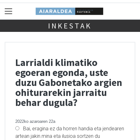
INKESTAK
Larrialdi klimatiko
egoeran egonda, uste
duzu Gabonetako argien
ohiturarekin jarraitu
behar dugula?
2022ko azaroaren 22a
Bai, eragina ez da horren handia eta jendearen
artean jakin.mina eta ilusioa sortzen du