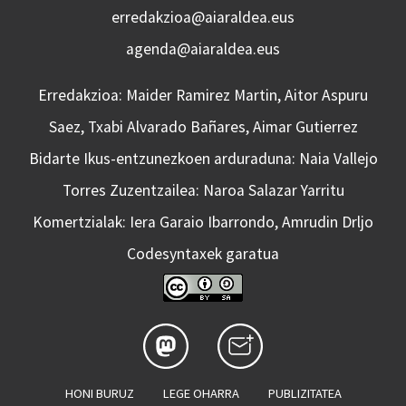
erredakzioa@aiaraldea.eus
agenda@aiaraldea.eus
Erredakzioa: Maider Ramirez Martin, Aitor Aspuru
Saez, Txabi Alvarado Bañares, Aimar Gutierrez
Bidarte Ikus-entzunezkoen arduraduna: Naia Vallejo
Torres Zuzentzailea: Naroa Salazar Yarritu
Komertzialak: Iera Garaio Ibarrondo, Amrudin Drljo
Codesyntaxek garatua
HONI BURUZ
LEGE OHARRA
PUBLIZITATEA