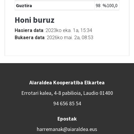
Guztira
98
%100,0
Honi buruz
Hasiera data
: 2023ko eka. 1a, 15:34
Bukaera data
: 2026ko mai. 2a, 08:53
Aiaraldea Kooperatiba Elkartea
Errotari kalea, 4-8 pabilioia, Laudio 01400
94 656 85 54
Epostak
harremanak@aiaraldea.eus