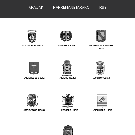
ARAUAK
HARREMANETARAKO
RSS