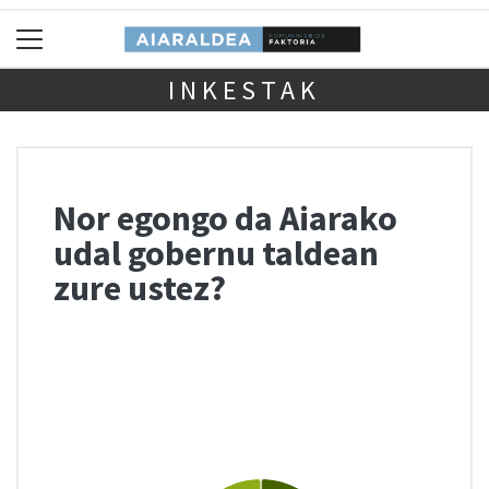
INKESTAK
Nor egongo da Aiarako
udal gobernu taldean
zure ustez?
Chart
Pie chart with 3 slices.