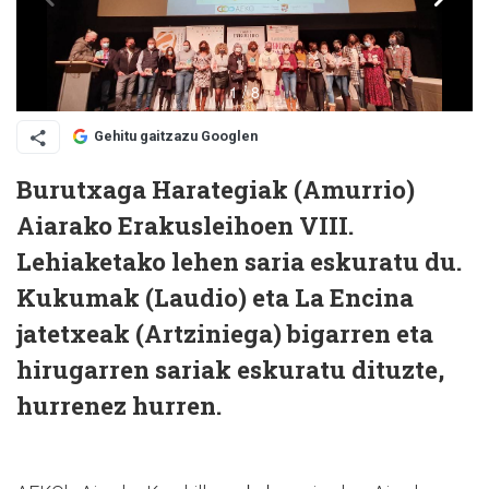
Gehitu gaitzazu Googlen
Burutxaga Harategiak (Amurrio)
Aiarako Erakusleihoen VIII.
Lehiaketako lehen saria eskuratu du.
Kukumak (Laudio) eta La Encina
jatetxeak (Artziniega) bigarren eta
hirugarren sariak eskuratu dituzte,
hurrenez hurren.