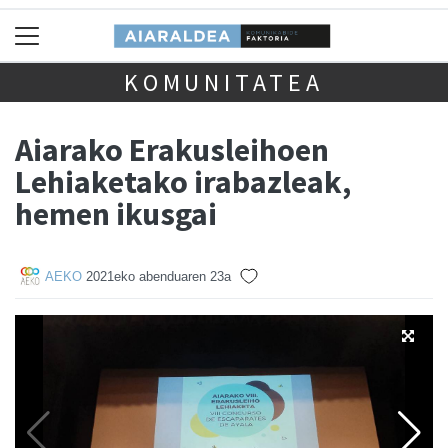
KOMUNITATEA
Aiarako Erakusleihoen
Lehiaketako irabazleak,
hemen ikusgai
AEKO
2021eko abenduaren 23a