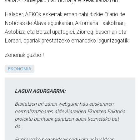
saria Artziniegako La Encina jatetxeak irabazi du.
Halaber, AEKOk eskerrak eman nahi dizkie Diario de
Noticias de Álava egunkariari, Artomaña Txakolinari,
Astobiza eta Berzal upategiei, Ziorregi baserriari eta
Loreari, opariak prestatzeko emandako laguntzagatik.
Zorionak guztioi!
EKONOMIA
LAGUN AGURGARRIA:
Bisitatzen ari zaren webgune hau euskararen
normalizazioaren alde Aiaraldea Ekintzen Faktoria
proiektu berrituak garatzen duen tresnetako bat
da.
Euskarazko hedabideak sortu eta eskualdean