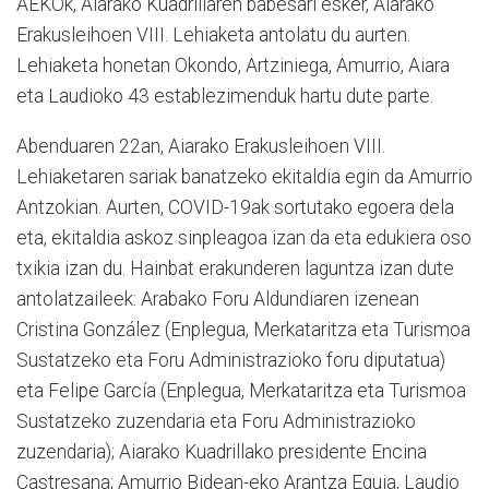
AEKOk, Aiarako Kuadrillaren babesari esker, Aiarako
Erakusleihoen VIII. Lehiaketa antolatu du aurten.
Lehiaketa honetan Okondo, Artziniega, Amurrio, Aiara
eta Laudioko 43 establezimenduk hartu dute parte.
Abenduaren 22an, Aiarako Erakusleihoen VIII.
Lehiaketaren sariak banatzeko ekitaldia egin da Amurrio
Antzokian. Aurten, COVID-19ak sortutako egoera dela
eta, ekitaldia askoz sinpleagoa izan da eta edukiera oso
txikia izan du. Hainbat erakunderen laguntza izan dute
antolatzaileek: Arabako Foru Aldundiaren izenean
Cristina González (Enplegua, Merkataritza eta Turismoa
Sustatzeko eta Foru Administrazioko foru diputatua)
eta Felipe García (Enplegua, Merkataritza eta Turismoa
Sustatzeko zuzendaria eta Foru Administrazioko
zuzendaria); Aiarako Kuadrillako presidente Encina
Castresana; Amurrio Bidean-eko Arantza Eguia, Laudio