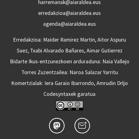
harremanak@aiaraldea.eus
erredakzioa@aiaraldea.eus
agenda@aiaraldea.eus
Erredakzioa: Maider Ramirez Martin, Aitor Aspuru
Saez, Txabi Alvarado Bañares, Aimar Gutierrez
Bidarte Ikus-entzunezkoen arduraduna: Naia Vallejo
Torres Zuzentzailea: Naroa Salazar Yarritu
Komertzialak: Iera Garaio Ibarrondo, Amrudin Drljo
Codesyntaxek garatua