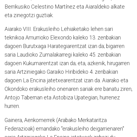
Berrikusiko Celestino Martínez eta Aiaraldeko alkate
eta zinegotzi guztiak.
Aiarako VIII. Erakusleiho Lehiaketako lehen sari
teknikoa Amurrioko Elexondo kaleko 13. zenbakian
dagoen Burutxaga Harategiarentzat izan da; bigarren
saria Laudioko Zumalakarregi kaleko 45. zenbakian
dagoen Kukumarentzat izan da; eta, azkenik, hirugarren
saria Artziniegako Garaiko Hiribideko 4. zenbakian
dagoen La Encina jatetxearentzat izan da. Aiarako eta
Okondoko erakusleiho onenaren sariak ere banatu ziren,
Antojo Tabernan eta Astobiza Upategian, hurrenez
hurren.
Gainera, Aenkomerrek (Arabako Merkataritza
Federazioak) emandako "erakusleiho deigarrienaren"