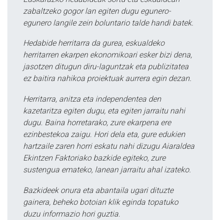
zabaltzeko gogor lan egiten dugu egunero-
egunero langile zein boluntario talde handi batek.
Hedabide herritarra da gurea, eskualdeko
herritarren ekarpen ekonomikoari esker bizi dena,
jasotzen ditugun diru-laguntzak eta publizitatea
ez baitira nahikoa proiektuak aurrera egin dezan.
Herritarra, anitza eta independentea den
kazetaritza egiten dugu, eta egiten jarraitu nahi
dugu. Baina horretarako, zure ekarpena ere
ezinbestekoa zaigu. Hori dela eta, gure edukien
hartzaile zaren horri eskatu nahi dizugu Aiaraldea
Ekintzen Faktoriako bazkide egiteko, zure
sustengua emateko, lanean jarraitu ahal izateko.
Bazkideek onura eta abantaila ugari dituzte
gainera, beheko botoian klik eginda topatuko
duzu informazio hori guztia.