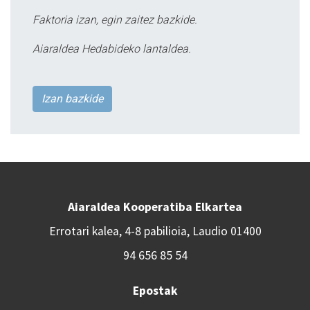
Faktoria izan, egin zaitez bazkide.
Aiaraldea Hedabideko lantaldea.
Izan bazkide
Aiaraldea Kooperatiba Elkartea
Errotari kalea, 4-8 pabilioia, Laudio 01400
94 656 85 54
Epostak