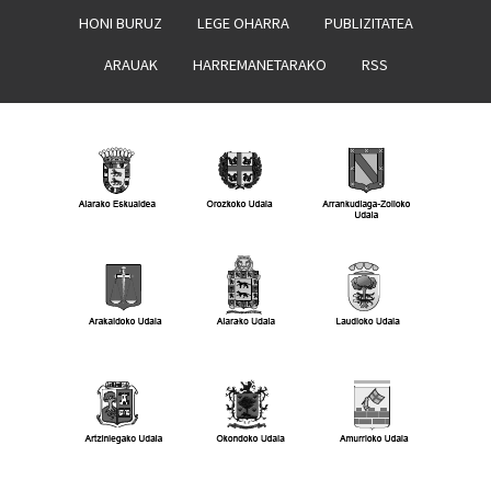
HONI BURUZ
LEGE OHARRA
PUBLIZITATEA
ARAUAK
HARREMANETARAKO
RSS