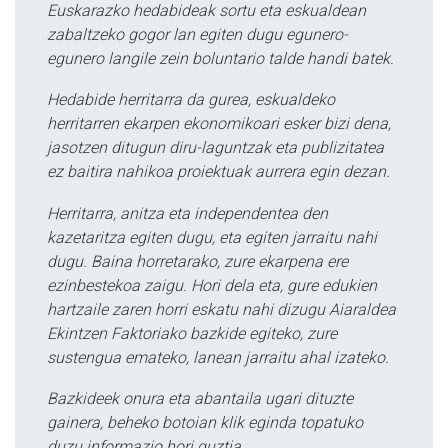
Euskarazko hedabideak sortu eta eskualdean
zabaltzeko gogor lan egiten dugu egunero-
egunero langile zein boluntario talde handi batek.
Hedabide herritarra da gurea, eskualdeko
herritarren ekarpen ekonomikoari esker bizi dena,
jasotzen ditugun diru-laguntzak eta publizitatea
ez baitira nahikoa proiektuak aurrera egin dezan.
Herritarra, anitza eta independentea den
kazetaritza egiten dugu, eta egiten jarraitu nahi
dugu. Baina horretarako, zure ekarpena ere
ezinbestekoa zaigu. Hori dela eta, gure edukien
hartzaile zaren horri eskatu nahi dizugu Aiaraldea
Ekintzen Faktoriako bazkide egiteko, zure
sustengua emateko, lanean jarraitu ahal izateko.
Bazkideek onura eta abantaila ugari dituzte
gainera, beheko botoian klik eginda topatuko
duzu informazio hori guztia.