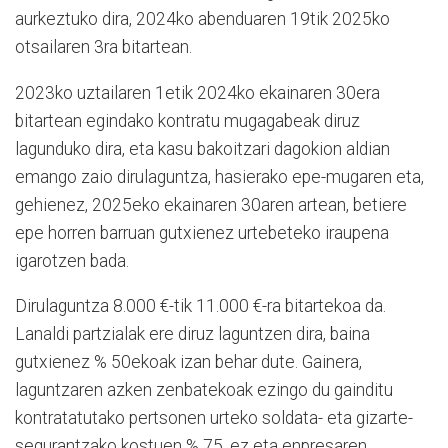
aurkeztuko dira, 2024ko abenduaren 19tik 2025ko
otsailaren 3ra bitartean.
2023ko uztailaren 1etik 2024ko ekainaren 30era
bitartean egindako kontratu mugagabeak diruz
lagunduko dira, eta kasu bakoitzari dagokion aldian
emango zaio dirulaguntza, hasierako epe-mugaren eta,
gehienez, 2025eko ekainaren 30aren artean, betiere
epe horren barruan gutxienez urtebeteko iraupena
igarotzen bada.
Dirulaguntza 8.000 €-tik 11.000 €-ra bitartekoa da.
Lanaldi partzialak ere diruz laguntzen dira, baina
gutxienez % 50ekoak izan behar dute. Gainera,
laguntzaren azken zenbatekoak ezingo du gainditu
kontratatutako pertsonen urteko soldata- eta gizarte-
segurantzako kostuen % 75, ez eta enpresaren