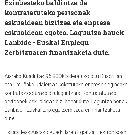
Ezinbesteko baldintza da
kontratatutako pertsonak
eskualdean bizitzea eta enpresa
eskualdean egotea. Laguntza hauek
Lanbide - Euskal Enplegu
Zerbitzuaren finantzaketa dute.
Aiarako Kuadrillak 96.800€ bideratuko ditu Kuadrillan
eta Urduñako udalerrian kokatutako enpresek egindako
kontratazioetarako dirulaguntzara. Kontratatutako
pertsonek eskualdean bizi behar dute. Laguntza horiek
Lanbide - Euskal Enplegu Zerbitzuaren finantzaketa
dute.
Eskabideak Aiarako Kuadrillaren Egoitza Elektronikoan