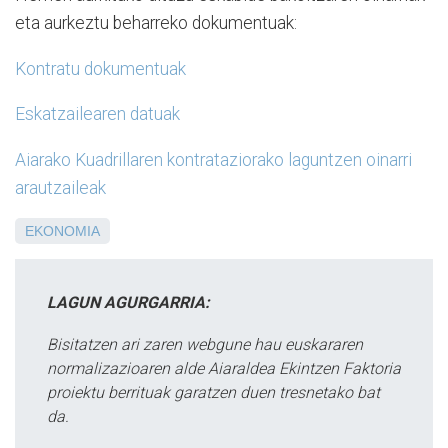
eta aurkeztu beharreko dokumentuak:
Kontratu dokumentuak
Eskatzailearen datuak
Aiarako Kuadrillaren kontrataziorako laguntzen oinarri
arautzaileak
EKONOMIA
LAGUN AGURGARRIA:
Bisitatzen ari zaren webgune hau euskararen
normalizazioaren alde Aiaraldea Ekintzen Faktoria
proiektu berrituak garatzen duen tresnetako bat
da.