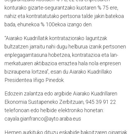
konturako gizarte-segurantzako kuotaren % 75 ere,
nahiz eta kontratatutako pertsona talde jakin batekoa
bada, ehunekoa % 100ekoa izango den.
“Aiarako Kuadrillatik kontrataziorako laguntzak
bultzatzen jarraitu nahi dugu helburua izanik pertsonen
enplegagarritasuna hobetzea, kontratazioa eta lan-
merkatuaren aktibazioa erraztea hala nola enpresen
biziraupena lortzea”, esan du Aiarako Kuadrillako
Presidentea Iñigo Pinedok.
Edozein zalantza edo argibide Aiarako Kuadrillaren
Ekonomia Sustapeneko Zerbitzuan, 945 39 91 22
telefonoan edo helbide elektroniko honetan:
cayala.gianfranco@ayto.araba.eus
Hemen aurkituko dituzu eskabide bakoitzaren oinarriak