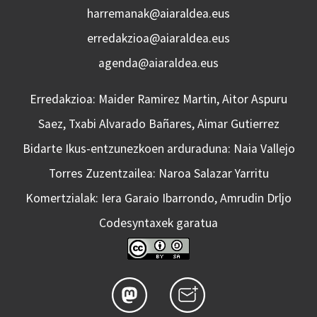
harremanak@aiaraldea.eus
erredakzioa@aiaraldea.eus
agenda@aiaraldea.eus
Erredakzioa: Maider Ramirez Martin, Aitor Aspuru
Saez, Txabi Alvarado Bañares, Aimar Gutierrez
Bidarte Ikus-entzunezkoen arduraduna: Naia Vallejo
Torres Zuzentzailea: Naroa Salazar Yarritu
Komertzialak: Iera Garaio Ibarrondo, Amrudin Drljo
Codesyntaxek garatua