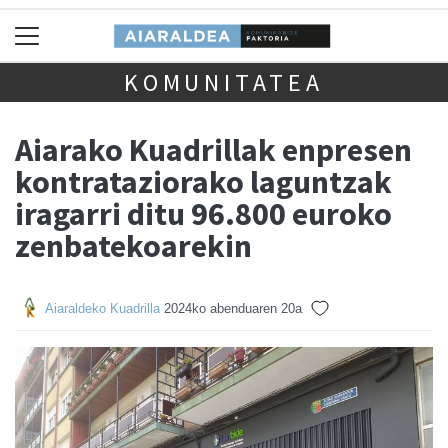
KOMUNITATEA
Aiarako Kuadrillak enpresen
kontrataziorako laguntzak
iragarri ditu 96.800 euroko
zenbatekoarekin
Aiaraldeko Kuadrilla
2024ko abenduaren 20a