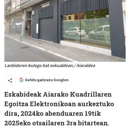
Lanbideren bulego bat eskualdean./ Aiaraldea
Gehitu gaitzazu Googlen
Eskabideak Aiarako Kuadrillaren
Egoitza Elektronikoan aurkeztuko
dira, 2024ko abenduaren 19tik
2025eko otsailaren 3ra bitartean.