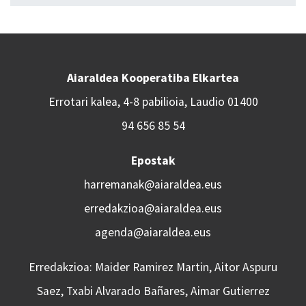
Aiaraldea Kooperatiba Elkartea
Errotari kalea, 4-8 pabilioia, Laudio 01400
94 656 85 54
Epostak
harremanak@aiaraldea.eus
erredakzioa@aiaraldea.eus
agenda@aiaraldea.eus
Erredakzioa: Maider Ramirez Martin, Aitor Aspuru
Saez, Txabi Alvarado Bañares, Aimar Gutierrez