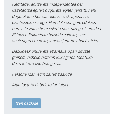
Herritarra, anitza eta independentea den
kazetaritza egiten dugu, eta egiten jarraitu nahi
dugu. Baina horretarako, zure ekarpena ere
ezinbestekoa zaigu. Hori dela eta, gure edukien
hartzaile zaren horri eskatu nahi dizugu Aiaraldea
Ekintzen Faktoriako bazkide egiteko, zure
sustengua emateko, lanean jarraitu ahal izateko.
Bazkideek onura eta abantaila ugari dituzte
gainera, beheko botoian klik eginda topatuko
duzu informazio hori guztia.
Faktoria izan, egin zaitez bazkide.
Aiaraldea Hedabideko lantaldea.
Izan bazkide