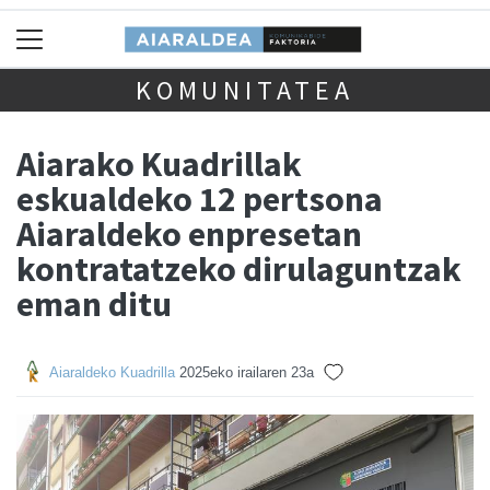
KOMUNITATEA
Aiarako Kuadrillak
eskualdeko 12 pertsona
Aiaraldeko enpresetan
kontratatzeko dirulaguntzak
eman ditu
Aiaraldeko Kuadrilla
2025eko irailaren 23a