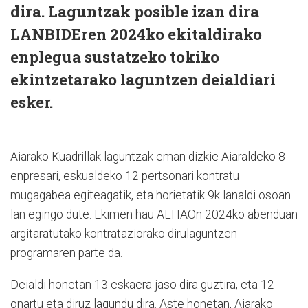
dira. Laguntzak posible izan dira
LANBIDEren 2024ko ekitaldirako
enplegua sustatzeko tokiko
ekintzetarako laguntzen deialdiari
esker.
Aiarako Kuadrillak laguntzak eman dizkie Aiaraldeko 8
enpresari, eskualdeko 12 pertsonari kontratu
mugagabea egiteagatik, eta horietatik 9k lanaldi osoan
lan egingo dute. Ekimen hau ALHAOn 2024ko abenduan
argitaratutako kontrataziorako dirulaguntzen
programaren parte da.
Deialdi honetan 13 eskaera jaso dira guztira, eta 12
onartu eta diruz lagundu dira. Aste honetan, Aiarako