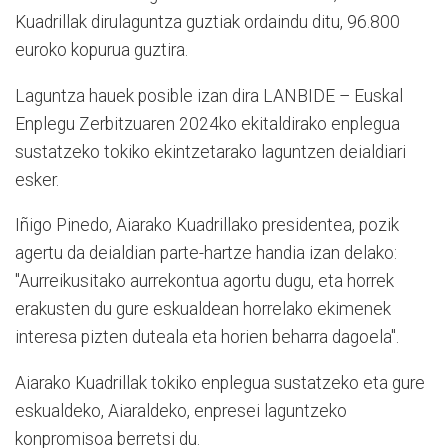
Kuadrillak dirulaguntza guztiak ordaindu ditu, 96.800
euroko kopurua guztira.
Laguntza hauek posible izan dira LANBIDE – Euskal
Enplegu Zerbitzuaren 2024ko ekitaldirako enplegua
sustatzeko tokiko ekintzetarako laguntzen deialdiari
esker.
Iñigo Pinedo, Aiarako Kuadrillako presidentea, pozik
agertu da deialdian parte-hartze handia izan delako:
"Aurreikusitako aurrekontua agortu dugu, eta horrek
erakusten du gure eskualdean horrelako ekimenek
interesa pizten duteala eta horien beharra dagoela".
Aiarako Kuadrillak tokiko enplegua sustatzeko eta gure
eskualdeko, Aiaraldeko, enpresei laguntzeko
konpromisoa berretsi du.