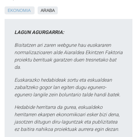
EKONOMIA
ARABA
LAGUN AGURGARRIA:
Bisitatzen ari zaren webgune hau euskararen
normalizazioaren alde Aiaraldea Ekintzen Faktoria
proiektu berrituak garatzen duen tresnetako bat
da.
Euskarazko hedabideak sortu eta eskualdean
zabaltzeko gogor lan egiten dugu egunero-
egunero langile zein boluntario talde handi batek.
Hedabide herritarra da gurea, eskualdeko
herritarren ekarpen ekonomikoari esker bizi dena,
jasotzen ditugun diru-laguntzak eta publizitatea
ez baitira nahikoa proiektuak aurrera egin dezan.