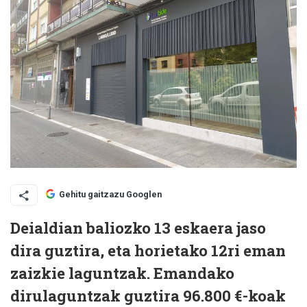
Gehitu gaitzazu Googlen
Deialdian baliozko 13 eskaera jaso
dira guztira, eta horietako 12ri eman
zaizkie laguntzak. Emandako
dirulaguntzak guztira 96.800 €-koak