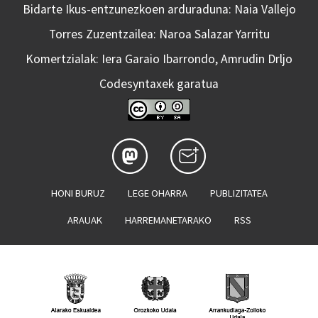
Bidarte Ikus-entzunezkoen arduraduna: Naia Vallejo
Torres Zuzentzailea: Naroa Salazar Yarritu
Komertzialak: Iera Garaio Ibarrondo, Amrudin Drljo
Codesyntaxek garatua
HONI BURUZ
LEGE OHARRA
PUBLIZITATEA
ARAUAK
HARREMANETARAKO
RSS