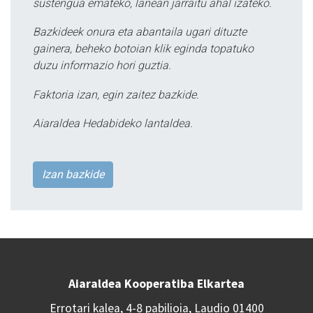
sustengua emateko, lanean jarraitu ahal izateko.
Bazkideek onura eta abantaila ugari dituzte
gainera, beheko botoian klik eginda topatuko
duzu informazio hori guztia.
Faktoria izan, egin zaitez bazkide.
Aiaraldea Hedabideko lantaldea.
Izan bazkide
Aiaraldea Kooperatiba Elkartea
Errotari kalea, 4-8 pabilioia, Laudio 01400