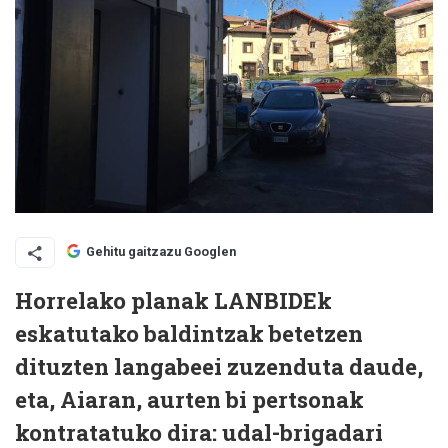
Gehitu gaitzazu Googlen
Horrelako planak LANBIDEk
eskatutako baldintzak betetzen
dituzten langabeei zuzenduta daude,
eta, Aiaran, aurten bi pertsonak
kontratatuko dira: udal-brigadari