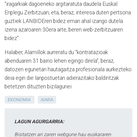
“iragarkiak dagoeneko argitaratuta daudela Euskal
Enplegu Zerbitzuan, eta, beraz, interesa duten pertsona
guztiek LANBIDEren bidez eman ahal izango dutela
izena azaroaren 30era arte, beren web-zerbitzuaren
bidez”.
Halaber, Alamillok aurreratu du “kontratazioak
abenduaren 31 baino lehen egingo direla”, beraz,
datozen egunetan hautagaitza profesionala aurkezteko
deia egin die lanpostuetan adierazitako baldintzak
betetzen dituzten bizilagunei.
EKONOMIA
AIARA
LAGUN AGURGARRIA:
Bisitatzen ari zaren webgune hau euskararen