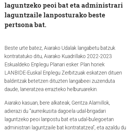
laguntzeko peoi bat eta administrari
laguntzaile lanposturako beste
pertsona bat.
Beste urte batez, Aiarako Udalak langabetu batzuk
kontratatuko ditu, Aiarako Kuadrillako 2022-2023
Eskualdeko Enplegu Planari esker. Plan horiek
LANBIDE-Euskal Enplegu Zerbitzuak eskatzen dituen
baldintzak betetzen dituzten langabeei zuzenduta
daude, laneratzea errazteko helburuarekin.
Aiarako kasuan, bere alkateak, Gentza Alamillok,
adierazi du “aurreikusita dagoela udal-brigadari
laguntzeko peoi lanpostu bat eta udal-bulegoetan
administrari laguntzaile bat kontratatzea”, eta azaldu du