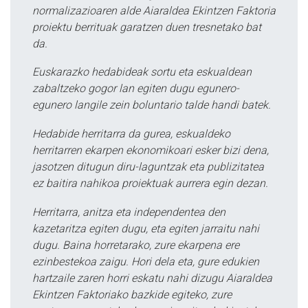
normalizazioaren alde Aiaraldea Ekintzen Faktoria
proiektu berrituak garatzen duen tresnetako bat
da.
Euskarazko hedabideak sortu eta eskualdean
zabaltzeko gogor lan egiten dugu egunero-
egunero langile zein boluntario talde handi batek.
Hedabide herritarra da gurea, eskualdeko
herritarren ekarpen ekonomikoari esker bizi dena,
jasotzen ditugun diru-laguntzak eta publizitatea
ez baitira nahikoa proiektuak aurrera egin dezan.
Herritarra, anitza eta independentea den
kazetaritza egiten dugu, eta egiten jarraitu nahi
dugu. Baina horretarako, zure ekarpena ere
ezinbestekoa zaigu. Hori dela eta, gure edukien
hartzaile zaren horri eskatu nahi dizugu Aiaraldea
Ekintzen Faktoriako bazkide egiteko, zure