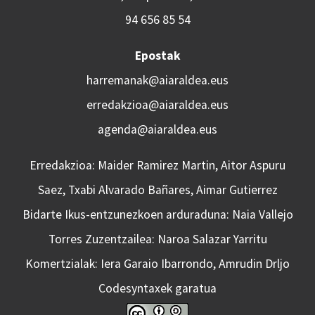
94 656 85 54
Epostak
harremanak@aiaraldea.eus
erredakzioa@aiaraldea.eus
agenda@aiaraldea.eus
Erredakzioa: Maider Ramirez Martin, Aitor Aspuru
Saez, Txabi Alvarado Bañares, Aimar Gutierrez
Bidarte Ikus-entzunezkoen arduraduna: Naia Vallejo
Torres Zuzentzailea: Naroa Salazar Yarritu
Komertzialak: Iera Garaio Ibarrondo, Amrudin Drljo
Codesyntaxek garatua