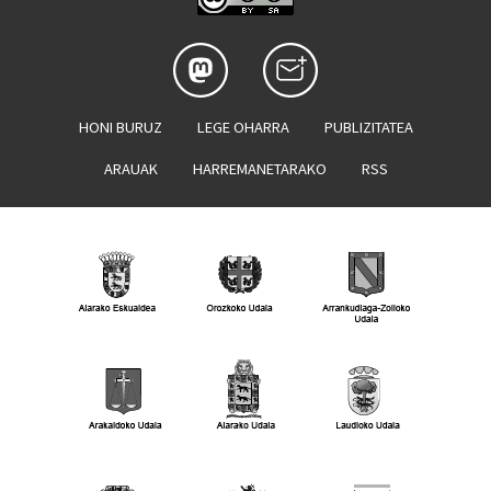
HONI BURUZ
LEGE OHARRA
PUBLIZITATEA
ARAUAK
HARREMANETARAKO
RSS