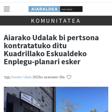
KOMUNITATEA
Aiarako Udalak bi pertsona
kontratatuko ditu
Kuadrillako Eskualdeko
Enplegu-planari esker
Aiarako Udala
2022ko azaroaren 30a