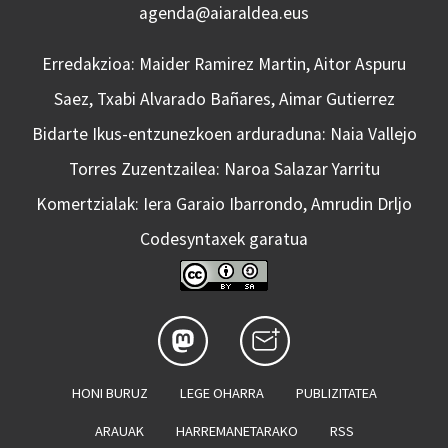
agenda@aiaraldea.eus
Erredakzioa: Maider Ramirez Martin, Aitor Aspuru
Saez, Txabi Alvarado Bañares, Aimar Gutierrez
Bidarte Ikus-entzunezkoen arduraduna: Naia Vallejo
Torres Zuzentzailea: Naroa Salazar Yarritu
Komertzialak: Iera Garaio Ibarrondo, Amrudin Drljo
Codesyntaxek garatua
HONI BURUZ
LEGE OHARRA
PUBLIZITATEA
ARAUAK
HARREMANETARAKO
RSS