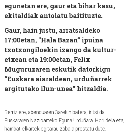
egunetan ere, gaur eta bihar kasu,
ekitaldiak antolatu baitituzte.
Gaur, hain justu, arratsaldeko
17:00etan, "Hala Bazan” ipuina
txotxongiloekin izango da kultur-
etxean eta 19:00etan, Felix
Muguruzaren eskutik datorkigu
“Euskara aiaraldean, urduñarrek
argitutako ilun-unea” hitzaldia.
Berriz ere, abenduaren 3arekin batera, iritsi da
Euskararen Nazioarteko Eguna Urduñara. Hori dela eta,
hainbat elkartek egitarau zabala prestatu dute.