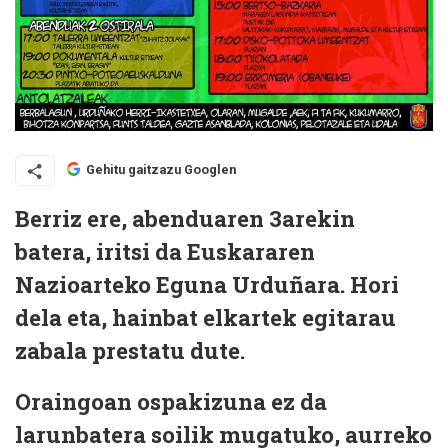
Gehitu gaitzazu Googlen
Berriz ere, abenduaren 3arekin
batera, iritsi da Euskararen
Nazioarteko Eguna Urduñara. Hori
dela eta, hainbat elkartek egitarau
zabala prestatu dute.
Oraingoan ospakizuna ez da
larunbatera soilik mugatuko, aurreko