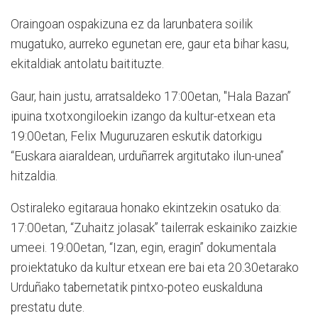
Oraingoan ospakizuna ez da larunbatera soilik
mugatuko, aurreko egunetan ere, gaur eta bihar kasu,
ekitaldiak antolatu baitituzte.
Gaur, hain justu, arratsaldeko 17:00etan, "Hala Bazan”
ipuina txotxongiloekin izango da kultur-etxean eta
19:00etan, Felix Muguruzaren eskutik datorkigu
“Euskara aiaraldean, urduñarrek argitutako ilun-unea”
hitzaldia.
Ostiraleko egitaraua honako ekintzekin osatuko da:
17:00etan, “Zuhaitz jolasak” tailerrak eskainiko zaizkie
umeei. 19:00etan, “Izan, egin, eragin” dokumentala
proiektatuko da kultur etxean ere bai eta 20.30etarako
Urduñako tabernetatik pintxo-poteo euskalduna
prestatu dute.