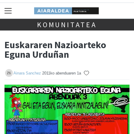
KOMUNITATEA
Euskararen Nazioarteko
Eguna Urduñan
Ainara Sanchez
2011ko abenduaren 1a