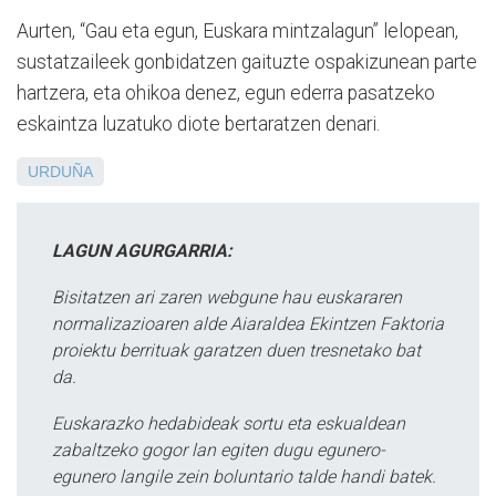
Aurten, “Gau eta egun, Euskara mintzalagun” lelopean,
sustatzaileek gonbidatzen gaituzte ospakizunean parte
hartzera, eta ohikoa denez, egun ederra pasatzeko
eskaintza luzatuko diote bertaratzen denari.
URDUÑA
LAGUN AGURGARRIA:
Bisitatzen ari zaren webgune hau euskararen
normalizazioaren alde Aiaraldea Ekintzen Faktoria
proiektu berrituak garatzen duen tresnetako bat
da.
Euskarazko hedabideak sortu eta eskualdean
zabaltzeko gogor lan egiten dugu egunero-
egunero langile zein boluntario talde handi batek.