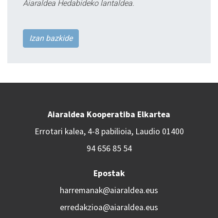
Aiaraldea Hedabideko lantaldea.
Izan bazkide
Aiaraldea Kooperatiba Elkartea
Errotari kalea, 4-8 pabilioia, Laudio 01400
94 656 85 54
Epostak
harremanak@aiaraldea.eus
erredakzioa@aiaraldea.eus