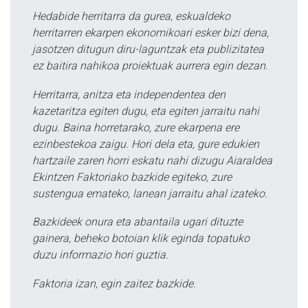
Hedabide herritarra da gurea, eskualdeko
herritarren ekarpen ekonomikoari esker bizi dena,
jasotzen ditugun diru-laguntzak eta publizitatea
ez baitira nahikoa proiektuak aurrera egin dezan.
Herritarra, anitza eta independentea den
kazetaritza egiten dugu, eta egiten jarraitu nahi
dugu. Baina horretarako, zure ekarpena ere
ezinbestekoa zaigu. Hori dela eta, gure edukien
hartzaile zaren horri eskatu nahi dizugu Aiaraldea
Ekintzen Faktoriako bazkide egiteko, zure
sustengua emateko, lanean jarraitu ahal izateko.
Bazkideek onura eta abantaila ugari dituzte
gainera, beheko botoian klik eginda topatuko
duzu informazio hori guztia.
Faktoria izan, egin zaitez bazkide.