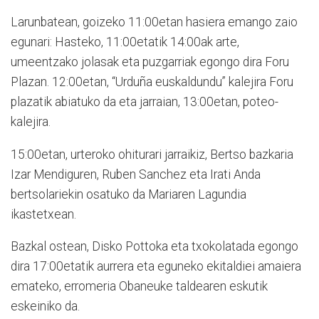
Larunbatean, goizeko 11:00etan hasiera emango zaio
egunari: Hasteko, 11:00etatik 14:00ak arte,
umeentzako jolasak eta puzgarriak egongo dira Foru
Plazan. 12:00etan, “Urduña euskaldundu” kalejira Foru
plazatik abiatuko da eta jarraian, 13:00etan, poteo-
kalejira.
15:00etan, urteroko ohiturari jarraikiz, Bertso bazkaria
Izar Mendiguren, Ruben Sanchez eta Irati Anda
bertsolariekin osatuko da Mariaren Lagundia
ikastetxean.
Bazkal ostean, Disko Pottoka eta txokolatada egongo
dira 17:00etatik aurrera eta eguneko ekitaldiei amaiera
emateko, erromeria Obaneuke taldearen eskutik
eskeiniko da.