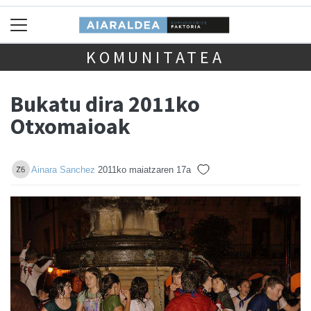
KOMUNITATEA
Bukatu dira 2011ko
Otxomaioak
Ainara Sanchez
2011ko maiatzaren 17a