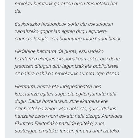
proiektu berrituak garatzen duen tresnetako bat
da.
Euskarazko hedabideak sortu eta eskualdean
zabaltzeko gogor lan egiten dugu egunero-
egunero langile zein boluntario talde handi batek.
Hedabide herritarra da gurea, eskualdeko
herritarren ekarpen ekonomikoari esker bizi dena,
jasotzen ditugun diru-laguntzak eta publizitatea
ez baitira nahikoa proiektuak aurrera egin dezan.
Herritarra, anitza eta independentea den
kazetaritza egiten dugu, eta egiten jarraitu nahi
dugu. Baina horretarako, zure ekarpena ere
ezinbestekoa zaigu. Hori dela eta, gure edukien
hartzaile zaren horri eskatu nahi dizugu Aiaraldea
Ekintzen Faktoriako bazkide egiteko, zure
sustengua emateko, lanean jarraitu ahal izateko.