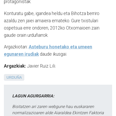
protagonistak.
Konturatu gabe, igandea heldu eta Bihotza berriro
azaldu zen jaiei amaiera emateko. Gure txistulari
ospetsua erre ondoren, 2012ko Otxomaioen zain
gaude orain urduñarrok.
Argazkiotan:
Asteburu honetako eta umeen
egunaren irudiak
daude ikusgai.
Argazkiak:
Javier Ruiz Lili.
URDUÑA
LAGUN AGURGARRIA:
Bisitatzen ari zaren webgune hau euskararen
normalizazioaren alde Aiaraldea Ekintzen Faktoria