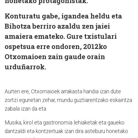
honetako protagonistak.
Konturatu gabe, igandea heldu eta
Bihotza berriro azaldu zen jaiei
amaiera emateko. Gure txistulari
ospetsua erre ondoren, 2012ko
Otxomaioen zain gaude orain
urduñarrok.
Aurten ere, Otxomaioek arrakasta handia izan dute
zortzi egunetan zehar, mundu guztiarentzako eskaintza
zabala izan da eta.
Musika, kirol eta gastronomia lehiaketak eta gaueko
dantzaldi eta kontzertuak izan dira asteburu honetako