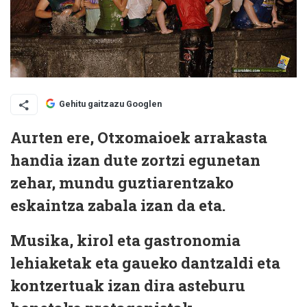
Gehitu gaitzazu Googlen
Aurten ere, Otxomaioek arrakasta
handia izan dute zortzi egunetan
zehar, mundu guztiarentzako
eskaintza zabala izan da eta.
Musika, kirol eta gastronomia
lehiaketak eta gaueko dantzaldi eta
kontzertuak izan dira asteburu