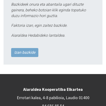
Bazkideek onura eta abantaila ugari dituzte
gainera, beheko botoian klik eginda topatuko
duzu informazio hori guztia.
Faktoria izan, egin zaitez bazkide.
Aiaraldea Hedabideko lantaldea.
Izan bazkide
Aiaraldea Kooperatiba Elkartea
Errotari kalea, 4-8 pabilioia, Laudio 01400