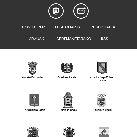
HONI BURUZ
LEGE OHARRA
PUBLIZITATEA
ARAUAK
HARREMANETARAKO
RSS