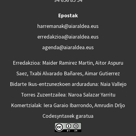
94 656 85 54
Epostak
harremanak@aiaraldea.eus
erredakzioa@aiaraldea.eus
agenda@aiaraldea.eus
Erredakzioa: Maider Ramirez Martin, Aitor Aspuru
Saez, Txabi Alvarado Bañares, Aimar Gutierrez
Bidarte Ikus-entzunezkoen arduraduna: Naia Vallejo
Torres Zuzentzailea: Naroa Salazar Yarritu
Komertzialak: Iera Garaio Ibarrondo, Amrudin Drljo
Codesyntaxek garatua