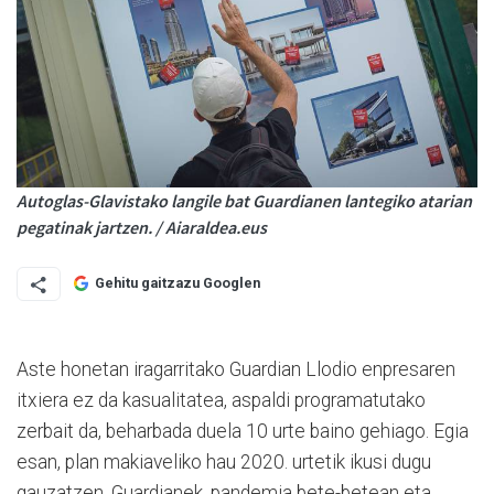
Autoglas-Glavistako langile bat Guardianen lantegiko atarian
pegatinak jartzen. / Aiaraldea.eus
Gehitu gaitzazu Googlen
Aste honetan iragarritako Guardian Llodio enpresaren
itxiera ez da kasualitatea, aspaldi programatutako
zerbait da, beharbada duela 10 urte baino gehiago. Egia
esan, plan makiaveliko hau 2020. urtetik ikusi dugu
gauzatzen, Guardianek, pandemia bete-betean eta