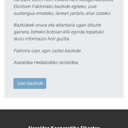
Ekintzen Faktoriako bazkide egiteko, zure
sustengua emateko, lanean jarraitu ahal izateko.
Bazkideek onura eta abantaila ugari dituzte
gainera, beheko botoian klik eginda topatuko
duzu informazio hori guztia.
Faktoria izan, egin zaitez bazkide.
Aiaraldea Hedabideko lantaldea.
Izan bazkide