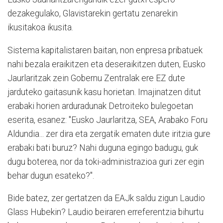
dezakegulako, Glavistarekin gertatu zenarekin
ikusitakoa ikusita.
Sistema kapitalistaren baitan, non enpresa pribatuek
nahi bezala eraikitzen eta deseraikitzen duten, Eusko
Jaurlaritzak zein Gobernu Zentralak ere EZ dute
jarduteko gaitasunik kasu horietan. Imajinatzen ditut
erabaki horien arduradunak Detroiteko bulegoetan
eserita, esanez: "Eusko Jaurlaritza, SEA, Arabako Foru
Aldundia... zer dira eta zergatik ematen dute iritzia gure
erabaki bati buruz? Nahi duguna egingo badugu, guk
dugu boterea, nor da toki-administrazioa guri zer egin
behar dugun esateko?".
Bide batez, zer gertatzen da EAJk saldu zigun Laudio
Glass Hubekin? Laudio beiraren erreferentzia bihurtu