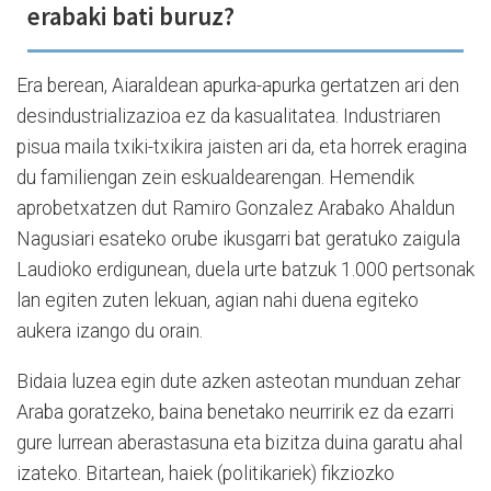
erabaki bati buruz?
Era berean, Aiaraldean apurka-apurka gertatzen ari den
desindustrializazioa ez da kasualitatea. Industriaren
pisua maila txiki-txikira jaisten ari da, eta horrek eragina
du familiengan zein eskualdearengan. Hemendik
aprobetxatzen dut Ramiro Gonzalez Arabako Ahaldun
Nagusiari esateko orube ikusgarri bat geratuko zaigula
Laudioko erdigunean, duela urte batzuk 1.000 pertsonak
lan egiten zuten lekuan, agian nahi duena egiteko
aukera izango du orain.
Bidaia luzea egin dute azken asteotan munduan zehar
Araba goratzeko, baina benetako neurririk ez da ezarri
gure lurrean aberastasuna eta bizitza duina garatu ahal
izateko. Bitartean, haiek (politikariek) fikziozko