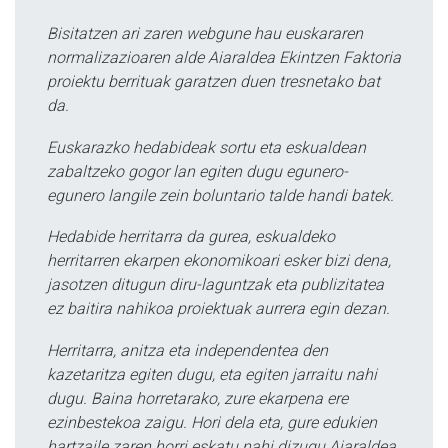
Bisitatzen ari zaren webgune hau euskararen
normalizazioaren alde Aiaraldea Ekintzen Faktoria
proiektu berrituak garatzen duen tresnetako bat
da.
Euskarazko hedabideak sortu eta eskualdean
zabaltzeko gogor lan egiten dugu egunero-
egunero langile zein boluntario talde handi batek.
Hedabide herritarra da gurea, eskualdeko
herritarren ekarpen ekonomikoari esker bizi dena,
jasotzen ditugun diru-laguntzak eta publizitatea
ez baitira nahikoa proiektuak aurrera egin dezan.
Herritarra, anitza eta independentea den
kazetaritza egiten dugu, eta egiten jarraitu nahi
dugu. Baina horretarako, zure ekarpena ere
ezinbestekoa zaigu. Hori dela eta, gure edukien
hartzaile zaren horri eskatu nahi dizugu Aiaraldea