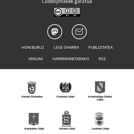
Codesyntaxek garatua
HONI BURUZ
LEGE OHARRA
PUBLIZITATEA
ARAUAK
HARREMANETARAKO
RSS