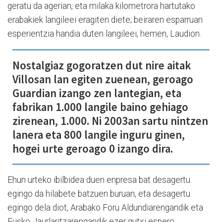
geratu da agerian, eta milaka kilometrora hartutako
erabakiek langileei eragiten diete; beiraren esparruan
esperientzia handia duten langileei, hemen, Laudion.
Nostalgiaz gogoratzen dut nire aitak
Villosan lan egiten zuenean, geroago
Guardian izango zen lantegian, eta
fabrikan 1.000 langile baino gehiago
zirenean, 1.000. Ni 2003an sartu nintzen
lanera eta 800 langile inguru ginen,
hogei urte geroago 0 izango dira.
Ehun urteko ibilbidea duen enpresa bat desagertu
egingo da hilabete batzuen buruan, eta desagertu
egingo dela diot, Arabako Foru Aldundiarengandik eta
Eusko Jaurlaritzarengandik ezer gutxi espero