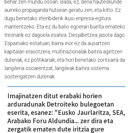
behar zen mundu osoan. Bada, ez, dena hauteskunde
aurreko propaganda hutsean geratu zen, eta kitto. Ez
dugu benetako irtenbiderik ikusi enpresa-egitura
mantentzeko. Eta ez du balio egoerari buelta emateko
tresnarik ez dagoela esatea. Desjabetzea jasota dago
Espainiako estatuan, baina inor ez da ausartzen
kapitalari erasotzera, multinazionalak baitira agintzen
dutenak, ez politikariak, eta hori benetako zoritxarra da
langileria osoarentzat, langileak baitira sistema
sostengatzen dutenak.
Imajinatzen ditut erabaki horien
arduradunak Detroiteko bulegoetan
eserita, esanez: "Eusko Jaurlaritza, SEA,
Arabako Foru Aldundia... zer dira eta
zergatik ematen dute iritzia gure