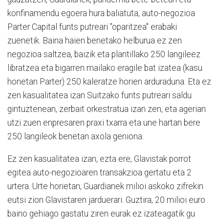
konfinamendu egoera hura baliatuta, auto-negozioa
Parter Capital funts putreari "oparitzea" erabaki
zuenetik. Baina haien benetako helburua ez zen
negozioa saltzea, baizik eta plantillako 250 langileez
libratzea eta bigarren mailako eragile bat izatea (kasu
honetan Parter) 250 kaleratze horien arduraduna. Eta ez
zen kasualitatea izan Suitzako funts putreari saldu
gintuztenean, zerbait orkestratua izan zen, eta agerian
utzi zuen enpresaren praxi txarra eta une hartan bere
250 langileok benetan axola geniona.
Ez zen kasualitatea izan, ezta ere, Glavistak porrot
egitea auto-negozioaren transakzioa gertatu eta 2
urtera. Urte horietan, Guardianek milioi askoko zifrekin
eutsi zion Glavistaren jarduerari. Guztira, 20 milioi euro
baino gehiago gastatu ziren eurak ez izateagatik gu