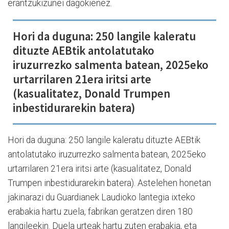
erantzukizunei dagokienez.
Hori da duguna: 250 langile kaleratu
dituzte AEBtik antolatutako
iruzurrezko salmenta batean, 2025eko
urtarrilaren 21era iritsi arte
(kasualitatez, Donald Trumpen
inbestidurarekin batera)
Hori da duguna: 250 langile kaleratu dituzte AEBtik
antolatutako iruzurrezko salmenta batean, 2025eko
urtarrilaren 21era iritsi arte (kasualitatez, Donald
Trumpen inbestidurarekin batera). Astelehen honetan
jakinarazi du Guardianek Laudioko lantegia ixteko
erabakia hartu zuela, fabrikan geratzen diren 180
langileekin. Duela urteak hartu zuten erabakia, eta