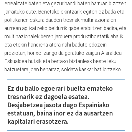
errealitate baten eta gezur handi baten barruan bizitzen
jarraituko dute. Benetako ekintzarik egiten ez bada eta
politikarien eskura dauden tresnak multinazionalen
aurrean aplikatzeko beldurrik gabe erabiltzen badira, eta
multinazionalek beren jarduera produktiboetatik ahalik
eta etekin handiena atera nahi badute edozein
preziotan, horixe izango da geratuko zaigun Aiaraldea.
Eskualdea hutsik eta bertako biztanleak beste leku
batzuetara joan beharraz, soldata kaskar bat lortzeko.
Ez du balio egoerari buelta emateko
tresnarik ez dagoela esatea.
Desjabetzea jasota dago Espainiako
estatuan, baina inor ez da ausartzen
kapitalari erasotzera.