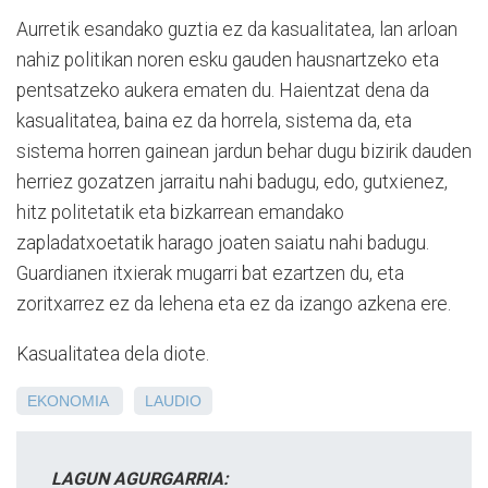
Aurretik esandako guztia ez da kasualitatea, lan arloan
nahiz politikan noren esku gauden hausnartzeko eta
pentsatzeko aukera ematen du. Haientzat dena da
kasualitatea, baina ez da horrela, sistema da, eta
sistema horren gainean jardun behar dugu bizirik dauden
herriez gozatzen jarraitu nahi badugu, edo, gutxienez,
hitz politetatik eta bizkarrean emandako
zapladatxoetatik harago joaten saiatu nahi badugu.
Guardianen itxierak mugarri bat ezartzen du, eta
zoritxarrez ez da lehena eta ez da izango azkena ere.
Kasualitatea dela diote.
EKONOMIA
LAUDIO
LAGUN AGURGARRIA: