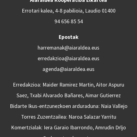
Aiaraldea Kooperatiba Elkartea
Errotari kalea, 4-8 pabilioia, Laudio 01400
94 656 85 54
Epostak
harremanak@aiaraldea.eus
erredakzioa@aiaraldea.eus
agenda@aiaraldea.eus
Erredakzioa: Maider Ramirez Martin, Aitor Aspuru
Saez, Txabi Alvarado Bañares, Aimar Gutierrez
Bidarte Ikus-entzunezkoen arduraduna: Naia Vallejo
Torres Zuzentzailea: Naroa Salazar Yarritu
Komertzialak: Iera Garaio Ibarrondo, Amrudin Drljo