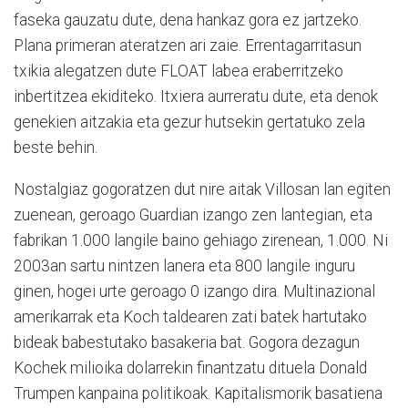
faseka gauzatu dute, dena hankaz gora ez jartzeko.
Plana primeran ateratzen ari zaie. Errentagarritasun
txikia alegatzen dute FLOAT labea eraberritzeko
inbertitzea ekiditeko. Itxiera aurreratu dute, eta denok
genekien aitzakia eta gezur hutsekin gertatuko zela
beste behin.
Nostalgiaz gogoratzen dut nire aitak Villosan lan egiten
zuenean, geroago Guardian izango zen lantegian, eta
fabrikan 1.000 langile baino gehiago zirenean, 1.000. Ni
2003an sartu nintzen lanera eta 800 langile inguru
ginen, hogei urte geroago 0 izango dira. Multinazional
amerikarrak eta Koch taldearen zati batek hartutako
bideak babestutako basakeria bat. Gogora dezagun
Kochek milioika dolarrekin finantzatu dituela Donald
Trumpen kanpaina politikoak. Kapitalismorik basatiena