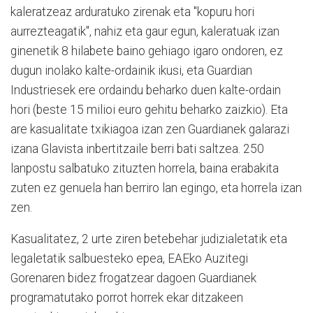
kaleratzeaz arduratuko zirenak eta "kopuru hori
aurrezteagatik", nahiz eta gaur egun, kaleratuak izan
ginenetik 8 hilabete baino gehiago igaro ondoren, ez
dugun inolako kalte-ordainik ikusi, eta Guardian
Industriesek ere ordaindu beharko duen kalte-ordain
hori (beste 15 milioi euro gehitu beharko zaizkio). Eta
are kasualitate txikiagoa izan zen Guardianek galarazi
izana Glavista inbertitzaile berri bati saltzea. 250
lanpostu salbatuko zituzten horrela, baina erabakita
zuten ez genuela han berriro lan egingo, eta horrela izan
zen.
Kasualitatez, 2 urte ziren betebehar judizialetatik eta
legaletatik salbuesteko epea, EAEko Auzitegi
Gorenaren bidez frogatzear dagoen Guardianek
programatutako porrot horrek ekar ditzakeen