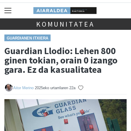
KOMUNITATEA
GUARDIANEN ITXIERA
Guardian Llodio: Lehen 800
ginen tokian, orain 0 izango
gara. Ez da kasualitatea
Aitor Merino
2025eko urtarrilaren 22a